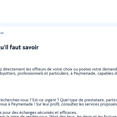
ade
’il faut savoir
ez directement les offreurs de votre choix ou postez votre deman
babysitters, professionnels et particuliers, à Peymeinade, capable
recherchez-vous ? Est-ce urgent ? Quel type de prestataire, particu
ous à Peymeinade ! Sur leur profil, consultez les services proposés, 
ns pour des échanges sécurisés et efficaces.
r la prise de rendez-vous, l’état des lieux, les devis et les facture