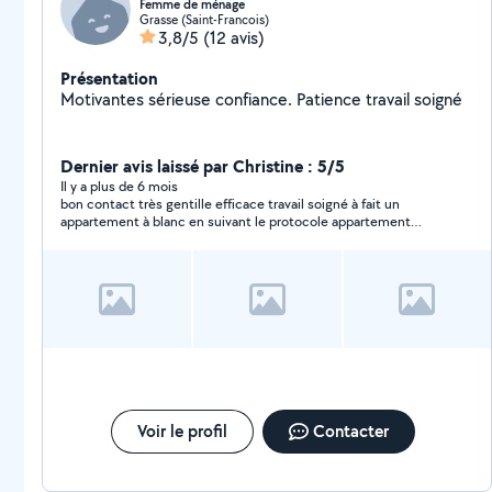
Femme de ménage
Grasse (Saint-Francois)
3,8/5
(12 avis)
Présentation
Motivantes sérieuse confiance. Patience travail soigné
Dernier avis laissé par Christine : 5/5
Il y a plus de 6 mois
bon contact très gentille efficace travail soigné à fait un
appartement à blanc en suivant le protocole appartement
rendu très propre en 3 heures pour 40m2 je referai appel à elle
sans aucun doutee
Voir le profil
Contacter