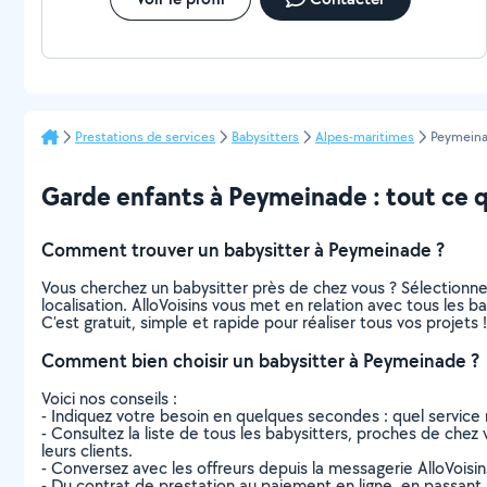
Prestations de services
Babysitters
Alpes-maritimes
Peymein
Garde enfants à Peymeinade : tout ce qu
Comment trouver un babysitter à Peymeinade ?
Vous cherchez un babysitter près de chez vous ? Sélectionn
localisation. AlloVoisins vous met en relation avec tous les 
C’est gratuit, simple et rapide pour réaliser tous vos projets !
Comment bien choisir un babysitter à Peymeinade ?
Voici nos conseils :
- Indiquez votre besoin en quelques secondes : quel service 
- Consultez la liste de tous les babysitters, proches de chez v
leurs clients.
- Conversez avec les offreurs depuis la messagerie AlloVoisi
- Du contrat de prestation au paiement en ligne, en passant pa