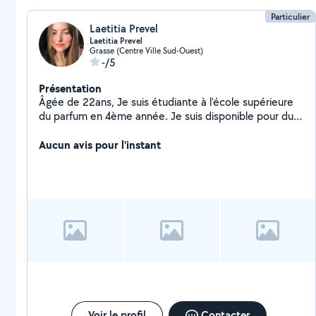
Particulier
Laetitia Prevel
Laetitia Prevel
Grasse (Centre Ville Sud-Ouest)
-/5
Présentation
Âgée de 22ans, Je suis étudiante à l'école supérieure
du parfum en 4ème année. Je suis disponible pour du
baby-sitting le soir après mes cours ainsi que les week-
ends.
Aucun avis pour l'instant
Voir le profil
Contacter