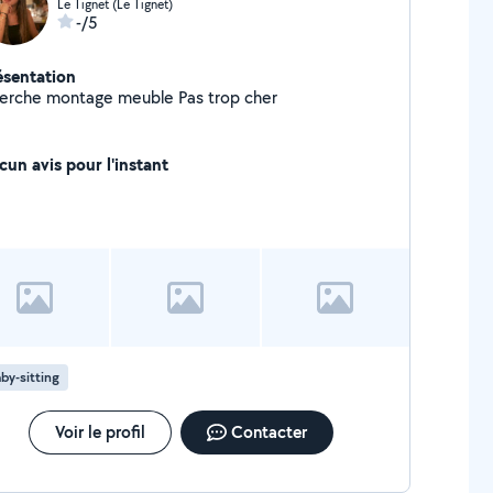
Le Tignet (Le Tignet)
-/5
ésentation
Cherche montage meuble Pas trop cher
cun avis pour l'instant
by-sitting
Voir le profil
Contacter