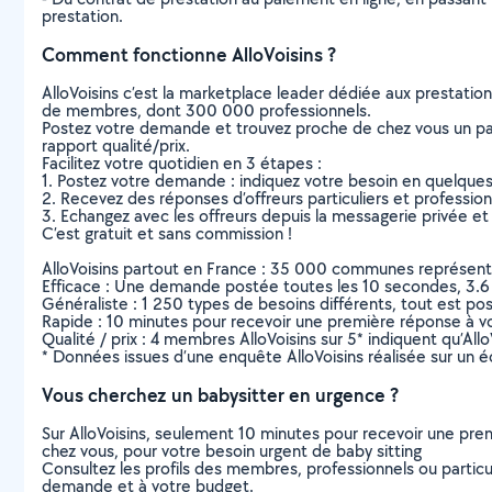
prestation.
Comment fonctionne AlloVoisins ?
AlloVoisins c’est la marketplace leader dédiée aux prestatio
de membres, dont 300 000 professionnels.
Postez votre demande et trouvez proche de chez vous un parti
rapport qualité/prix.
Facilitez votre quotidien en 3 étapes :
1. Postez votre demande : indiquez votre besoin en quelque
2. Recevez des réponses d’offreurs particuliers et professio
3. Echangez avec les offreurs depuis la messagerie privée et 
C’est gratuit et sans commission !
AlloVoisins partout en France : 35 000 communes représentées 
Efficace : Une demande postée toutes les 10 secondes, 3.6
Généraliste : 1 250 types de besoins différents, tout est poss
Rapide : 10 minutes pour recevoir une première réponse à 
Qualité / prix : 4 membres AlloVoisins sur 5* indiquent qu’All
* Données issues d’une enquête AlloVoisins réalisée sur un é
Vous cherchez un babysitter en urgence ?
Sur AlloVoisins, seulement 10 minutes pour recevoir une p
chez vous, pour votre besoin urgent de baby sitting
Consultez les profils des membres, professionnels ou particuli
demande et à votre budget.