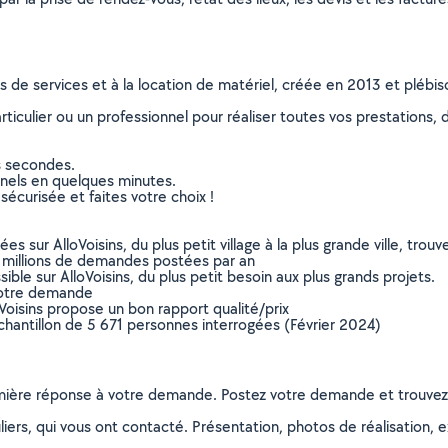
ns de services et à la location de matériel, créée en 2013 et plébi
culier ou un professionnel pour réaliser toutes vos prestations, d
s secondes.
nnels en quelques minutes.
sécurisée et faites votre choix !
sur AlloVoisins, du plus petit village à la plus grande ville, tro
 millions de demandes postées par an
ible sur AlloVoisins, du plus petit besoin aux plus grands projets.
votre demande
oVoisins propose un bon rapport qualité/prix
chantillon de 5 671 personnes interrogées (Février 2024)
remière réponse à votre demande. Postez votre demande et trouve
ers, qui vous ont contacté. Présentation, photos de réalisation, exp