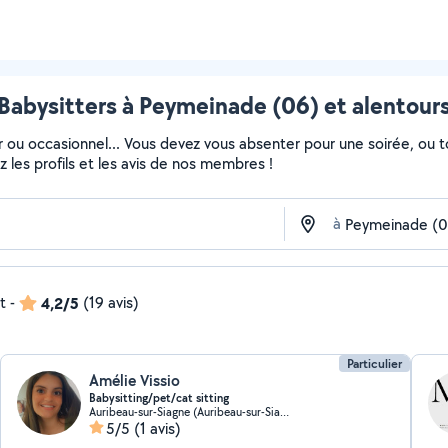
Babysitters à Peymeinade (06) et alentour
ier ou occasionnel... Vous devez vous absenter pour une soirée, ou
ez les profils et les avis de nos membres !
à
t
-
4,2/5
(19 avis)
Particulier
Amélie Vissio
Babysitting/pet/cat sitting
Auribeau-sur-Siagne (Auribeau-sur-Siagne)
5/5
(1 avis)