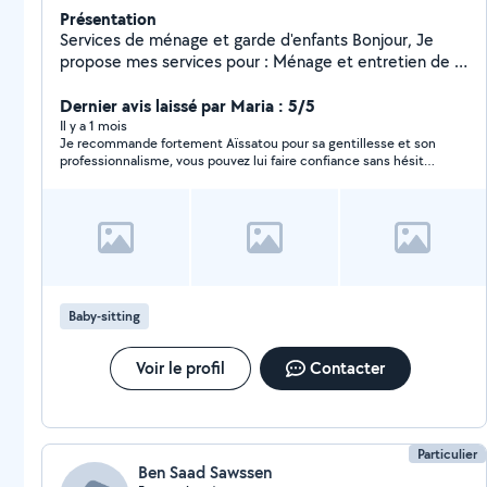
Présentation
Services de ménage et garde d'enfants Bonjour, Je
propose mes services pour : Ménage et entretien de la
maison ou de l'appartement Garde d'enfants à domicile
Personne sérieuse, ponctuelle et de confiance
Dernier avis laissé par Maria : 5/5
Disponible en semaine et le week-end selon vos
Il y a 1 mois
Je recommande fortement Aïssatou pour sa gentillesse et son
besoins. Secteur : Grasse et alentours N'hésitez pas à
professionnalisme, vous pouvez lui faire confiance sans hésiter
me contacter pour plus d'informations. Au plaisir de
💫🌸🌸🙏🏽
vous rendre service !
Baby-sitting
Voir le profil
Contacter
Particulier
Ben Saad Sawssen