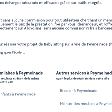
s échanges sécurisés et efficaces grâce aux outils intégrés.
et sans aucune commission pour tout utilisateur cherchant un membre
uement le prix de la prestation, fixé par vous, demandeur, et l’offr
rectement sur AlloVoisins, sans aucune commission ni frais bancaire
our réaliser votre projet de Baby sitting sur la ville de Peymeinad
 après l'école, ..
imilaires à Peymeinade
Autres services à Peymeina
e résultats et étant de la même
Ayant le plus de résultats dans cette ville
cette ville
Bricoler à Peymeinade
enfants à Peymeinade
Monter des meubles à Peyme