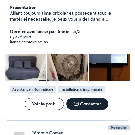
Présentation
Aillant toujours aimé bricoler et possédant tout le
matériel nécessaire, je peux vous aider dans la
réalisation de menus bricolages, installation de meubles,
informatique, web ou tout autre selon vos besoins ...
Dernier avis laissé par Annie : 5/5
attentif et rigoureux, je prendrais à coeur les tâches que
Il y a 25 jours
Bonne communication.
vous me confierez.
Assistance informatique
Installation d'imprimante
Voir le profil
Contacter
Particulier
Jérémie Camus