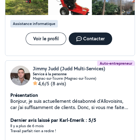
Assistance informatique
Voir le profil
Contacter
Auto-entrepreneur
Jimmy Judd (Judd Multi-Services)
Service à la personne
Magnac-sur-Touvre (Magnac-sur-Touvre)
4,6/5
(8 avis)
Présentation
Bonjour, je suis actuellement désabonné d'Allovoisins,
car j'ai suffisamment de clients. Donc, si vous me faites
une demande privée, je ne pourrai pas vous répondre
sur le site. Cordialement, Monsieur Judd.
Dernier avis laissé par Karl-Emerik : 5/5
Il y a plus de 6 mois
Travail parfait rien a redire !