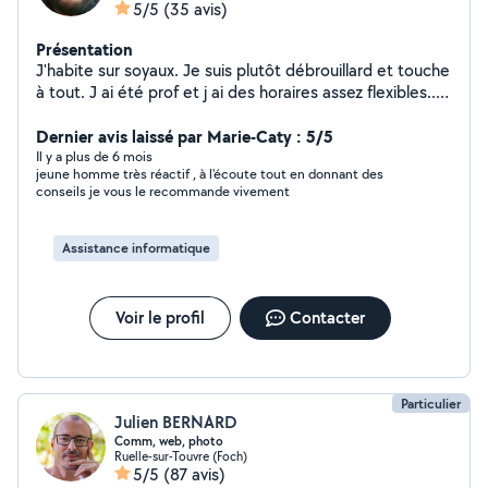
5/5
(35 avis)
Présentation
J'habite sur soyaux. Je suis plutôt débrouillard et touche
à tout. J ai été prof et j ai des horaires assez flexibles...
alors n hésitez pas!
Dernier avis laissé par Marie-Caty : 5/5
Il y a plus de 6 mois
jeune homme très réactif , à l'écoute tout en donnant des
conseils je vous le recommande vivement
Assistance informatique
Voir le profil
Contacter
Particulier
Julien BERNARD
Comm, web, photo
Ruelle-sur-Touvre (Foch)
5/5
(87 avis)