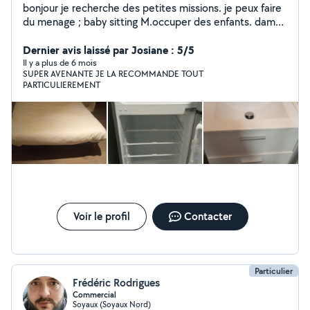
bonjour je recherche des petites missions. je peux faire
du menage ; baby sitting M.occuper des enfants. dame
de compagnie animation aupres de spersonne agee les
courses Je peu prendre votre repassage et le faire.
Dernier avis laissé par Josiane : 5/5
Vous le.ramner. les balades m occuper des enfants
Il y a plus de 6 mois
SUPER AVENANTE JE LA RECOMMANDE TOUT
surveillante de nuit Accueillir. Accompagner. Chantier de
PARTICULIEREMENT
peinture. Je peu laver vos voitures extérieur. Et
interieur. Classer des dossiers informatique. Faites des
lettres de motivations. Petit. Dépannage informatique.
Petit travaux de plomberie je suis a votre service;
Voir le profil
Contacter
Particulier
Frédéric Rodrigues
Commercial
Soyaux (Soyaux Nord)