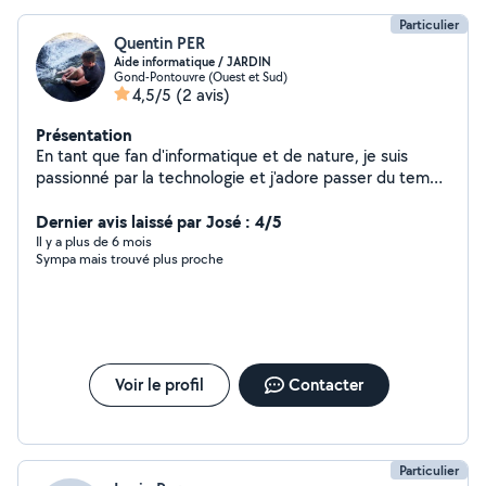
Particulier
Quentin PER
Aide informatique / JARDIN
Gond-Pontouvre (Ouest et Sud)
4,5/5
(2 avis)
Présentation
En tant que fan d'informatique et de nature, je suis
passionné par la technologie et j'adore passer du temps
en plein air, en harmonie avec la nature. La combinaison
de ces deux intérêts me donne une perspective unique
Dernier avis laissé par José : 4/5
sur la façon dont la technologie peut être utilisée pour
Il y a plus de 6 mois
Sympa mais trouvé plus proche
préserver notre environnement et améliorer notre
relation avec la nature.
Voir le profil
Contacter
Particulier