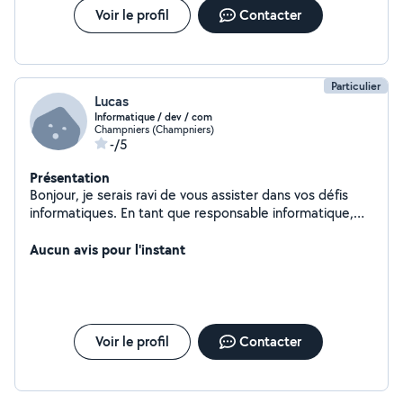
Voir le profil
Contacter
concevoir des outils pratiques pour faciliter le quotidien
de ceux qui ne sont pas à l'aise avec l'informatique.
Particulier
Lucas
Informatique / dev / com
Champniers (Champniers)
-/5
Présentation
Bonjour, je serais ravi de vous assister dans vos défis
informatiques. En tant que responsable informatique,
développeur web et responsable communication pour
un grand groupe basé à Angoulême, j'apporte une
Aucun avis pour l'instant
expertise complète pour répondre à vos besoins.
Voir le profil
Contacter