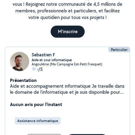
vous ! Rejoignez notre communauté de 4,5 millions de
membres, professionnels et particuliers, et facilitez
votre quotidien pour tous vos projets !
M'inscrire
Particulier
Sebastien F
Aide et cour informatique
Angoulême (Ma Campagne Est-Petit Fresquet)
-/5
Présentation
Aide et accompagnement informatique Je travaille dans
le domaine de l'informatique et je suis disponible pour
vous aider : - Dépannage de vos problèmes matériels ou
logiciels - Conseils pour mieux utiliser vos outils
Aucun avis pour l'instant
informatiques - Cours et accompagnement pour
progresser, quel que soit votre niveau - Je peux
Assistance informatique
également créer des automatisations pour vos tâches
répétitives, trouver des solutions pour améliorer
l'organisation des auto-entrepreneurs, ou encore