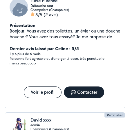
Lucie Purenne
Débouche tout
Champniers (Champniers)
5/5
(2 avis)
Présentation
Bonjour, Vous avez des toilettes, un évier ou une douche
boucher? Vous avez tous essayé? Je me propose de
venir avec une pompe virax, un outil professionnel de
plombier pour vous déboucher sa en moins de deux!
Dernier avis laissé par Celine : 5/5
Prix à voir ensemble
Il y a plus de 6 mois
Personne fort agréable et d'une gentillesse, très ponctuelle
merci beaucoup
Voir le profil
Contacter
Particulier
David xxxx
admin
Champniers (Champniers)