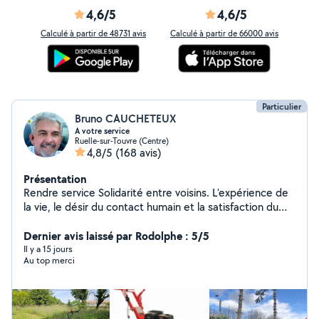
4,6/5
4,6/5
Calculé à partir de 48731 avis
Calculé à partir de 66000 avis
Particulier
Bruno CAUCHETEUX
A votre service
Ruelle-sur-Touvre (Centre)
4,8/5
(168 avis)
Présentation
Rendre service Solidarité entre voisins. L'expérience de
la vie, le désir du contact humain et la satisfaction du
voisin qui fait appel à moi. Rendre service ne veut pas
dire gratuité.....
Dernier avis laissé par Rodolphe : 5/5
Il y a 15 jours
Au top merci