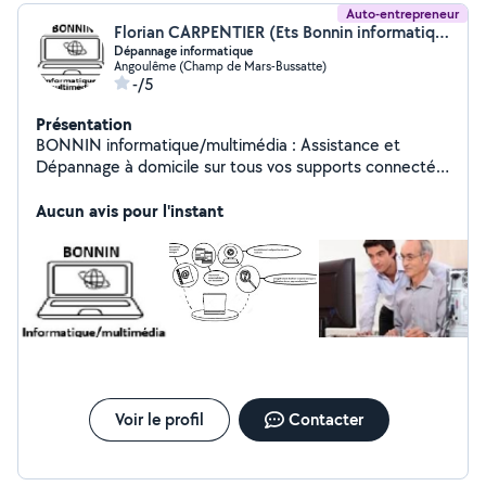
Auto-entrepreneur
Florian CARPENTIER (Ets Bonnin informatique/dépannage /médias)
Dépannage informatique
Angoulême (Champ de Mars-Bussatte)
-/5
Présentation
BONNIN informatique/multimédia : Assistance et
Dépannage à domicile sur tous vos supports connectés.
9h/19 h non-stop, du lundi au samedi. RAPIDITÉ ET
EFFICACITÉ. Conditions préférentielles pour les seniors
Aucun avis pour l'instant
et les associations. Tarif : 18 de l'heure ou sur devis
Voir le profil
Contacter