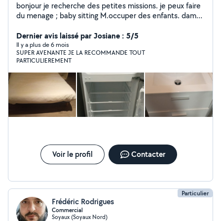
bonjour je recherche des petites missions. je peux faire
du menage ; baby sitting M.occuper des enfants. dame
de compagnie animation aupres de spersonne agee les
courses Je peu prendre votre repassage et le faire.
Dernier avis laissé par Josiane : 5/5
Vous le.ramner. les balades m occuper des enfants
Il y a plus de 6 mois
SUPER AVENANTE JE LA RECOMMANDE TOUT
surveillante de nuit Accueillir. Accompagner. Chantier de
PARTICULIEREMENT
peinture. Je peu laver vos voitures extérieur. Et
interieur. Classer des dossiers informatique. Faites des
lettres de motivations. Petit. Dépannage informatique.
Petit travaux de plomberie je suis a votre service;
Voir le profil
Contacter
Particulier
Frédéric Rodrigues
Commercial
Soyaux (Soyaux Nord)