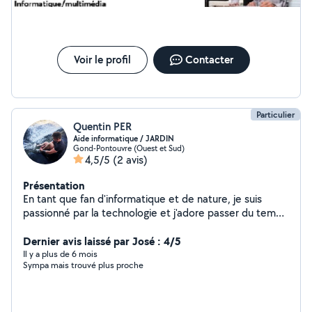
Voir le profil
Contacter
Particulier
Quentin PER
Aide informatique / JARDIN
Gond-Pontouvre (Ouest et Sud)
4,5/5
(2 avis)
Présentation
En tant que fan d'informatique et de nature, je suis
passionné par la technologie et j'adore passer du temps
en plein air, en harmonie avec la nature. La combinaison
de ces deux intérêts me donne une perspective unique
Dernier avis laissé par José : 4/5
sur la façon dont la technologie peut être utilisée pour
Il y a plus de 6 mois
Sympa mais trouvé plus proche
préserver notre environnement et améliorer notre
relation avec la nature.