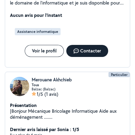
le domaine de l'informatique et je suis disponible pour
vous aider : - Dépannage de vos problèmes matériels ou
logiciels - Conseils pour mieux utiliser vos outils
Aucun avis pour l'instant
informatiques - Cours et accompagnement pour
progresser, quel que soit votre niveau - Je peux
Assistance informatique
également créer des automatisations pour vos tâches
répétitives, trouver des solutions pour améliorer
l'organisation des auto-entrepreneurs, ou encore
Voir le profil
Contacter
concevoir des outils pratiques pour faciliter le quotidien
de ceux qui ne sont pas à l'aise avec l'informatique.
Particulier
Merouane Akhchieb
Tous
Balzac (Balzac)
1/5
(1 avis)
Présentation
|Bonjour Mécanique Bricolage Informatique Aide aux
déménagement .......
Dernier avis laissé par Sonia : 1/5
Il y a plus de 6 mois