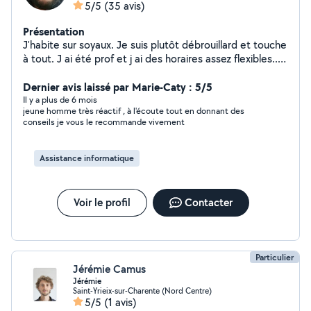
5/5
(35 avis)
Présentation
J'habite sur soyaux. Je suis plutôt débrouillard et touche
à tout. J ai été prof et j ai des horaires assez flexibles...
alors n hésitez pas!
Dernier avis laissé par Marie-Caty : 5/5
Il y a plus de 6 mois
jeune homme très réactif , à l'écoute tout en donnant des
conseils je vous le recommande vivement
Assistance informatique
Voir le profil
Contacter
Particulier
Jérémie Camus
Jérémie
Saint-Yrieix-sur-Charente (Nord Centre)
5/5
(1 avis)