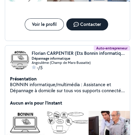
Voir le profil
Contacter
Auto-entrepreneur
Florian CARPENTIER (Ets Bonnin informatique/dépannage /médias)
Dépannage informatique
Angoulême (Champ de Mars-Bussatte)
-/5
Présentation
BONNIN informatique/multimédia : Assistance et
Dépannage à domicile sur tous vos supports connectés.
9h/19 h non-stop, du lundi au samedi. RAPIDITÉ ET
EFFICACITÉ. Conditions préférentielles pour les seniors
Aucun avis pour l'instant
et les associations. Tarif : 18 de l'heure ou sur devis