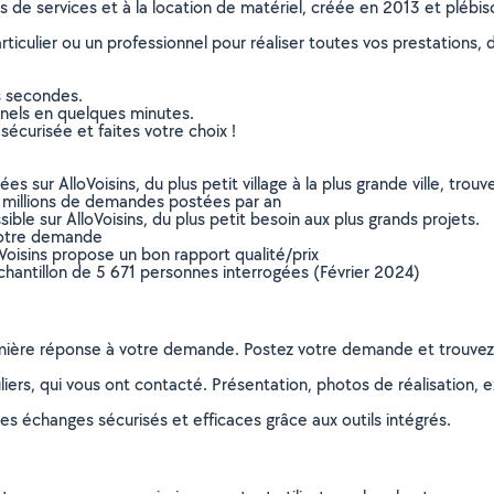
ns de services et à la location de matériel, créée en 2013 et plébi
culier ou un professionnel pour réaliser toutes vos prestations, d
s secondes.
nnels en quelques minutes.
sécurisée et faites votre choix !
sur AlloVoisins, du plus petit village à la plus grande ville, tro
 millions de demandes postées par an
ible sur AlloVoisins, du plus petit besoin aux plus grands projets.
votre demande
oVoisins propose un bon rapport qualité/prix
chantillon de 5 671 personnes interrogées (Février 2024)
remière réponse à votre demande. Postez votre demande et trouve
ers, qui vous ont contacté. Présentation, photos de réalisation, exp
s échanges sécurisés et efficaces grâce aux outils intégrés.