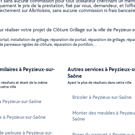
et sans aucune commission pour tout utilisateur cherchant un membre
uement le prix de la prestation, fixé par vous, demandeur, et l’offr
rectement sur AlloVoisins, sans aucune commission ni frais bancaire
r réaliser votre projet de Clôture Grillage sur la ville de Peyzieux-
il, installation de grillage, réparation de portail, réparation de grillage, r
e panneaux rigides de clôture, réparation de portillon, ..
imilaires à Peyzieux-sur-
Autres services à Peyzieux-s
Saône
e résultats et étant de la même
Ayant le plus de résultats dans cette ville
cette ville
Bricoler à Peyzieux-sur-Saône
 à Peyzieux-sur-Saône
Monter des meubles à Peyzieu
e à Peyzieux-sur-Saône
Saône
e pelouse à Peyzieux-sur-
Poser du parquet à Peyzieux-s