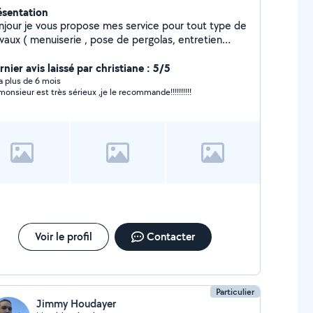
ésentation
njour je vous propose mes service pour tout type de
 ( menuiserie , pose de pergolas, entretien
rieur tonte débroussaillage élagage coupe de haie
petite maçonnerie , clôture ,débarras de cave
nier avis laissé par christiane : 5/5
rage ect
y a plus de 6 mois
monsieur est très sérieux ,je le recommande!!!!!!!!!!
Voir le profil
Contacter
Particulier
Jimmy Houdayer