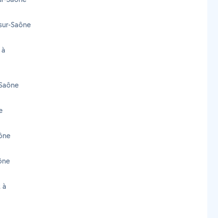
-sur-Saône
 à
-Saône
e
aône
aône
 à