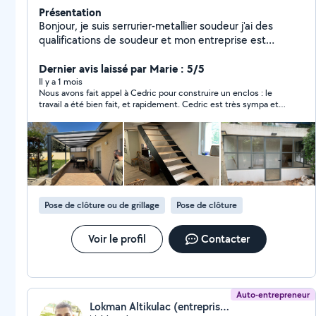
Présentation
Bonjour, je suis serrurier-metallier soudeur j'ai des
qualifications de soudeur et mon entreprise est
implantée à Belleville. N'hésitez pas à me contacter
pour des devis. Je me déplace exclusivement à
Dernier avis laissé par Marie : 5/5
domicile ou sur chantier
Il y a 1 mois
Nous avons fait appel à Cedric pour construire un enclos : le
travail a été bien fait, et rapidement. Cedric est très sympa et
serviable. Il m’a aidé sur d’autres points et m’a donné plusieurs
conseils bien utiles. Je recommande fortement !
Pose de clôture ou de grillage
Pose de clôture
Voir le profil
Contacter
Auto-entrepreneur
Lokman Altikulac (entreprise Altikulac)