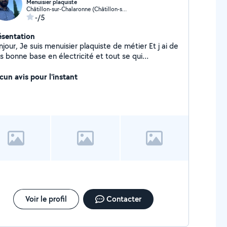
Menuisier plaquiste
Châtillon-sur-Chalaronne (Châtillon-sur-Chalaronne)
-/5
ésentation
jour, Je suis menuisier plaquiste de métier Et j ai de
s bonne base en électricité et tout se qui
ovation intérieur de maison J aime le travail bien fait
cun avis pour l'instant
Voir le profil
Contacter