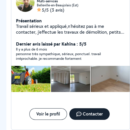
Multi-services
Belleville-en-Beaujolais (Est)
5/5
(3 avis)
Présentation
Travail sérieux et appliqué,n'hésitez pas à me
contacter, j'effectue les travaux de démolition, petits
travaux bâtiments,tout types d'entretiens de vos
espaces verts. N'hésitez pas à me contacter.
Dernier avis laissé par Kahïna : 5/5
Cordialement
Il y a plus de 6 mois
personne très sympathique, sérieux, ponctuel. travail
irréprochable. je recommande fortement
Voir le profil
Contacter