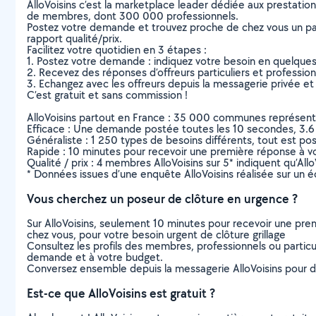
AlloVoisins c’est la marketplace leader dédiée aux prestatio
de membres, dont 300 000 professionnels.
Postez votre demande et trouvez proche de chez vous un parti
rapport qualité/prix.
Facilitez votre quotidien en 3 étapes :
1. Postez votre demande : indiquez votre besoin en quelque
2. Recevez des réponses d’offreurs particuliers et professio
3. Echangez avec les offreurs depuis la messagerie privée et 
C’est gratuit et sans commission !
AlloVoisins partout en France : 35 000 communes représentées 
Efficace : Une demande postée toutes les 10 secondes, 3.6
Généraliste : 1 250 types de besoins différents, tout est poss
Rapide : 10 minutes pour recevoir une première réponse à 
Qualité / prix : 4 membres AlloVoisins sur 5* indiquent qu’All
* Données issues d’une enquête AlloVoisins réalisée sur un é
Vous cherchez un poseur de clôture en urgence ?
Sur AlloVoisins, seulement 10 minutes pour recevoir une p
chez vous, pour votre besoin urgent de clôture grillage
Consultez les profils des membres, professionnels ou particuli
demande et à votre budget.
Conversez ensemble depuis la messagerie AlloVoisins pour de
Est-ce que AlloVoisins est gratuit ?