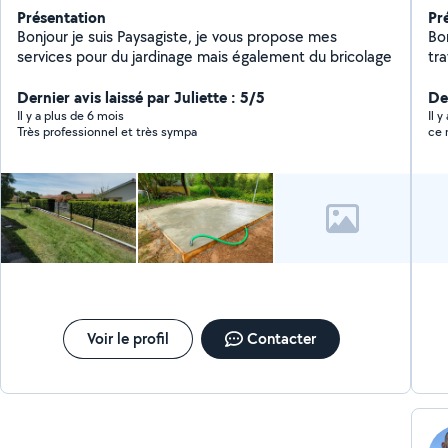
Présentation
Pr
Bonjour je suis Paysagiste, je vous propose mes
Bo
services pour du jardinage mais également du bricolage
travaux
exté
Dernier avis laissé par Juliette : 5/5
ect 
Der
ga
Il y a plus de 6 mois
Il 
Très professionnel et très sympa
ce 
Voir le profil
Contacter