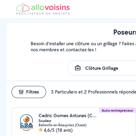
Poseurs
Besoin d'installer une clôture ou un grillage ? Faites
nos membres et contactez-les !
Filtres
3 Particuliers et 2 Professionnels répond
Auto-entrepreneur
Cedric Gomes Antunes (CGA SOUDURE)
Soudeur
Belleville-en-Beaujolais (Ouest)
4,6/5
(18 avis)