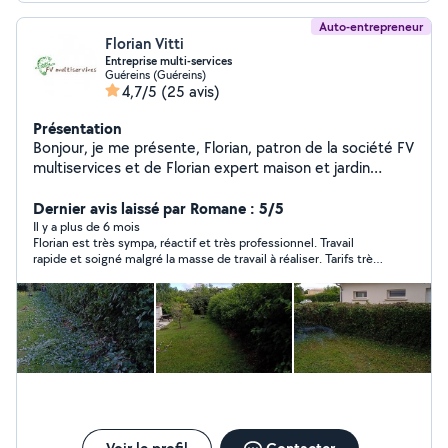
Auto-entrepreneur
Florian Vitti
Entreprise multi-services
Guéreins (Guéreins)
4,7/5
(25 avis)
Présentation
Bonjour, je me présente, Florian, patron de la société FV
multiservices et de Florian expert maison et jardin
depuis bientôt quatre ans. Nous sommes à votre
disposition pour tous vos travaux extérieurs tels que
Dernier avis laissé par Romane : 5/5
aménagement paysager, tonte, débroussaillage, petit
Il y a plus de 6 mois
Florian est très sympa, réactif et très professionnel. Travail
élagage, abattage arbre et bien d'autres tâches que
rapide et soigné malgré la masse de travail à réaliser. Tarifs très
vous pouvez nous confier. N'hésitez pas à jeter un coup
correct. Nous sommes très satisfait et le recommandons à
d'oeil sur notre profil Florian expert maison et jardin afin
100%.
de voir le travail que nous réalisons au quotidien. Nous
nous adapterons à l'ensemble de vos demandes. Rappel
: mon nouveau nom de société est Florian expert
maison et jardin, vous pouvez voir notre profil sur
GOOGLE business. A bientôt pour la réalisation de
l'ensemble de vos projets.