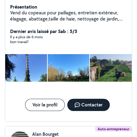
Présentation
Vend du copeaux pour paillages, entretien extérieur,
élagage, abattage,taille de haie, nettoyage de jardin,
désherbage, arrachage, évacuation de déchets vert ou
autres
Dernier avis laissé par Sab : 5/5
Il y a plus de 6 mois
bon travail!
Voir le profil
Contacter
Auto-entrepreneur
Alan Bourget