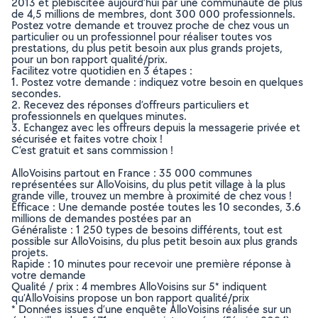
2013 et plébiscitée aujourd’hui par une communauté de plus
de 4,5 millions de membres, dont 300 000 professionnels.
Postez votre demande et trouvez proche de chez vous un
particulier ou un professionnel pour réaliser toutes vos
prestations, du plus petit besoin aux plus grands projets,
pour un bon rapport qualité/prix.
Facilitez votre quotidien en 3 étapes :
1. Postez votre demande : indiquez votre besoin en quelques
secondes.
2. Recevez des réponses d’offreurs particuliers et
professionnels en quelques minutes.
3. Echangez avec les offreurs depuis la messagerie privée et
sécurisée et faites votre choix !
C’est gratuit et sans commission !
AlloVoisins partout en France : 35 000 communes
représentées sur AlloVoisins, du plus petit village à la plus
grande ville, trouvez un membre à proximité de chez vous !
Efficace : Une demande postée toutes les 10 secondes, 3.6
millions de demandes postées par an
Généraliste : 1 250 types de besoins différents, tout est
possible sur AlloVoisins, du plus petit besoin aux plus grands
projets.
Rapide : 10 minutes pour recevoir une première réponse à
votre demande
Qualité / prix : 4 membres AlloVoisins sur 5* indiquent
qu’AlloVoisins propose un bon rapport qualité/prix
* Données issues d’une enquête AlloVoisins réalisée sur un