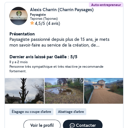
Auto-entrepreneur
Alexis Charrin (Charrin Paysages)
Paysagiste
Taponas (Taponas)
4,5/5
(4 avis)
Présentation
Paysagiste passionné depuis plus de 15 ans, je mets
mon savoir-faire au service de la création, de
l'aménagement et de l'entretien d'espaces verts
harmonieux et durables. Mon expérience m'a permis de
Dernier avis laissé par Gaëlle : 5/5
maîtriser aussi bien la conception paysagère que les
Il y a 2 mois
Personne très sympathique et très réactive je recommande
techniques de plantation, de maçonnerie paysagère et
fortement.
d'entretien. Attentif aux besoins des clients,
respectueux de l'environnement, rigoureux et créatif, je
prends à cœur chaque projet.
Élagage ou coupe d'arbre
Abattage d'arbre
Voir le profil
Contacter