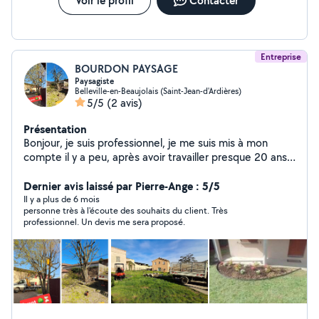
Voir le profil
Contacter
Entreprise
BOURDON PAYSAGE
Paysagiste
Belleville-en-Beaujolais (Saint-Jean-d'Ardières)
5/5
(2 avis)
Présentation
Bonjour, je suis professionnel, je me suis mis à mon
compte il y a peu, après avoir travailler presque 20 ans
chez le même patron. Je suis une personne soigneuse,
rigoureuse, soucieuse des demandes de mes clients, je
Dernier avis laissé par Pierre-Ange : 5/5
m'adapte au mieux aux demandes, et sait être à
Il y a plus de 6 mois
personne très à l'écoute des souhaits du client. Très
l'écoute de vos idées en vous apportant mon
professionnel. Un devis me sera proposé.
expérience afin de faire au mieux pour vous. Je vous
propose comme services : Taille tonte nettoyage de
jardin ,terrasse, cour, aménagement de jardin Pur les
entretiens vous pouvez bénéficier du crédit d'impôt a
50 %. N'hésitez pas à me contacter pour une demande
de devis ou renseignement Cordialement Florian
Bourdon EURL Bourdon Paysage