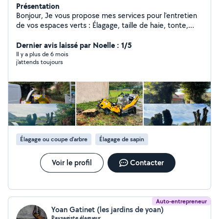
Présentation
Bonjour, Je vous propose mes services pour l'entretien
de vos espaces verts : Élagage, taille de haie, tonte,
débroussaillage, désherbage. création de jardin :
Engazonnement, plantation massif,allée, bordure.
Dernier avis laissé par Noelle : 1/5
Minutieux et à l'écoute de mes clients. Je suis à votre
Il y a plus de 6 mois
j'attends toujours
service avec plaisir. zéro sept/ soixante/ dix neuf/
soixante treize/ soixante et onze. Agrément crédit
d'impot -50%
Élagage ou coupe d'arbre
Élagage de sapin
Voir le profil
Contacter
Auto-entrepreneur
Yoan Gatinet (les jardins de yoan)
Paysagiste élagueur