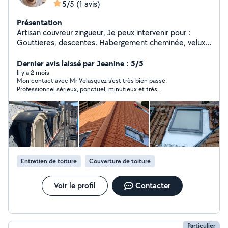
5/5
(1 avis)
Présentation
Artisan couvreur zingueur, Je peux intervenir pour :
Gouttieres, descentes. Habergement cheminée, velux.
Habillage aluminium. Entretien toiture (
démoussage...etc) Toiture complète Réfection de
Dernier avis laissé par Jeanine : 5/5
toiture. ...
Il y a 2 mois
Mon contact avec Mr Velasquez s'est très bien passé.
Professionnel sérieux, ponctuel, minutieux et très
sympathique.
Entretien de toiture
Couverture de toiture
Voir le profil
Contacter
Particulier