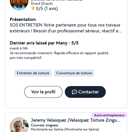
Dracé (Dracé)
5/5
(1 avis)
Présentation
SOS ENTRETIEN Votre partenaire pour tous vos travaux
extérieurs ! Besoin d'un professionnel sérieux, réactif et
polyvalent ? SOS ENTRETIEN intervient rapidement pour
tous vos travaux d'entretien, de rénovation et
Dernier avis laissé par Many : 5/5
d'aménagement extérieur. Entretien de jardins et
mardi à 14h
Je recommande vivement. Rapide efficace et rapport qualité
espaces verts Débroussaillage, tonte, taille de haies et
prix très compétitif.
élagage Évacuation de déchets verts, gravats et
encombrants Nettoyage de cours, terrasses, allées et
parkings Nettoyage de façades, murets et clôtures
Entretien de toiture
Couverture de toiture
Petite maçonnerie extérieure Peinture extérieure et
entretien divers Bricolage et réparations en tout genre
Tout corps d'état pour vos projets extérieurs
Voir le profil
Contacter
Auto-entrepreneur
Jeremy Velasquez (Velasquez Toiture Zinguerie)
Couvreur zingueur
Montmerle-sur-Saône (Montmerle-sur-Saône)