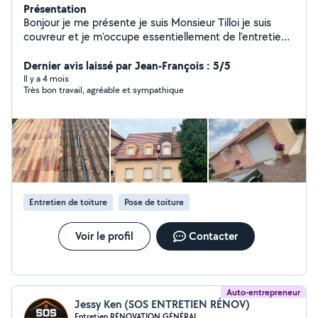
Présentation
Bonjour je me présente je suis Monsieur Tilloi je suis
couvreur et je m'occupe essentiellement de l'entretien
de la toiture la recherche de fuite la réparation et le
nettoyage je travaille aussi dans l'entretien de l'habitat
Dernier avis laissé par Jean-François : 5/5
au niveau de la peinture et du nettoyage des façades
Il y a 4 mois
Très bon travail, agréable et sympathique
entre autres
Entretien de toiture
Pose de toiture
Voir le profil
Contacter
Auto-entrepreneur
Jessy Ken (SOS ENTRETIEN RÉNOV)
Entretien RÉNOVATION GÉNÉRAL