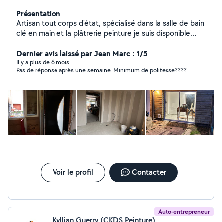
Présentation
Artisan tout corps d'état, spécialisé dans la salle de bain
clé en main et la plâtrerie peinture je suis disponible
pour tout vos travaux de rénovation d'intérieur Ps: La
moindre des politesses es de répondre à l'artisan qui
Dernier avis laissé par Jean Marc : 1/5
prend le temps de vous écrire . Même si c'est pour
Il y a plus de 6 mois
Pas de réponse après une semaine. Minimum de politesse????
refuser !
Voir le profil
Contacter
Auto-entrepreneur
Kyllian Guerry (CKDS Peinture)