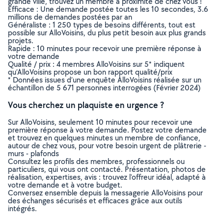
grande ville, trouvez un membre à proximité de chez vous !
Efficace : Une demande postée toutes les 10 secondes, 3.6
millions de demandes postées par an
Généraliste : 1 250 types de besoins différents, tout est
possible sur AlloVoisins, du plus petit besoin aux plus grands
projets.
Rapide : 10 minutes pour recevoir une première réponse à
votre demande
Qualité / prix : 4 membres AlloVoisins sur 5* indiquent
qu’AlloVoisins propose un bon rapport qualité/prix
* Données issues d’une enquête AlloVoisins réalisée sur un
échantillon de 5 671 personnes interrogées (Février 2024)
Vous cherchez un plaquiste en urgence ?
Sur AlloVoisins, seulement 10 minutes pour recevoir une
première réponse à votre demande. Postez votre demande
et trouvez en quelques minutes un membre de confiance,
autour de chez vous, pour votre besoin urgent de plâtrerie -
murs - plafonds
Consultez les profils des membres, professionnels ou
particuliers, qui vous ont contacté. Présentation, photos de
réalisation, expertises, avis : trouvez l'offreur idéal, adapté à
votre demande et à votre budget.
Conversez ensemble depuis la messagerie AlloVoisins pour
des échanges sécurisés et efficaces grâce aux outils
intégrés.