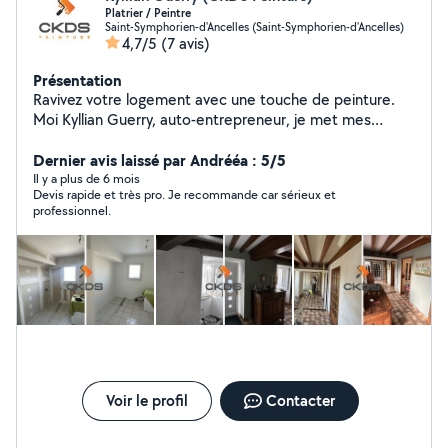
Platrier / Peintre
Saint-Symphorien-d'Ancelles (Saint-Symphorien-d'Ancelles)
4,7/5
(7 avis)
Présentation
Ravivez votre logement avec une touche de peinture.
Moi Kyllian Guerry, auto-entrepreneur, je met mes
compétences techniques à votre service pour des
travaux de rénovation ou du neuf. Alors n'hésitez pas à
Dernier avis laissé par Andrééa : 5/5
me solliciter afin d'obtenir un devis sous un délais de
Il y a plus de 6 mois
Devis rapide et très pro. Je recommande car sérieux et
24h.
professionnel.
Voir le profil
Contacter