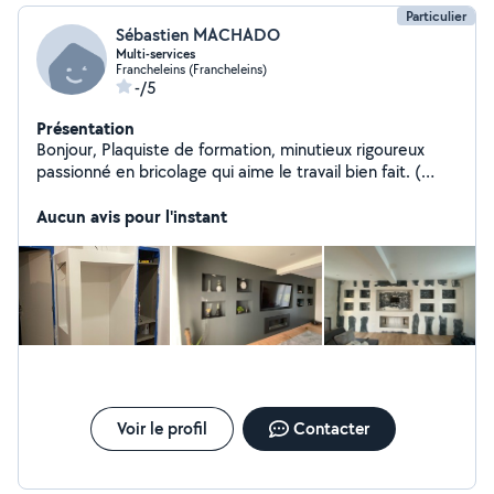
Particulier
Sébastien MACHADO
Multi-services
Francheleins (Francheleins)
-/5
Présentation
Bonjour, Plaquiste de formation, minutieux rigoureux
passionné en bricolage qui aime le travail bien fait. (
Installation de cuisine/salle de bain clé en main/Pose de
parquet/ Pose de revêtement de sol/
Aucun avis pour l'instant
Carrelage/Création de placard sur mesure/ Plomberie/
Électricité ) Alors si vous avez besoin n'hésitez pas
Voir le profil
Contacter