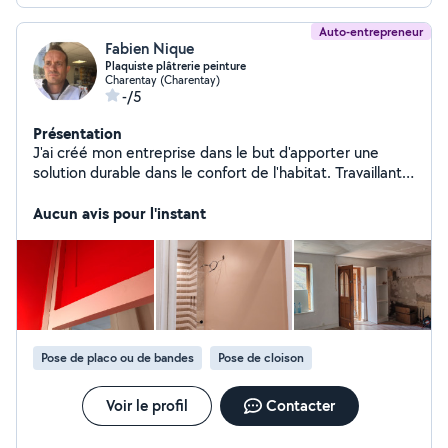
Auto-entrepreneur
Fabien Nique
Plaquiste plâtrerie peinture
Charentay (Charentay)
-/5
Présentation
J'ai créé mon entreprise dans le but d'apporter une
solution durable dans le confort de l'habitat. Travaillant
dans le domaine depuis 25 ans, mes connaissances sont
des avantages mais j'aime toujours de nouvelles
Aucun avis pour l'instant
expériences.
Pose de placo ou de bandes
Pose de cloison
Voir le profil
Contacter