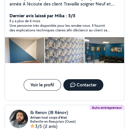
année A l'écoute des client Travaille soigner Neuf et
rénovation peinture ,placo ,bande a joint ,sol ...
Dernier avis laissé par Mika : 5/5
Il y a plus de 6 mois
Une personne très disponible pour les rendez-vous. Il fournit
des explications techniques claires afin d’éclaircir au client sa
prestation et les travaux envisagés. Merci Yousef.
Voir le profil
Contacter
Auto-entrepreneur
Ib Renov (IB Rénov)
Artisan tout corps d'état
Belleville-en-Beaujolais (Ouest)
3/5
(2 avis)