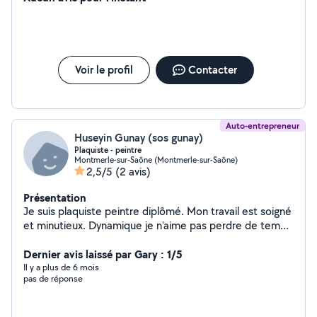
Voir le profil
Contacter
Auto-entrepreneur
Huseyin Gunay (sos gunay)
Plaquiste - peintre
Montmerle-sur-Saône (Montmerle-sur-Saône)
2,5/5
(2 avis)
Présentation
Je suis plaquiste peintre diplômé. Mon travail est soigné
et minutieux. Dynamique je n'aime pas perdre de temps
ou en faire perdre. Je reste attentif à la demande du
client. Je fais le placo, la peinture, la pose de parquet et
Dernier avis laissé par Gary : 1/5
les faux plafond. Alors n'hésitez pas, contacter moi les
Il y a plus de 6 mois
pas de réponse
yeux fermer