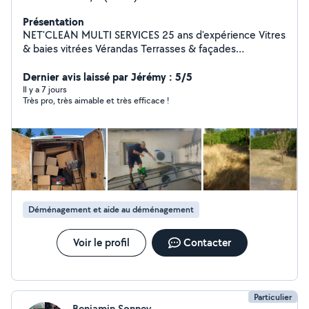
Présentation
NET'CLEAN MULTI SERVICES 25 ans d'expérience Vitres
& baies vitrées Vérandas Terrasses & façades
Nettoyage haute pression Devis gratuit Intervention
rapide Résultat impeccable
Dernier avis laissé par Jérémy : 5/5
Il y a 7 jours
Très pro, très aimable et très efficace !
Déménagement et aide au déménagement
Voir le profil
Contacter
Particulier
Benjamin Sonney