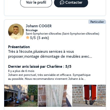
Voir le profil
Contacter
Particulier
Johann COGER
Bricolage
Saint-Symphorien-d'Ancelles (Saint-Symphorien-d'Ancelles)
5/5
(5 avis)
Présentation
Très à l'écoute,plusieurs services à vous
proposer,montage démontage de meubles avec
possibilité d'évacuer à la déchetterie ou pourquoi pas
d'aller chercher des meubles en kit acheter avec vous
Dernier avis laissé par Charlène : 5/5
en magasin et de vous les acheminés à domicile si vous
Il y a plus de 6 mois
Johann est ponctuel, très serviable et efficace. Sympathique
n'êtes pas motorisé. Tonte de pelouse. Peinture murale.
au possible. Nous recommandons vivement Johann à la
Pose de parquet stratifié. Terrasse en bois etc... Pose
communauté AlloVoisins
d'électroménager.