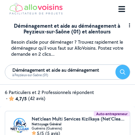
Déménagement et aide au déménagement à
Peyzieux-sur-Saône (01) et alentours
Besoin d'aide pour déménager ? Trouvez rapidement le
déménageur qu'il vous faut sur AlloVoisins. Postez votre
demande en 2 clics...
Déménagement et aide au déménagement
Reche
à Peyzieux-sur-Saône (01)
6 Particuliers et 2 Professionnels répondent
-
4,7/5
(42 avis)
Auto-entrepreneur
Net'clean Multi Services Kizilkaya (Net'Clean Multi Services)
Nettoyage Général
Guéreins (Guéreins)
5/5
(5 avis)