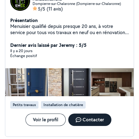
Dompierre-sur-Chalaronne (Dompierre-sur-Chalaronne)
5/5
(11 avis)
Présentation
Menuisier qualifié depuis presque 20 ans, à votre
service pour tous vos travaux en neuf ou en rénovation
Dépannages , serrureries et gros travaux. Menuiseries
intérieures et extérieures. Portes de garage diverses et
Dernier avis laissé par Jeremy : 5/5
variées Portails électriques ou non Portes d'entrée PVC
Il y a 20 jours
Échange positif
/ Bois / Alu Volets et fenêtres PVC / Bois / Alu Volets
roulants Devis gratuit. Premier contact par message
avec photos et explications de votre souhait. Travail de
qualité, fait avec sérieux .
Petits travaux
Installation de chatière
Voir le profil
Contacter