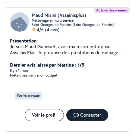
Auto-entrepreneur
Maud Misini (Assainisplus)
Nettoyage et multi service
Saint-Georges-de-Reneins (Saint-Georges-de-Reneins)
4/5
(4 avis)
Présentation
Je suis Maud Gannivet, avec ma micro-entreprise
Assainis Plus. Je propose des prestations de ménage à
domicile, nettoyage après travaux et j'effectue
également des petits travaux dans la maison. Travail
Dernier avis laissé par Martine : 1/5
soigné, sérieux et tarifs accessibles.
Il y a 1 mois
N'était pas dans mon budget
Petits travaux
Voir le profil
Contacter