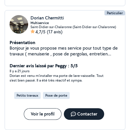
Particulier
Dorian Chermitti
Multiservice
Saint-Didier-sur-Chalaronne (Saint-Didier-sur-Chalaronne)
4,7/5
(17 avis)
Présentation
Bonjour je vous propose mes service pour tout type de
travaux ( menuiserie , pose de pergolas, entretien
extérieur tonte débroussaillage élagage coupe de haie
ect petite maçonnerie , clôture ,débarras de cave
Dernier avis laissé par Peggy : 5/5
garage ect
Il y a 21 jours
Dorian est venu m’installer ma porte de lave-vaisselle. Tout
s’est bien passé. Il a été très réactif et sympa.
Petits travaux
Pose de porte
Voir le profil
Contacter