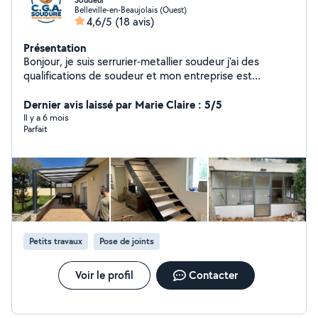
Soudeur
Belleville-en-Beaujolais (Ouest)
4,6/5
(18 avis)
Présentation
Bonjour, je suis serrurier-metallier soudeur j'ai des
qualifications de soudeur et mon entreprise est
implantée à Belleville. N'hésitez pas à me contacter
pour des devis. Je me déplace exclusivement à domicile
Dernier avis laissé par Marie Claire : 5/5
ou sur chantier
Il y a 6 mois
Parfait
Petits travaux
Pose de joints
Voir le profil
Contacter