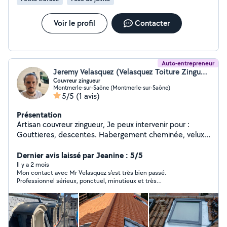
Voir le profil
Contacter
Auto-entrepreneur
Jeremy Velasquez (Velasquez Toiture Zinguerie)
Couvreur zingueur
Montmerle-sur-Saône (Montmerle-sur-Saône)
5/5
(1 avis)
Présentation
Artisan couvreur zingueur, Je peux intervenir pour :
Gouttieres, descentes. Habergement cheminée, velux.
Habillage aluminium. Entretien toiture (
démoussage...etc) Toiture complète Réfection de
Dernier avis laissé par Jeanine : 5/5
toiture. ...
Il y a 2 mois
Mon contact avec Mr Velasquez s'est très bien passé.
Professionnel sérieux, ponctuel, minutieux et très
sympathique.