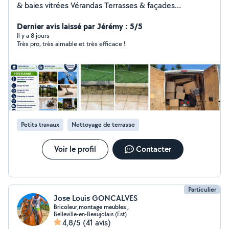
& baies vitrées Vérandas Terrasses & façades
Nettoyage haute pression Devis gratuit Intervention
rapide Résultat impeccable
Dernier avis laissé par Jérémy : 5/5
Il y a 8 jours
Très pro, très aimable et très efficace !
Petits travaux
Nettoyage de terrasse
Voir le profil
Contacter
Particulier
Jose Louis GONCALVES
Bricoleur,montage meubles ,
Belleville-en-Beaujolais (Est)
4,8/5
(41 avis)