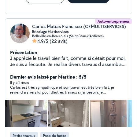
Auto-entrepreneur
Carlos Matias Francisco (CFMULTISERVICES)
Bricolage Multiservices
Belleville-en-Beaujolais (Saint-Jean-d'Ardières)
4,9/5
(22 avis)
Présentation
J apprécie le travail bien fait, comme si c'était pour moi.
Je suis à l'écoute. Je réalise divers travaux d assemblage
de meubles , aménagement de salles de bain , cuisine .
Petits travaux électriques , aménagement extérieurs,
Dernier avis laissé par Martine : 5/5
etc...
Il y a 1 mois
Carlos est très sympathique et son travail est très bien fait. je
reviendrais vers lui pour d'autres travaux si j'ai besoin. je
recommande cette personne
Petits travaux
Pose de hotte