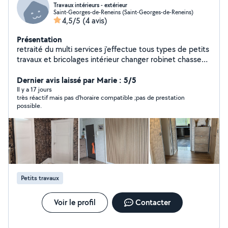
Travaux intérieurs - extérieur
Saint-Georges-de-Reneins (Saint-Georges-de-Reneins)
4,5/5
(4 avis)
Présentation
retraité du multi services j'effectue tous types de petits
travaux et bricolages intérieur changer robinet chasse
d'eau, meuble vasque, évacuation petite plomberie...
Extérieur tonte désherbage petite taille installation
Dernier avis laissé par Marie : 5/5
tringles rideaux luminaires étagères, évacuation évier ou
Il y a 17 jours
très réactif mais pas d'horaire compatible ;pas de prestation
lavabo, entretien extérieur tonte deserbage petite taille
possible.
Petits travaux
Voir le profil
Contacter