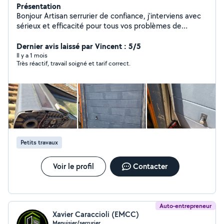
Présentation
Bonjour Artisan serrurier de confiance, j'interviens avec
sérieux et efficacité pour tous vos problèmes de
serrurerie ou soudure ou autres. Travail propre, respect
des délais et satisfaction client garantie . N'hésitez pas
Dernier avis laissé par Vincent : 5/5
à me contacter pour toutes demandes
Il y a 1 mois
Très réactif, travail soigné et tarif correct.
Petits travaux
Voir le profil
Contacter
Auto-entrepreneur
Xavier Caraccioli (EMCC)
Menuisier/serrurier