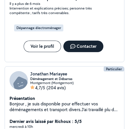
Il y a plus de 6 mois
Intervention et explications précises; personne très
compétente ; tarifs très convenables.
Dépannage électroménager
Voir le profil
Contacter
Particulier
Jonathan Mariayee
Déménagement et Débarras
Montgermont (Montgermont)
4,7/5
(204 avis)
Présentation
Bonjour , je suis disponible pour effectuer vos
déménagements et transport divers.J'ai travaillé plu de
8 ans dans une entreprise de déménagement.je fais le
montage et démontage de meubles et également
Dernier avis laissé par Richoux : 5/5
l'emballage de vos mobilier . Toujours prêt à rendre
mercredi à 10h