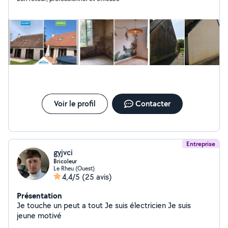
intérieur Pose de parquet Pour tout renseignement et
devis c'est gratuit
Voir le profil
Contacter
Entreprise
gyjvci
Bricoleur
Le Rheu (Ouest)
4,4/5
(25 avis)
Présentation
Je touche un peut a tout Je suis électricien Je suis
jeune motivé