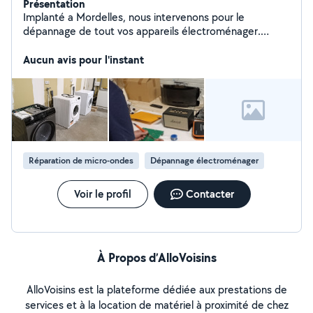
Présentation
Implanté a Mordelles, nous intervenons pour le
dépannage de tout vos appareils électroménager.
Notre magasin 1 rue Grace HOPPER procède un atelier
et vous pouvez y déposer vos appareils a tout moment
Aucun avis pour l'instant
sans rendez vous.
Réparation de micro-ondes
Dépannage électroménager
Voir le profil
Contacter
À Propos d’AlloVoisins
AlloVoisins est la plateforme dédiée aux prestations de
services et à la location de matériel à proximité de chez