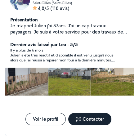
Saint-Gilles (Saint-Gilles)
4,8/5
(118 avis)
Présentation
Je m'appel Julien j'ai 37ans. J'ai un cap travaux
paysagers. Je suis à votre service pour des travaux de
jardinage (tonte, désherbage, semi pelouse, taille de
haie, élagage, pose de gazon synthétique, pose de
Dernier avis laissé par Lea : 5/5
clôture) ou tous autre entretien de jardin. Je suis aussi à
Il y a plus de 6 mois
Julien a été très reactif et disponible il est venu jusqu’à nous
l'aise avec la peinture, nettoyage, pose d'étagères,
alors que j’ai réussi à réparer mon four à la dernière minutes.
montage de meubles...
Merci Julien, je vous recommande à 100%
Voir le profil
Contacter