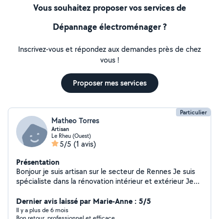
Vous souhaitez proposer vos services de
Dépannage électroménager ?
Inscrivez-vous et répondez aux demandes près de chez
vous !
Proposer mes services
Particulier
Matheo Torres
Artisan
Le Rheu (Ouest)
5/5
(1 avis)
Présentation
Bonjour je suis artisan sur le secteur de Rennes Je suis
spécialiste dans la rénovation intérieur et extérieur Je
vous propose mes services de Nettoyage avec des
produits professionnels Muret Dalle Toiture tout ripe de
Dernier avis laissé par Marie-Anne : 5/5
tuiles Façade Je vous propose mes services de peinture
Il y a plus de 6 mois
Bon retour, professionnel et efficace