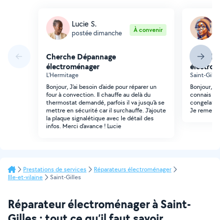
Lucie S.
P
À convenir
postée dimanche
p
Cherche Dépannage
Cherche
électroménager
électro
L'Hermitage
Saint-Gille
Bonjour, J'ai besoin d'aide pour réparer un
Bonjour, j
four à convection. Il chauffe au delà du
connais en
thermostat demandé, parfois il va jusqu'à se
congelateur
mettre en sécurité car il surchauffe. J'ajoute
Je remerci
la plaque signalétique avec le détail des
infos. Merci d'avance ! Lucie
Prestations de services
Réparateurs électroménager
Ille-et-vilaine
Saint-Gilles
Réparateur électroménager à Saint-
Gilles : tout ce qu’il faut savoir