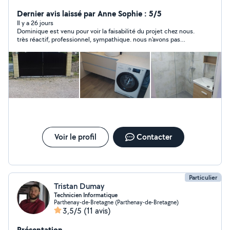
passion est le bricolage ..et aider les autres ...
Dernier avis laissé par Anne Sophie : 5/5
Il y a 26 jours
Dominique est venu pour voir la faisabilité du projet chez nous.
très réactif, professionnel, sympathique. nous n'avons pas
donné suite car nos ventilos de plafonds n'étaient pas de
bonne qualité . je referais appel à Dominique et je recommande
chaleureusement.
Voir le profil
Contacter
Particulier
Tristan Dumay
Technicien Informatique
Parthenay-de-Bretagne (Parthenay-de-Bretagne)
3,5/5
(11 avis)
Présentation