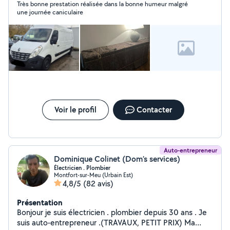
Très bonne prestation réalisée dans la bonne humeur malgré
services . À bientôt
une journée caniculaire
Voir le profil
Contacter
Auto-entrepreneur
Dominique Colinet (Dom’s services)
Électricien . Plombier
Montfort-sur-Meu (Urbain Est)
4,8/5
(82 avis)
Présentation
Bonjour je suis électricien . plombier depuis 30 ans . Je
suis auto-entrepreneur .(TRAVAUX, PETIT PRIX) Ma