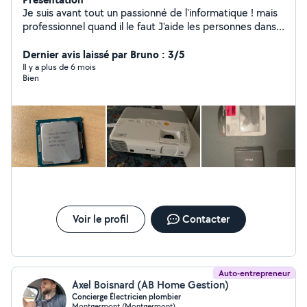
Je suis avant tout un passionné de l'informatique ! mais
professionnel quand il le faut J'aide les personnes dans
le besoin rapidement et pas chère, je les accompagnes
dans leur démarche. - Informatique - Assistance -
Dernier avis laissé par Bruno : 3/5
Dépannage - Cour et formation Une demande, un
Il y a plus de 6 mois
Bien
conseil ou même un avis constructif je prend A mes
heures perdu je nettoie des chaussures bien habillé
Cordialement Tristan D
Voir le profil
Contacter
Auto-entrepreneur
Axel Boisnard (AB Home Gestion)
Concierge Électricien plombier
Montgermont (Montgermont)