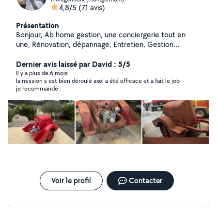
4,8/5
(71 avis)
Présentation
Bonjour, Ab home gestion, une conciergerie tout en
une, Rénovation, dépannage, Entretien, Gestion
Électricien, plombier, chauffagiste, tout corps d'état
Disponible pour toute intervention urgente, ou travaux
Dernier avis laissé par David : 5/5
programmer
Il y a plus de 6 mois
la mission s est bien déroulé axel a été efficace et a fait le job
je recommande
Voir le profil
Contacter