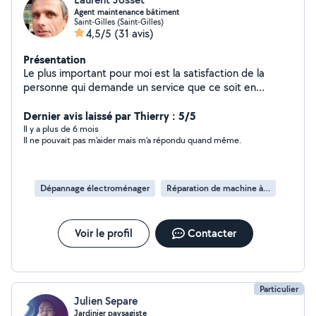
Agent maintenance bâtiment
Saint-Gilles (Saint-Gilles)
4,5/5
(31 avis)
Présentation
Le plus important pour moi est la satisfaction de la
personne qui demande un service que ce soit en
électricité, plomberie, menuiserie, serrurerie, peinture
,tapisserie, revêtement de sol,électroménager, petite
Dernier avis laissé par Thierry : 5/5
mécanique.
Il y a plus de 6 mois
Il ne pouvait pas m'aider mais m'a répondu quand même.
Dépannage électroménager
Réparation de machine à laver
Voir le profil
Contacter
Particulier
Julien Separe
Jardinier paysagiste