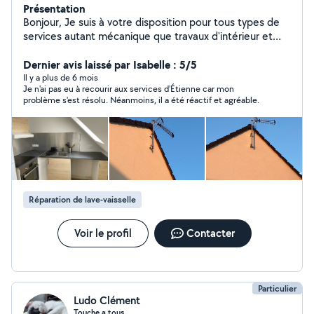
Présentation
Bonjour, Je suis à votre disposition pour tous types de
services autant mécanique que travaux d'intérieur et
extérieur. Je suis une personne soigneuse et
respectueuse avant tout, qui aime faire les choses dans
Dernier avis laissé par Isabelle : 5/5
les règles de l'art. Si j'aime votre proposition, prenez
Il y a plus de 6 mois
Je n'ai pas eu à recourir aux services d'Étienne car mon
contact avec moi N'hésitez pas
problème s'est résolu. Néanmoins, il a été réactif et agréable.
Réparation de lave-vaisselle
Voir le profil
Contacter
Particulier
Ludo Clément
Touche a tous