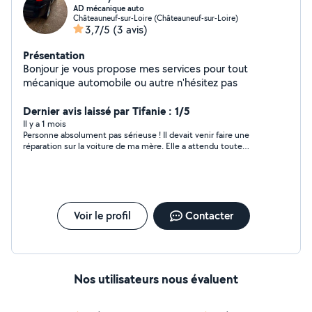
AD mécanique auto
Châteauneuf-sur-Loire (Châteauneuf-sur-Loire)
3,7/5
(3 avis)
Présentation
Bonjour je vous propose mes services pour tout
mécanique automobile ou autre n'hésitez pas
Dernier avis laissé par Tifanie : 1/5
Il y a 1 mois
Personne absolument pas sérieuse ! Il devait venir faire une
réparation sur la voiture de ma mère. Elle a attendu toute
l’après-midi sans aucune nouvelle, il ne répond plus aux
messages ! C’est vraiment une honte, elle avait absolument
besoin de cette réparation pour son contrôle technique
demain matin ! Je recommande absolument pas !
Voir le profil
Contacter
Nos utilisateurs nous évaluent