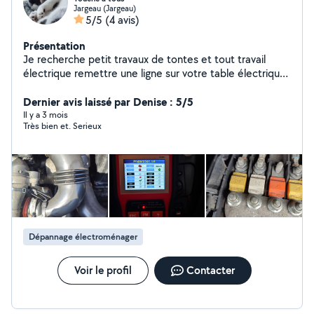
Jargeau (Jargeau)
5/5
(4 avis)
Présentation
Je recherche petit travaux de tontes et tout travail
électrique remettre une ligne sur votre table électrique
pose lustre plomberie. maçonnerie maçon de
métier.nettoyage terasse clôture . toile de verre
Dernier avis laissé par Denise : 5/5
peinture . diagnostic auto. Réparation mécanique
Il y a 3 mois
Très bien et. Serieux
vidange nettoyage voiture intérieur et extérieur
gonflage de pneu . vidange .plaquette de frein ..Maçon
de métier 15ans de bâtiment + aide à domicile et autres
services proposés pars vous .et aussi nettoyage de
pierre tombale . appelé moi pour tout service merci
d'avance cordialement.dispo tout les jours de 8 h 18 h
Dépannage électroménager
Voir le profil
Contacter