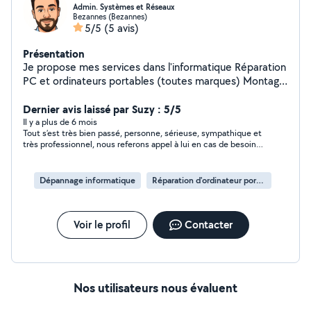
Admin. Systèmes et Réseaux
Bezannes (Bezannes)
5/5
(5 avis)
Présentation
Je propose mes services dans l'informatique Réparation
PC et ordinateurs portables (toutes marques) Montage
PC Assistance et dépannage Installation &
Configuration Imprimantes & Scanners Suppression de
Dernier avis laissé par Suzy : 5/5
virus, malwares et nettoyage système Mise à niveau
Il y a plus de 6 mois
Tout s’est très bien passé, personne, sérieuse, sympathique et
SSD & RAM pour plus de performance Installation et
très professionnel, nous referons appel à lui en cas de besoin
configuration de logiciels Autres
😊
Dépannage informatique
Réparation d'ordinateur portable
Voir le profil
Contacter
Nos utilisateurs nous évaluent