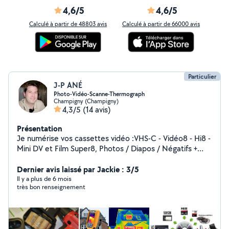
4,6/5
4,6/5
Calculé à partir de 48803 avis
Calculé à partir de 66000 avis
Particulier
J-P ANÉ
Photo-Vidéo-Scanne-Thermograph
Champigny (Champigny)
4,3/5
(14 avis)
Présentation
Je numérise vos cassettes vidéo :VHS-C - Vidéo8 - Hi8 -
Mini DV et Film Super8, Photos / Diapos / Négatifs +
montage sur clé USB / DVD. Reportage photo, book,
shooting, mariage. Location magnétophone à bande
Dernier avis laissé par Jackie : 3/5
GRUNDIG TK220 Mono 9,5 & 19 Thermographie
Il y a plus de 6 mois
très bon renseignement
infrarouge de vos locaux. A bientôt...