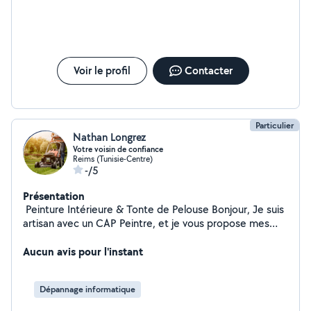
Voir le profil
Contacter
Particulier
Nathan Longrez
Votre voisin de confiance
Reims (Tunisie-Centre)
-/5
Présentation
️ Peinture Intérieure & Tonte de Pelouse Bonjour, Je suis
artisan avec un CAP Peintre, et je vous propose mes
services pour : Peinture intérieure Préparation des murs
/ plafonds Application soignée (peinture, papier peint)
Aucun avis pour l'instant
Finitions propres et travail de qualité Tonte de pelouse
& entretien extérieur Tonte régulière ou ponctuelle
Dépannage informatique
Bordures nettes Ramassage des déchets verts Travail
sérieux, soigné, ponctuel