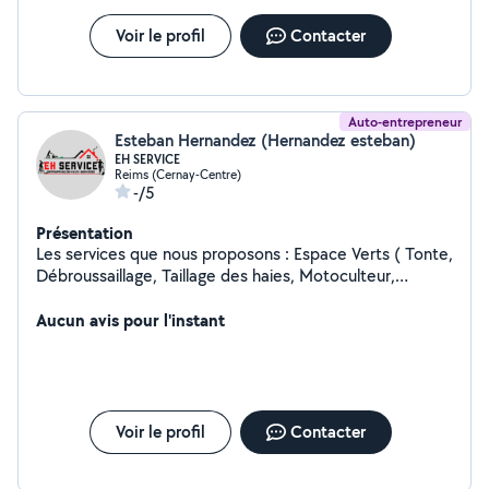
Voir le profil
Contacter
Auto-entrepreneur
Esteban Hernandez (Hernandez esteban)
EH SERVICE
Reims (Cernay-Centre)
-/5
Présentation
Les services que nous proposons : Espace Verts ( Tonte,
Débroussaillage, Taillage des haies, Motoculteur,
Démoussage des allées, Décoration de jardin ) Débarrât
( Déchèterie ) Peinture ( Intérieure, Tapisser, Enduit )
Aucun avis pour l'instant
Rénovation ( Meubles, Terrasses en bois, Portail en fer
ou en bois, Volet en bois ou en fer ) Nettoyage de
sépulture ( Monument historique, Rénovation ) Autre
services Diagnostique automobile(Code défaut,
régénération de FAP) )
Voir le profil
Contacter