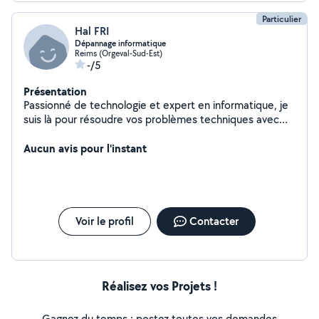
Particulier
Hal FRI
Dépannage informatique
Reims (Orgeval-Sud-Est)
-/5
Présentation
Passionné de technologie et expert en informatique, je
suis là pour résoudre vos problèmes techniques avec
efficacité. Que ce soit pour des dépannages, des
conseils ou des solutions sur mesure, je suis votre
Aucun avis pour l'instant
technicien informatique de confiance. Ma mission ?
Simplifier la technologie et rendre votre vie numérique
sans souci. Contactez-moi pour des solutions
innovantes et un service personnalisé.
Voir le profil
Contacter
Réalisez vos Projets !
Gagnez du temps : postez toutes vos demandes