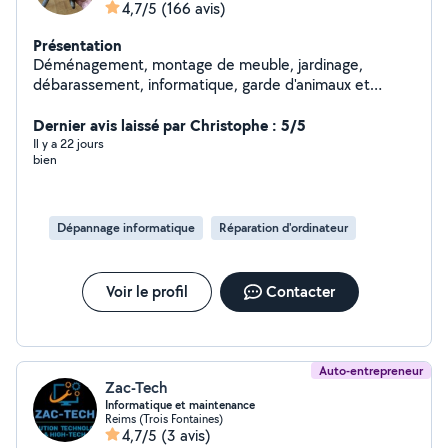
4,7/5
(166 avis)
Présentation
Déménagement, montage de meuble, jardinage,
débarassement, informatique, garde d'animaux et
d'enfants etc. Pour résumer, si vous avez besoin de
quelque chose, je sais presque tout faire et même si je
Dernier avis laissé par Christophe : 5/5
ne sais pas le faire, je trouverai quelqu'un pour vous
Il y a 22 jours
bien
aider
Dépannage informatique
Réparation d'ordinateur
Voir le profil
Contacter
Auto-entrepreneur
Zac-Tech
Informatique et maintenance
Reims (Trois Fontaines)
4,7/5
(3 avis)