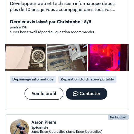
Développeur web et technicien informatique depuis
plus de 10 ans, je vous accompagne dans tous vos
besoins numériques : création de sites internet,
dépannage PC/Mac, installation, optimisation et
Dernier avis laissé par Christophe : 5/5
assistance informatique rapide et efficace. Réactif,
jeudi à 19h
super bon travail répond au question recommander
rigoureux et pédagogue, je propose des solutions
claires et adaptées aussi bien aux particuliers qu'aux
professionnels. Je dispose également de compétences
en impression 3D pour la conception, la réparation ou la
réalisation de pièces sur mesure, ainsi qu'une licence de
pilote de drone. En parallèle, je suis bricoleur polyvalent
: montage de meubles, petites réparations, installations
diverses je vous aide à réaliser vos projets du quotidien
Dépannage informatique
Réparation d'ordinateur portable
avec soin et efficacité. Un seul contact pour tout
simplifier : informatique, impression 3D et bricolage, je
m'occupe de tout
Voir le profil
Contacter
Particulier
Aaron Pierre
Spécialiste
Saint-Brice-Courcelles (Saint-Brice-Courcelles)