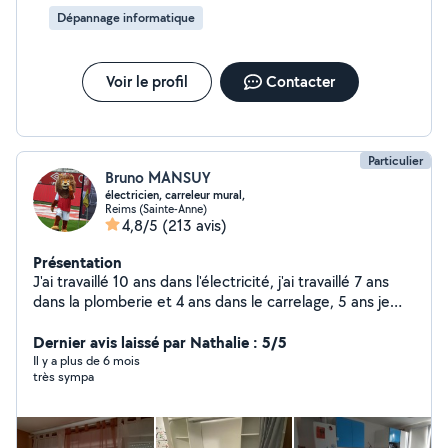
Dépannage informatique
Voir le profil
Contacter
Particulier
Bruno MANSUY
électricien, carreleur mural,
Reims (Sainte-Anne)
4,8/5
(213 avis)
Présentation
J'ai travaillé 10 ans dans l'électricité, j'ai travaillé 7 ans
dans la plomberie et 4 ans dans le carrelage, 5 ans je
monte des meuble , 5 ans et des petits travaux pour
aller allovoisin à bientôt
Dernier avis laissé par Nathalie : 5/5
Il y a plus de 6 mois
très sympa