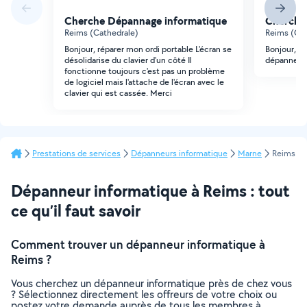
Cherche Dépannage informatique
Cherche
Reims (Cathedrale)
Reims (Cro
Bonjour, réparer mon ordi portable L'écran se
Bonjour, je
désolidarise du clavier d'un côté Il
dépanneur 
fonctionne toujours c'est pas un problème
de logiciel mais l'attache de l'écran avec le
clavier qui est cassée. Merci
Prestations de services
Dépanneurs informatique
Marne
Reims
Dépanneur informatique à Reims : tout
ce qu’il faut savoir
Comment trouver un dépanneur informatique à
Reims ?
Vous cherchez un dépanneur informatique près de chez vous
? Sélectionnez directement les offreurs de votre choix ou
postez votre demande auprès de tous les membres à