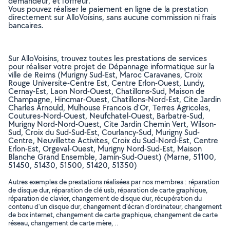
demandeur, et l’offreur.
Vous pouvez réaliser le paiement en ligne de la prestation
directement sur AlloVoisins, sans aucune commission ni frais
bancaires.
Sur AlloVoisins, trouvez toutes les prestations de services
pour réaliser votre projet de Dépannage informatique sur la
ville de Reims (Murigny Sud-Est, Maroc Caravanes, Croix
Rouge Universite-Centre Est, Centre Erlon-Ouest, Lundy,
Cernay-Est, Laon Nord-Ouest, Chatillons-Sud, Maison de
Champagne, Hincmar-Ouest, Chatillons-Nord-Est, Cite Jardin
Charles Arnould, Mulhouse Francois d'Or, Terres Agricoles,
Coutures-Nord-Ouest, Neufchatel-Ouest, Barbatre-Sud,
Murigny Nord-Nord-Ouest, Cite Jardin Chemin Vert, Wilson-
Sud, Croix du Sud-Sud-Est, Courlancy-Sud, Murigny Sud-
Centre, Neuvillette Activites, Croix du Sud-Nord-Est, Centre
Erlon-Est, Orgeval-Ouest, Murigny Nord-Sud-Est, Maison
Blanche Grand Ensemble, Jamin-Sud-Ouest) (Marne, 51100,
51450, 51430, 51500, 51420, 51350)
Autres exemples de prestations réalisées par nos membres : réparation
de disque dur, réparation de clé usb, réparation de carte graphique,
réparation de clavier, changement de disque dur, récupération du
contenu d'un disque dur, changement d'écran d'ordinateur, changement
de box internet, changement de carte graphique, changement de carte
réseau, changement de carte mère, ..