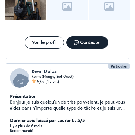
Voir le profil
Contacter
Particulier
Kevin D'alba
Reims (Murigny Sud-Ouest)
5/5
(1 avis)
Présentation
Bonjour je suis quelqu'un de très polyvalent, je peut vous
aidez dans n'importe quelle type de tâche et je suis un
personne très rigoureux et sérieux dans tout se que
j'entreprends
Dernier avis laissé par Laurent : 5/5
Il y a plus de 6 mois
Recommandé