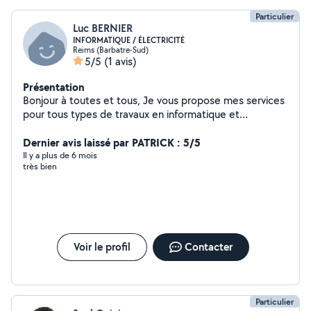
Particulier
Luc BERNIER
INFORMATIQUE / ÉLECTRICITÉ
Reims (Barbatre-Sud)
5/5
(1 avis)
Présentation
Bonjour à toutes et tous, Je vous propose mes services
pour tous types de travaux en informatique et
électricité (installation, dépannage, maintenance,
etc...). Je fais aussi du repassage, de petits travaux
Dernier avis laissé par PATRICK : 5/5
d'entretien et autres. N'hésitez pas à me contacter.
Il y a plus de 6 mois
très bien
Voir le profil
Contacter
Particulier