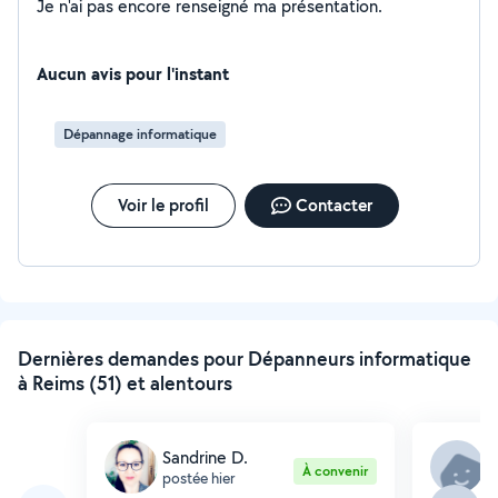
Je n'ai pas encore renseigné ma présentation.
Aucun avis pour l'instant
Dépannage informatique
Voir le profil
Contacter
Dernières demandes pour Dépanneurs informatique
à Reims (51) et alentours
Sandrine D.
L
À convenir
postée hier
p