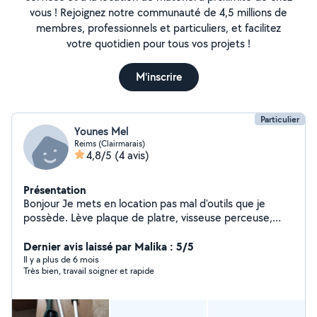
vous ! Rejoignez notre communauté de 4,5 millions de
membres, professionnels et particuliers, et facilitez
votre quotidien pour tous vos projets !
M'inscrire
Particulier
Younes Mel
Reims (Clairmarais)
4,8/5
(4 avis)
Présentation
Bonjour Je mets en location pas mal d'outils que je
possède. Lève plaque de platre, visseuse perceuse,
perforateur, scie sauteuse, scie circulaire, decolleuse à
papier peint, carelette électrique, table à tapisser,
Dernier avis laissé par Malika : 5/5
perforateur Bosch, shampouineuse,...
Il y a plus de 6 mois
Très bien, travail soigner et rapide