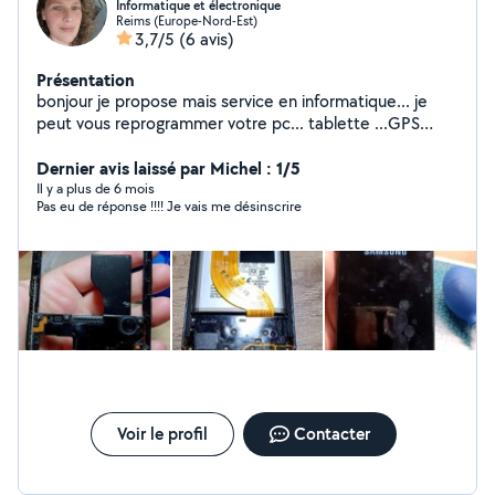
Informatique et électronique
Reims (Europe-Nord-Est)
3,7/5
(6 avis)
Présentation
bonjour je propose mais service en informatique... je
peut vous reprogrammer votre pc... tablette ...GPS
...téléphone ... télévision.. imprimante ... où juste si votre
pc ou autre a un souci n inporte qu'elle souci beug ne s
Dernier avis laissé par Michel : 1/5
allumé plus tout les petit souci de se genre comme
Il y a plus de 6 mois
Pas eu de réponse !!!! Je vais me désinscrire
Windows,mac,, tout logiciel ... je peut aussi vous faire,
des faire part , des montage photos , des pub,des carte
de visite , je ses un peu tout faire ... je suis entrain de
monter mon entreprise dans tout se domaine la qui sera
effectif en janvier mais en attendant si vous avez besoin
de moi conctater moi merci cordialement
Voir le profil
Contacter