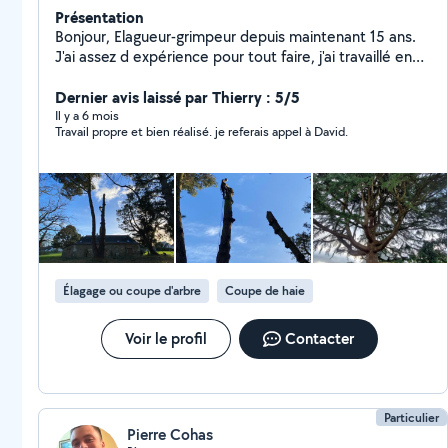
Présentation
Bonjour, Elagueur-grimpeur depuis maintenant 15 ans.
J'ai assez d expérience pour tout faire, j'ai travaillé en
Suède pendant 2 ans, 6 ans en Sarthe dans une
entreprise renommée, et maintenant de retour en
Dernier avis laissé par Thierry : 5/5
Mayenne depuis 7 ans. Je me suis inscrit sur allo voisin
Il y a 6 mois
Travail propre et bien réalisé. je referais appel à David.
pour m'occuper le week end et partager ma passion
des arbres. N'hésitez pas à me contacter je réponds
rapidement. David
Élagage ou coupe d'arbre
Coupe de haie
Voir le profil
Contacter
Particulier
Pierre Cohas