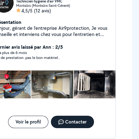
Technicien hygiene d'air VMC
Montsûrs (Montsûrs-Saint-Céneré)
4,5/5
(12 avis)
ésentation
jour, gérant de l'entreprise Air9protection, Je vous
seille et interviens chez vous pour l'entretien et
nstallation de vos VMC ainsi que de vos Clim. Pompier
ontaire depuis plus de 10 ans, je vous conseille aussi
rnier avis laissé par Ann : 2/5
 l'installation de produits de lutte contre les départs
y a plus de 6 mois
 de prestation..pas le bon matériel..
incendie domestiques
Voir le profil
Contacter