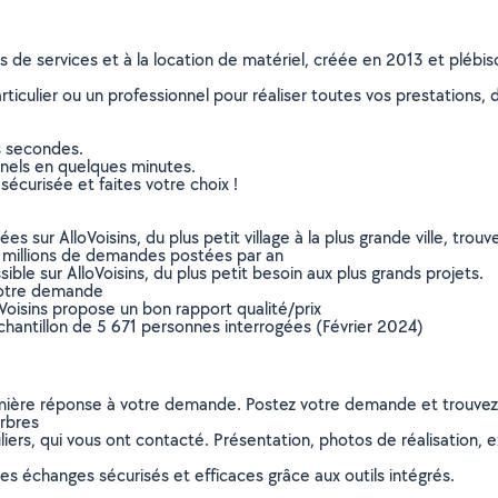
ns de services et à la location de matériel, créée en 2013 et plébi
culier ou un professionnel pour réaliser toutes vos prestations, d
s secondes.
nnels en quelques minutes.
sécurisée et faites votre choix !
sur AlloVoisins, du plus petit village à la plus grande ville, tro
 millions de demandes postées par an
ible sur AlloVoisins, du plus petit besoin aux plus grands projets.
votre demande
oVoisins propose un bon rapport qualité/prix
chantillon de 5 671 personnes interrogées (Février 2024)
remière réponse à votre demande. Postez votre demande et trouve
arbres
ers, qui vous ont contacté. Présentation, photos de réalisation, exp
s échanges sécurisés et efficaces grâce aux outils intégrés.