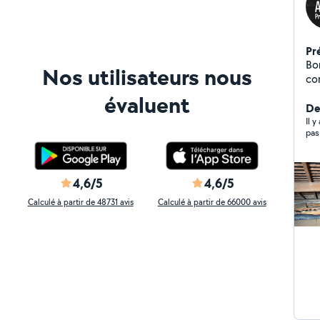
Pr
Bon
Nos utilisateurs nous
con
l'i
évaluent
vol
De
sur
Il 
pas
d'
4,6/5
4,6/5
Calculé à partir de 48731 avis
Calculé à partir de 66000 avis