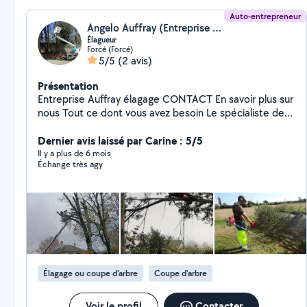
Auto-entrepreneur
Angelo Auffray (Entreprise Auffray)
Élagueur
Forcé (Forcé)
5/5
(2 avis)
Présentation
Entreprise Auffray élagage CONTACT En savoir plus sur
nous Tout ce dont vous avez besoin Le spécialiste de
l'élagage et l'abattage en Mayenne Située à St-
Berthevin en Mayenne, l'entreprise Auffray Élagage
Dernier avis laissé par Carine : 5/5
propose des solutions adaptées aux particuliers et
Il y a plus de 6 mois
Échange très agy
professionnels pour l'aménagement et l'entretien
d'espaces extérieurs mais aussi l'élagage, l'abattage et
le rognage des arbres. Nous effectuons la taille de
haie, le debroussaillage, l'entretien de vos jardin,le
dégagement des lignes,tonte de pelouse, ect... Angelo
Auffray, a crée l'entreprise en 2011. Il tient très
particulièrement à ce que le client soit satisfait dans
les plus brefs délais. Entreprise sérieuse, dynamique et
Élagage ou coupe d'arbre
Coupe d'arbre
polyvalente. Nous intervenons à Laval et alentours
jusqu'à 70 km. Devis gratuit.
Voir le profil
Contacter