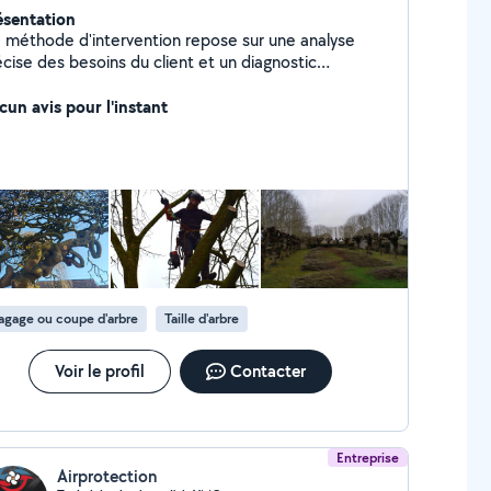
ésentation
 méthode d'intervention repose sur une analyse
écise des besoins du client et un diagnostic
oricole complet. Lors de l'établissement du devis, je
ends en compte vos attentes spécifiques et les
cun avis pour l'instant
eux liés à vos arbres, afin de définir ensemble la
ution la plus adaptée.
agage ou coupe d'arbre
Taille d'arbre
Voir le profil
Contacter
Entreprise
Airprotection