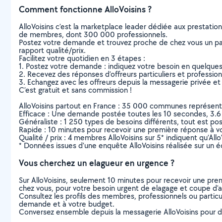
Comment fonctionne AlloVoisins ?
AlloVoisins c’est la marketplace leader dédiée aux prestatio
de membres, dont 300 000 professionnels.
Postez votre demande et trouvez proche de chez vous un parti
rapport qualité/prix.
Facilitez votre quotidien en 3 étapes :
1. Postez votre demande : indiquez votre besoin en quelque
2. Recevez des réponses d’offreurs particuliers et professio
3. Echangez avec les offreurs depuis la messagerie privée et 
C’est gratuit et sans commission !
AlloVoisins partout en France : 35 000 communes représentées 
Efficace : Une demande postée toutes les 10 secondes, 3.6
Généraliste : 1 250 types de besoins différents, tout est poss
Rapide : 10 minutes pour recevoir une première réponse à 
Qualité / prix : 4 membres AlloVoisins sur 5* indiquent qu’All
* Données issues d’une enquête AlloVoisins réalisée sur un é
Vous cherchez un elagueur en urgence ?
Sur AlloVoisins, seulement 10 minutes pour recevoir une p
chez vous, pour votre besoin urgent de elagage et coupe d'
Consultez les profils des membres, professionnels ou particuli
demande et à votre budget.
Conversez ensemble depuis la messagerie AlloVoisins pour de