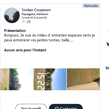
Particulier
Jordan Couasnon
Paysagiste, bûcheron
Louverné (Louverné)
-/5
Présentation
Bonjours, Je suis du milieu d' entretien espaces verts je
peux entretenir vos jardins tontes, taille,
débroussaillage. J'ai la capacité aussi de faire les petits
élagages et remontage de couronne pour vos arbres,
Aucun avis pour l'instant
j'ai aussi la capacité de faire l'abattage de tout types
d'arbres. N'hésite pas pour plus d'informations à me
contacter.
I
Voir le profil
Contacter