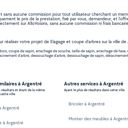
et sans aucune commission pour tout utilisateur cherchant un membre
uement le prix de la prestation, fixé par vous, demandeur, et l’offr
rectement sur AlloVoisins, sans aucune commission ni frais bancaire
our réaliser votre projet de Elagage et coupe d'arbres sur la ville
is, coupe de sapin, arrachage de souche, taille de sapin, arrachage de haie, 
déracinement d'arbre, dessouchage d'arbre, dessouchage de sapin, déracinement d
imilaires à Argentré
Autres services à Argentré
e résultats et étant de la même
Ayant le plus de résultats dans cette ville
cette ville
Bricoler à Argentré
 à Argentré
Monter des meubles à Argent
e à Argentré