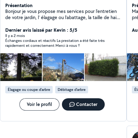
Présentation
Pr
Bonjour je vous propose mes services pour l'entretien
Ma
de votre jardin, l' élagage ou l'abattage, la taille de haie
pr
ainsi que l'évacuation de déchets verts. Je dispose de
arb
tout le matériel nécessaire. A très bientôt.
Dernier avis laissé par Kevin : 5/5
pr
Au
enj
Il y a 2 mois
Échanges cordiaux et réactifs La prestation a été faite très
sol
rapidement et correctement Merci à vous !!
Élagage ou coupe d'arbre
Débitage d'arbre
Él
Voir le profil
Contacter