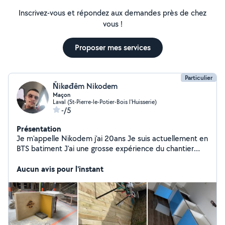
Inscrivez-vous et répondez aux demandes près de chez
vous !
Proposer mes services
Particulier
Ňikøđêm Nikodem
Maçon
Laval (St-Pierre-le-Potier-Bois l'Huisserie)
-/5
Présentation
Je m'appelle Nikodem j'ai 20ans Je suis actuellement en
BTS batiment J'ai une grosse expérience du chantier
ayant fait un cap et un BP maçon. Je suis polyvalent.
Aucun avis pour l'instant