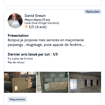
Particulier
David Greuin
Maçon depuis 25 ans
Laval (Gué d'Orger-Dacterie)
3/5
(4 avis)
Présentation
Bonjour,je propose mes services en maçonnerie
parpaings , réagréage, pose appuie de fenêtre,
ouverture,et autres, j'ai véhicule de société donc
équipés en outillages. Cordialement.
Dernier avis laissé par Lot : 1/5
Il y a plus de 6 mois
Pas de retour
Maçonnerie