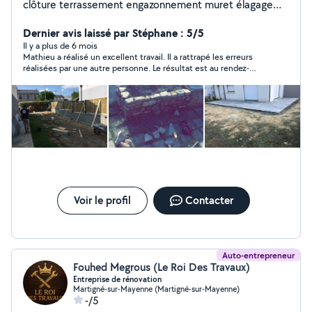
clôture terrassement engazonnement muret élagage
Plantation terrasse bois
Dernier avis laissé par Stéphane : 5/5
Il y a plus de 6 mois
Mathieu a réalisé un excellent travail. Il a rattrapé les erreurs
réalisées par une autre personne. Le résultat est au rendez-
vous. Je suis vraiment content. Je recommanderai Mathieu.
Voir le profil
Contacter
Auto-entrepreneur
Fouhed Megrous (Le Roi Des Travaux)
Entreprise de rénovation
Martigné-sur-Mayenne (Martigné-sur-Mayenne)
-/5