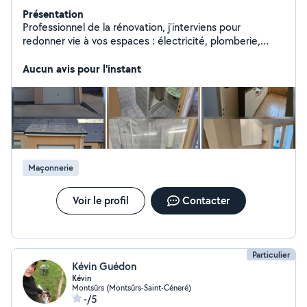
Présentation
Professionnel de la rénovation, j'interviens pour
redonner vie à vos espaces : électricité, plomberie,
renovation de cuisine et salle d'eau, peinture, sols,
aménagements et finitions. Sérieux, soigné et à
Aucun avis pour l'instant
l'écoute, je vous propose un devis gratuit et une
intervention rapide selon vos besoins. www .
leroidestravaux . com
Maçonnerie
Voir le profil
Contacter
Particulier
Kévin Guédon
Kévin
Montsûrs (Montsûrs-Saint-Céneré)
-/5