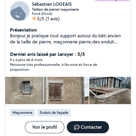
Sébastien LOGEAIS
Tailleur de pierre/ maçonnerie
Forcé (Forcé)
5/5
(1 avis)
Présentation
Bonjour je pratique tout support autour du bâti ancien
de la taille de pierre, maçonnerie pierre,des enduit
naturel,et ISO chanvre, avec aussi de l expériences
autour des espaces naturels. Taille de fruitiers, pose de
Dernier avis laissé par Leroyer : 5/5
clôture Petit entretien des espaces verts ,taille des
Il y a plus de 6 mois
Personne très professionnelle, à l'écoute et force de
haies,tonte et désherbage.
proposition.
Maçonnerie
Enduit de façade
Voir le profil
Contacter