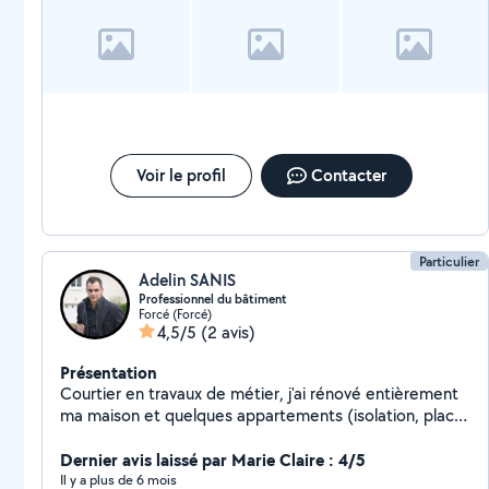
Voir le profil
Contacter
Particulier
Adelin SANIS
Professionnel du bâtiment
Forcé (Forcé)
4,5/5
(2 avis)
Présentation
Courtier en travaux de métier, j'ai rénové entièrement
ma maison et quelques appartements (isolation, placo,
plomberie, électricité, peinture, parquet, carrelage,
salle de bain, cuisine, etc.). J'aime les travaux quels
Dernier avis laissé par Marie Claire : 4/5
qu'ils soient et je suis ravi de proposer mes services et
Il y a plus de 6 mois