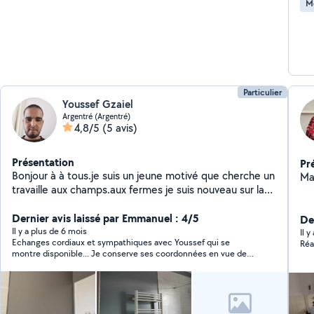
M
Particulier
Youssef Gzaiel
Argentré (Argentré)
4,8/5
(5 avis)
Présentation
Pr
Bonjour à à tous.je suis un jeune motivé que cherche un
Ma
travaille aux champs.aux fermes je suis nouveau sur la
région.merci cordialement. Je m'excuse si j'arrive pas à
vous rependre avec sms vous pouvez me cantacter sur
Dernier avis laissé par Emmanuel : 4/5
Der
mon fcb youssef gzaiel
Il y a plus de 6 mois
Il 
Echanges cordiaux et sympathiques avec Youssef qui se
Réac
montre disponible... Je conserve ses coordonnées en vue de
prochains petits rravaux ....