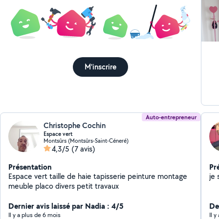
M'inscrire
Auto-entrepreneur
Christophe Cochin
Espace vert
Montsûrs (Montsûrs-Saint-Céneré)
4,3/5
(7 avis)
Présentation
Pr
Espace vert taille de haie tapisserie peinture montage
je 
meuble placo divers petit travaux
Dernier avis laissé par Nadia : 4/5
De
Il y a plus de 6 mois
Il 