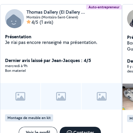
Auto-entrepreneur
Thomas Dallery (EI Dallery Thomas)
Montsûrs (Montsûrs-Saint-Céneré)
4/5
(1 avis)
Présentation
Pr
Je n'ai pas encore renseigné ma présentation.
Bonjour à
Gui
Re
Dernier avis laissé par Jean-Jacques : 4/5
domicile. Je p
Der
mercredi à 9h
ca
Il y
Bon materiel
des
Montage de meuble en kit
Mo
Voir le profil
Contacter