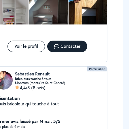
Voir le profil
Contacter
Particulier
Sebastien Renault
Bricoleurs touche à tout
Montsûrs (Montsûrs-Saint-Céneré)
4,4/5
(8 avis)
ésentation
suis bricoleur qui touche à tout
rnier avis laissé par Mina : 5/5
y a plus de 6 mois