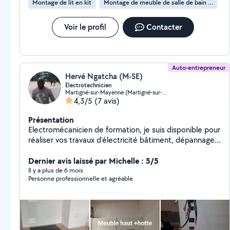
Montage de lit en kit
Montage de meuble de salle de bain en kit
Voir le profil
Contacter
Auto-entrepreneur
Hervé Ngatcha (M-SE)
Electrotechnicien
Martigné-sur-Mayenne (Martigné-sur-Mayenne)
4,3/5
(7 avis)
Présentation
Electromécanicien de formation, je suis disponible pour
réaliser vos travaux d'électricité bâtiment, dépannage
électroménager, montage des meubles Conforama,
Ikea et but. J'ai aussi des compétences dans la
Dernier avis laissé par Michelle : 5/5
réalisations des travaux de peinture, tapisserie et
Il y a plus de 6 mois
Personne professionnelle et agréable
plomberie.