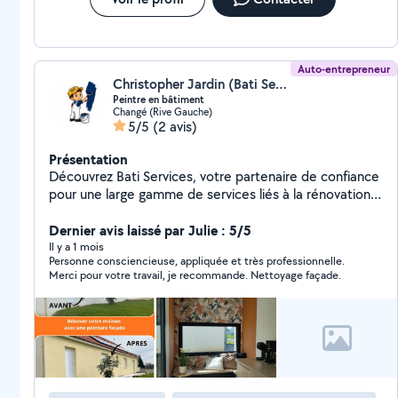
Auto-entrepreneur
Christopher Jardin (Bati Services)
Peintre en bâtiment
Changé (Rive Gauche)
5/5
(2 avis)
Présentation
Découvrez Bati Services, votre partenaire de confiance
pour une large gamme de services liés à la rénovation
et à l'entretien. - J'offre des services complets de
nettoyage façade maison, nettoyage toiture peinture
Dernier avis laissé par Julie : 5/5
hydro extérieur, peinture intérieur déco bricolage. -
Il y a 1 mois
Personne consciencieuse, appliquée et très professionnelle.
Intervention pour réparation gouttière et toiture
Merci pour votre travail, je recommande. Nettoyage façade.
changement d'ardoise ou tuile ainsi que des petits
travaux de charpente. - Nettoyage gouttière, panneau
solaire, vélux, fenêtre, baie vitré, terrasse, bâtiment
J'offre d'autres services dans ma description avec les
compétences requises. Comptez sur moi pour des
interventions efficaces, faites appel à Bati Services
pour des travaux fiables et soignés.