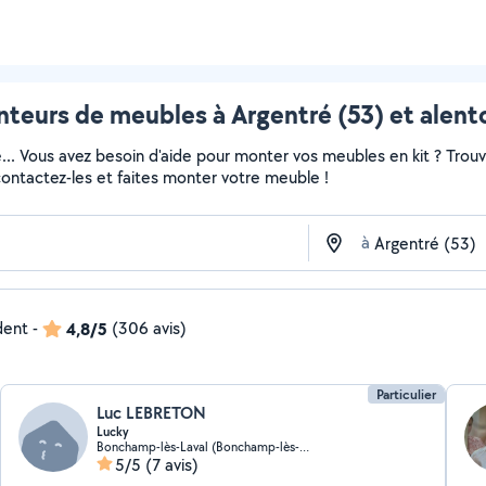
teurs de meubles à Argentré (53) et alent
e... Vous avez besoin d'aide pour monter vos meubles en kit ? Trou
 contactez-les et faites monter votre meuble !
à
dent
-
4,8/5
(306 avis)
Particulier
Luc LEBRETON
Lucky
Bonchamp-lès-Laval (Bonchamp-lès-Laval)
5/5
(7 avis)