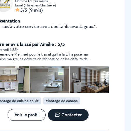
Homme toutes mains.
Laval (Thévalles-Chartrière)
5/5
(9 avis)
ésentation
 suis à votre service avec des tarifs avantageux.".
rnier avis laissé par Amélie : 5/5
credi à 22h
remercie Mehmet pour le travail qu'il a fait. Il a posé ma
sine malgré les défauts de fabrication et les défauts de
ures faite au début. Merci beaucoup ! Je recommande !
ntage de cuisine en kit
Montage de canapé
Voir le profil
Contacter