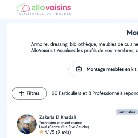
Mon
Armoire, dressing, bibliothèque, meubles de cuisin
AlloVoisins ! Visualisez les profils de nos membres,
Filtres
20 Particuliers et 8 Professionnels répon
Particulier
Zakaria El Khadali
Technicien en maintenance
Laval (Centre Ville Rive Gauche)
4,1/5
(9 avis)