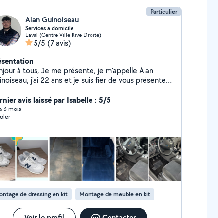
Particulier
Alan Guinoiseau
Services a domicile
Laval (Centre Ville Rive Droite)
5/5
(7 avis)
ésentation
 tous, Je me présente, je m'appelle Alan
noiseau, j'ai 22 ans et je suis fier de vous présenter
sid' Services qui est mon entreprise de services à
ropose également du nettoyage de
nier avis laissé par Isabelle : 5/5
napé et de sneakers / chaussures à domicile.
 a 3 mois
oler
ntage de dressing en kit
Montage de meuble en kit
Voir le profil
Contacter