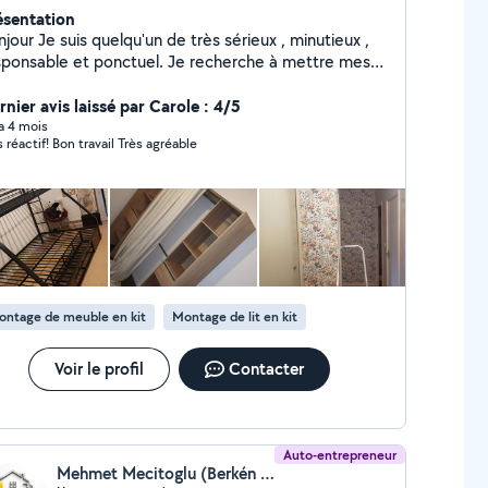
ésentation
qu'un de très sérieux , minutieux ,
nsable et ponctuel. Je recherche à mettre mes
pétences pour vous aidez dans vos besoin Voici
ques prestation que je peu réaliser. N'hésitez pas à
nier avis laissé par Carole : 4/5
 demander pour autre choses, si je suis dans la
 a 4 mois
s réactif! Bon travail Très agréable
acité de vous aider je le ferais avec plaisir - Tondre,
rouissallier, Taillage de haie, désherbage entretien
otre jardin occasionnel ou à l'année - Bricolage (
nture, tapisserie, montage de meuble , etc ) -
nutention / Déménagement / Débarasser
brant déchetterie etc - Vidange voiture Bonne
urnée , Bonne soirée ou Bon week end à vous
ontage de meuble en kit
Montage de lit en kit
Voir le profil
Contacter
Auto-entrepreneur
Mehmet Mecitoglu (Berkén Rénovation)