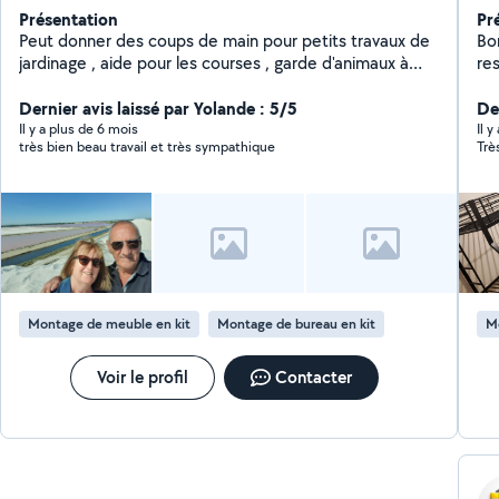
Présentation
Pr
Peut donner des coups de main pour petits travaux de
Bonjour Je suis quel
jardinage , aide pour les courses , garde d'animaux à
respo
votre domicile , etc....
com
Dernier avis laissé par Yolande : 5/5
quel
Der
me
Il y a plus de 6 mois
Il y
très bien beau travail et très sympathique
Trè
cap
Déb
de v
Pei
Ma
encom
jo
Montage de meuble en kit
Montage de bureau en kit
M
Voir le profil
Contacter