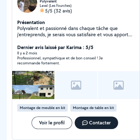
Polyvalent
Laval (Les Fourches)
5/5
(32 avis)
Présentation
Polyvalent et passionné dans chaque tâche que
j'entreprends, je serais vous satisfaire et vous apporter
le maximum de mes compétences. Étant équipé et
organisé je serais réaliser chaque prestation dans le
Dernier avis laissé par Karima : 5/5
temps accordé à des prix malin Domaine d'activité -
Il y a 2 mois
Professionnel, sympathique et de bon conseil ! Je
rénovation / entretien / création d'espaces vert -
recommande fortement.
location / achat de matériel -évacuation de déchets /
livraison de bien Et d'autres encore
Montage de meuble en kit
Montage de table en kit
Voir le profil
Contacter