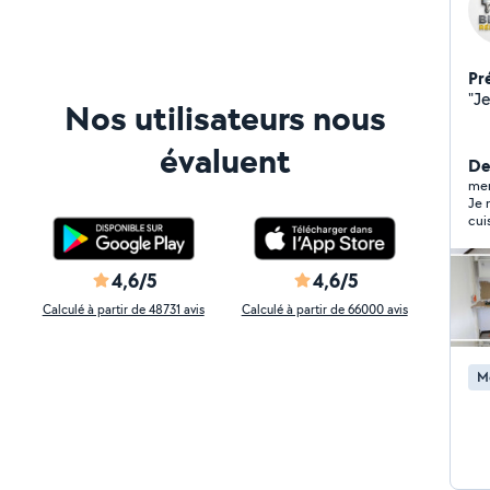
Pr
"Je
Nos utilisateurs nous
évaluent
De
mer
Je 
cui
mes
4,6/5
4,6/5
Calculé à partir de 48731 avis
Calculé à partir de 66000 avis
Mo