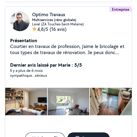
Entreprise
Optimo Travaux
Multiservices (réno globale)
Laval (ZA Touches-Saint-Melaine)
4,8/5
(16 avis)
Présentation
Courtier en travaux de profession, j'aime le bricolage et
tous types de travaux de rénovation. Je peux donc
répondre à une demande assez variée. J'ai déjà rénové
plusieurs appartements de A à Z et je sais être
Dernier avis laissé par Marie : 5/5
minutieux pour atteindre un résultat satisfaisant. De
Il y a plus de 6 mois
sympathique...sérieux
nature souriant et accueillant, je peux vous apporter
mon aide sur tous les petits travaux d'aménagement, de
sol, de peinture, d'entretien extérieur, etc. Mon objectif
est toujours de repartir d'un chantier avec un sourire
partagé avec mon client.