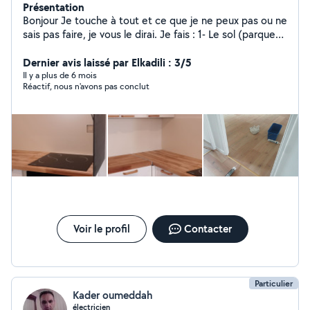
Présentation
Bonjour Je touche à tout et ce que je ne peux pas ou ne
sais pas faire, je vous le dirai. Je fais : 1- Le sol (parquet,
moquette, lino) 2- Pose de cuisine 3- Montage de
meubles 4- Plomberie et robinetterie 5- Remise en état
Dernier avis laissé par Elkadili : 3/5
des habitations... Facebook : TIDIANE TRAVAUX
Il y a plus de 6 mois
Réactif, nous n'avons pas conclut
Quelque soit votre problème, faites le moi savoir et
nous trouverons une solution ... Au plaisir de collaborer
ensemble.
Voir le profil
Contacter
Particulier
Kader oumeddah
électricien