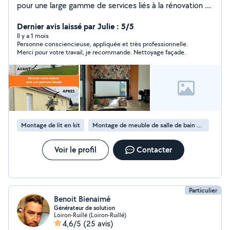
pour une large gamme de services liés à la rénovation et
à l'entretien. - J'offre des services complets de
nettoyage façade maison, nettoyage toiture peinture
Dernier avis laissé par Julie : 5/5
hydro extérieur, peinture intérieur déco bricolage. -
Il y a 1 mois
Personne consciencieuse, appliquée et très professionnelle.
Intervention pour réparation gouttière et toiture
Merci pour votre travail, je recommande. Nettoyage façade.
changement d'ardoise ou tuile ainsi que des petits
travaux de charpente. - Nettoyage gouttière, panneau
solaire, vélux, fenêtre, baie vitré, terrasse, bâtiment
J'offre d'autres services dans ma description avec les
compétences requises. Comptez sur moi pour des
interventions efficaces, faites appel à Bati Services pour
des travaux fiables et soignés.
Montage de lit en kit
Montage de meuble de salle de bain en kit
Voir le profil
Contacter
Particulier
Benoit Bienaimé
Générateur de solution
Loiron-Ruillé (Loiron-Ruillé)
4,6/5
(25 avis)