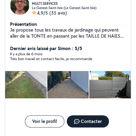
MULTI SERVICES
Le Genest-Saint-Isle (Le Genest-Saint-Isle)
4,9/5
(35 avis)
Présentation
Je propose tous les travaux de jardinage qui peuvent
aller de la TONTE en passant par les TAILLE DE HAIES
ou le DEBROUSSAILLAGE. Dans le domaine du bricolage
(MONTAGE DE MEUBLE--POSE LUMINAIRE --
Dernier avis laissé par Simon : 5/5
NETTOYAGE TERRASSE --BRICOLAGE --POSE
Il y a plus de 6 mois
Très bon travail et contact facile, je recommande
ROBINETTERIE-- POSE TRINGLE A RIDEAUX,
DEBARRAS, PEINTURE, etc..) je dispose d'une large
palette d'activités, je suis donc ouvert à toutes
propositions HABILITATION AVANCE IMMEDIATE
CREDIT D'IMPOT GRACE A L'AVANCE IMMEDIATE VOUS
REGLEZ LA MOITIE DE LA FACTURE . Cordialement
Voir le profil
Contacter