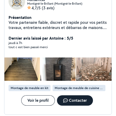
Multiservices
Montigné-le-Brillant (Montigné-le-Brillant)
4,7/5
(3 avis)
Présentation
Votre partenaire fiable, discret et rapide pour vos petits
travaux, entretiens extérieurs et débarras de maisons.
Aux alentours de Laval (environ 15km).
Dernier avis laissé par Antoine : 5/5
jeudi à 7h
tout c est bien passé merci
Montage de meuble en kit
Montage de meuble de cuisine en kit
Voir le profil
Contacter