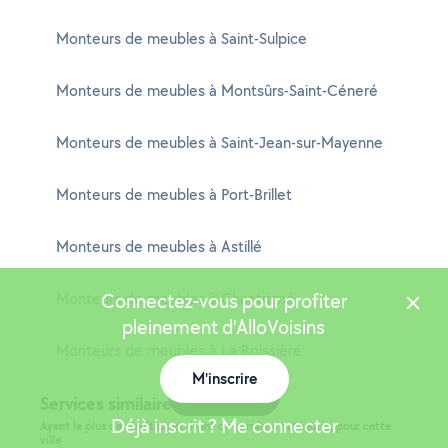
Monteurs de meubles à Saint-Sulpice
Monteurs de meubles à Montsûrs-Saint-Céneré
Monteurs de meubles à Saint-Jean-sur-Mayenne
Monteurs de meubles à Port-Brillet
Monteurs de meubles à Astillé
Monteurs de meubles à Chantrigné
Connectez-vous pour profiter
pleinement d'AlloVoisins
Monteurs de meubles à La Boissière
M'inscrire
Carte
Services similaires à Changé
Déjà inscrit ? Me connecter
Ayant le plus de résultats et étant de la même catégorie, pour cette
ville