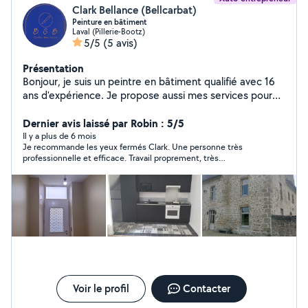
Clark Bellance (Bellcarbat)
Peinture en bâtiment
Laval (Pillerie-Bootz)
5/5
(5 avis)
Présentation
Bonjour, je suis un peintre en bâtiment qualifié avec 16
ans d'expérience. Je propose aussi mes services pour
tout type de bricolage (pose sol, montage meuble,
jardinage et autre) Je suis polyvalent.
Dernier avis laissé par Robin : 5/5
Il y a plus de 6 mois
Je recommande les yeux fermés Clark. Une personne très
professionnelle et efficace. Travail proprement, très
sympathique. Un excellent rapport qualité prix. Je lui ai confié
de la peinture et de la tapisserie, le résultat est parfait.
N’hésitez pas à le contacter et vous ne serez pas déçus.
Voir le profil
Contacter