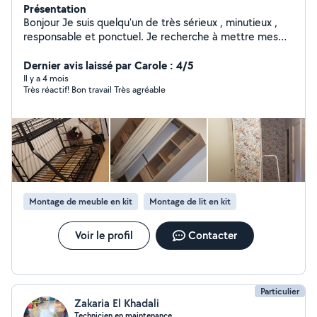
Présentation
Bonjour Je suis quelqu'un de très sérieux , minutieux ,
responsable et ponctuel. Je recherche à mettre mes
compétences pour vous aidez dans vos besoin Voici
quelques prestation que je peu réaliser. N'hésitez pas à
Dernier avis laissé par Carole : 4/5
me demander pour autre choses, si je suis dans la
Il y a 4 mois
Très réactif! Bon travail Très agréable
capacité de vous aider je le ferais avec plaisir - Tondre,
Débrouissallier, Taillage de haie, désherbage entretien
de votre jardin occasionnel ou à l'année - Bricolage (
Peinture, tapisserie, montage de meuble , etc ) -
Manutention / Déménagement / Débarasser
encombrant déchetterie etc - Vidange voiture Bonne
journée , Bonne soirée ou Bon week end à vous
Montage de meuble en kit
Montage de lit en kit
Voir le profil
Contacter
Particulier
Zakaria El Khadali
Technicien en maintenance