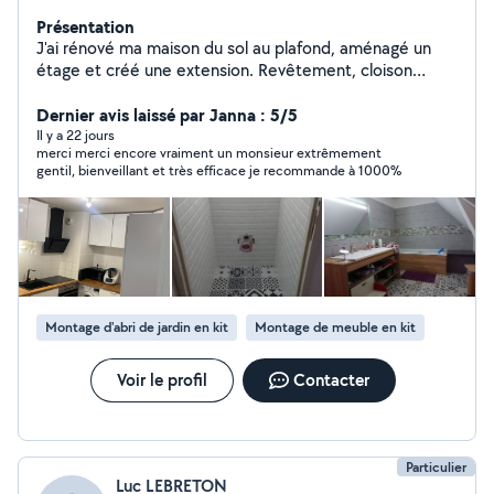
Présentation
J'ai rénové ma maison du sol au plafond, aménagé un
étage et créé une extension. Revêtement, cloison
placo, électricité, plomberie, j'ai l'équipement et le
savoir-faire. J'ai appris aussi, que le conseil est
Dernier avis laissé par Janna : 5/5
important. Rien n'est impossible, mais pas n'importe
Il y a 22 jours
merci merci encore vraiment un monsieur extrêmement
comment.
gentil, bienveillant et très efficace je recommande à 1000%
Montage d'abri de jardin en kit
Montage de meuble en kit
Voir le profil
Contacter
Particulier
Luc LEBRETON