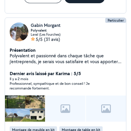
Particulier
Gabin Morgant
Polyvalent
Laval (Les Fourches)
5/5
(31 avis)
Présentation
Polyvalent et passionné dans chaque tâche que
j'entreprends, je serais vous satisfaire et vous apporter
le maximum de mes compétences. Étant équipé et
organisé je serais réaliser chaque prestation dans le
Dernier avis laissé par Karima : 5/5
temps accordé à des prix malin Domaine d'activité -
Il y a 2 mois
Professionnel, sympathique et de bon conseil ! Je
rénovation / entretien / création d'espaces vert -
recommande fortement.
location / achat de matériel -évacuation de déchets /
livraison de bien Et d'autres encore
Montage de meuble en kit
Montage de table en kit