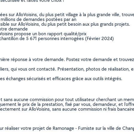
sécurisée et faites votre choix !
sur AlloVoisins, du plus petit village à la plus grande ville, tro
 millions de demandes postées par an
ible sur AlloVoisins, du plus petit besoin aux plus grands projets.
votre demande
oVoisins propose un bon rapport qualité/prix
chantillon de 5 671 personnes interrogées (Février 2024)
remière réponse à votre demande. Postez votre demande et trouve
ers, qui vous ont contacté. Présentation, photos de réalisation, exp
s échanges sécurisés et efficaces grâce aux outils intégrés.
et sans aucune commission pour tout utilisateur cherchant un membre
uement le prix de la prestation, fixé par vous, demandeur, et l’offr
rectement sur AlloVoisins, sans aucune commission ni frais bancaire
pour réaliser votre projet de Ramonage - Fumiste sur la ville de C