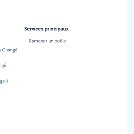
Services principaux
Ramoner un poêle
 à Changé
ngé
age à