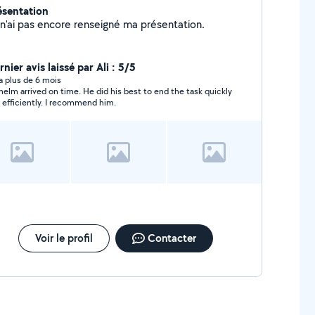
ésentation
Je n'ai pas encore renseigné ma présentation.
nier avis laissé par Ali : 5/5
y a plus de 6 mois
helm arrived on time. He did his best to end the task quickly
 efficiently. I recommend him.
Voir le profil
Contacter