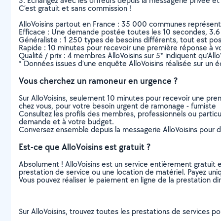
3. Echangez avec les offreurs depuis la messagerie privée et 
C’est gratuit et sans commission !
AlloVoisins partout en France : 35 000 communes représentées 
Efficace : Une demande postée toutes les 10 secondes, 3.6
Généraliste : 1 250 types de besoins différents, tout est poss
Rapide : 10 minutes pour recevoir une première réponse à 
Qualité / prix : 4 membres AlloVoisins sur 5* indiquent qu’All
* Données issues d’une enquête AlloVoisins réalisée sur un é
Vous cherchez un ramoneur en urgence ?
Sur AlloVoisins, seulement 10 minutes pour recevoir une p
chez vous, pour votre besoin urgent de ramonage - fumiste
Consultez les profils des membres, professionnels ou particuli
demande et à votre budget.
Conversez ensemble depuis la messagerie AlloVoisins pour de
Est-ce que AlloVoisins est gratuit ?
Absolument ! AlloVoisins est un service entièrement gratuit 
prestation de service ou une location de matériel. Payez uniq
Vous pouvez réaliser le paiement en ligne de la prestation di
Sur AlloVoisins, trouvez toutes les prestations de services 