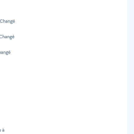
 Changé
 Changé
hangé
u à