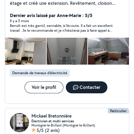
étage et créé une extension. Revêtement, cloison
placo, électricité, plomberie, j'ai l'équipement et le
savoir-faire. J'ai appris aussi, que le conseil est
Dernier avis laissé par Anne-Marie : 5/5
important. Rien n'est impossible, mais pas n'importe
Il y a 3 mois
Benoît est très gentil, serviable, à l'écoute. Il a fait un excellent
comment.
travail . Je le recommande et je n'hésiterai pas à faire appel à
ses services
Demande de travaux d’électricité
Voir le profil
Contacter
Particulier
Mickael Bretonnière
Électricien et multi services
Montigné-le-Brillant (Montigné-le-Brillant)
5/5
(2 avis)