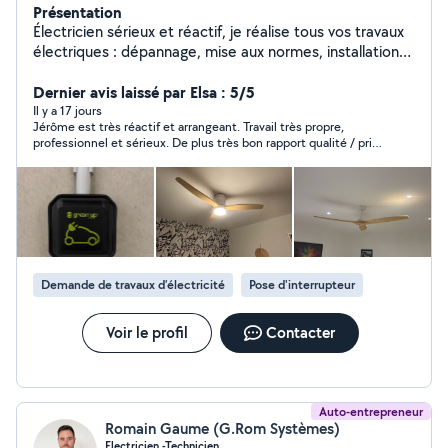
Présentation
Électricien sérieux et réactif, je réalise tous vos travaux
électriques : dépannage, mise aux normes, installation
de luminaires ou tableaux. Travail propre, rapide et
conforme aux règles de sécurité. Intervention sur Laval
Dernier avis laissé par Elsa : 5/5
et ses alentours
Il y a 17 jours
Jérôme est très réactif et arrangeant. Travail très propre,
professionnel et sérieux. De plus très bon rapport qualité / prix
! Merci
Demande de travaux d’électricité
Pose d'interrupteur
Voir le profil
Contacter
Auto-entrepreneur
Romain Gaume (G.Rom Systèmes)
Electricien -Technicien