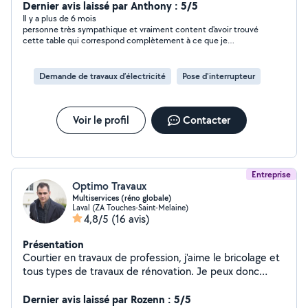
partir de 17h30 et le weekend
Dernier avis laissé par Anthony : 5/5
Il y a plus de 6 mois
personne très sympathique et vraiment content d'avoir trouvé
cette table qui correspond complètement à ce que je
cherchais. personne que je recommande vivement !!!
Demande de travaux d’électricité
Pose d'interrupteur
Voir le profil
Contacter
Entreprise
Optimo Travaux
Multiservices (réno globale)
Laval (ZA Touches-Saint-Melaine)
4,8/5
(16 avis)
Présentation
Courtier en travaux de profession, j'aime le bricolage et
tous types de travaux de rénovation. Je peux donc
répondre à une demande assez variée. J'ai déjà rénové
plusieurs appartements de A à Z et je sais être
Dernier avis laissé par Rozenn : 5/5