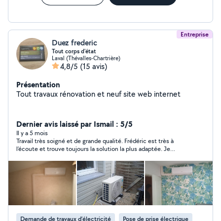
Entreprise
Duez frederic
Tout corps d'état
Laval (Thévalles-Chartrière)
4,8/5
(15 avis)
Présentation
Tout travaux rénovation et neuf site web internet
Dernier avis laissé par Ismail : 5/5
Il y a 5 mois
Travail très soigné et de grande qualité. Frédéric est très à
l’écoute et trouve toujours la solution la plus adaptée. Je
recommande les yeux fermés. Je ferai appel à lui sans hésiter
pour d’autres projets. Merci beaucoup Frédéric !
Demande de travaux d’électricité
Pose de prise électrique