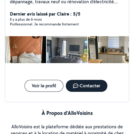
dépannage, travaux neuf ou rénovation d'électricité
générale pour les particuliers, les professionnels, les
magasins et les bureaux. Avec plus de 10 ans
Dernier avis laissé par Claire : 5/5
d'expérience dans le métier
Il y a plus de 6 mois
Professionnel. Je recommande fortement
Voir le profil
Contacter
À Propos d’AlloVoisins
AlloVoisins est la plateforme dédiée aux prestations de
services et à la location de matériel à proximité de chez