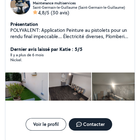
Maintenance multiservices
Saint-Germain-le-Guillaume (Saint-Germain-le-Guillaume)
4,8/5
(30 avis)
Présentation
POLYVALENT: Application Peinture au pistolets pour un
rendu final impeccable... Électricité diverses, Plomberie,
Petites menuiserie-serrurerie, Entretien espaces verts,
Nettoyage karsher haute pression, Quelques photos de
Dernier avis laissé par Katie : 5/5
mes réalisations sont disponibles... Pour toute autre
Il y a plus de 6 mois
Nickel.
demande n'hésitez pas à me contacter pour trouver
ensemble une solution adaptée à vos besoins... Je suis
sérieux et arrangeant, les tâches que j'entreprends je
les termines...
Voir le profil
Contacter