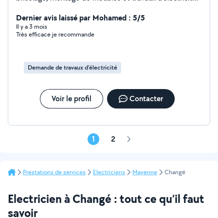
Sérieux, motivé et soigneux, je m'adapte à vos besoins
pour vous rendre service rapidement et efficacement.
Dernier avis laissé par Mohamed : 5/5
N'hésitez pas à me contacter !
Il y a 3 mois
Très efficace je recommande
Demande de travaux d’électricité
Voir le profil
Contacter
1
2
Page
suivante
Prestations de services
Electriciens
Mayenne
Changé
Electricien à Changé : tout ce qu’il faut
savoir