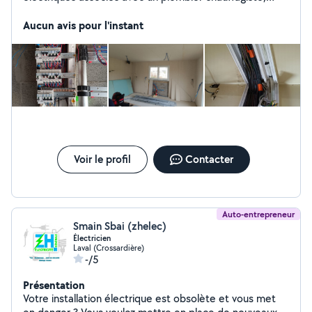
travail sérieux rigoureux. Je peux aussi faire d'autres
dépannage en petits travaux car je suis bricoleur
Aucun avis pour l'instant
Voir le profil
Contacter
Auto-entrepreneur
Smain Sbai (zhelec)
Électricien
Laval (Crossardière)
-/5
Présentation
Votre installation électrique est obsolète et vous met