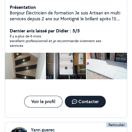
Présentation
Bonjour Électricien de formation Je suis Artisan en multi
services depuis 2 ans sur Montigné le brillant après 15
ans en tant que technicien de service généraux pour
une grande société ( électricité générale et haute
Dernier avis laissé par Didier : 5/5
tension, plomberie, placo, carrelage , peinture, montage
Il y a plus de 6 mois
excellent professionnel et je recommande vivement ses
de meubles...)
services
Voir le profil
Contacter
Particulier
Yann guerec