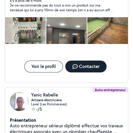
Il y a plus de 6 mois
Je ne recommande pas du tout a mis un produit sur ma
terrasse qui lui a pris 10mn de son temps (et n a eu aucun effet
)et devait revenir pour passer du Karcher mais n avait pas l
embout adapté .a pris 60e pour son produit et j ai annule la
prestation au Karcher où il demandait 60e de plus ..une
arnaque !!
Voir le profil
Contacter
Auto-entrepreneur
Yanic Rabelle
Artisans électriciens
Laval (Les Pommeraies)
-/5
Présentation
Auto entrepreneur sérieux diplômé effectue vos travaux
électriques associés avec un plombier chauffagiste,