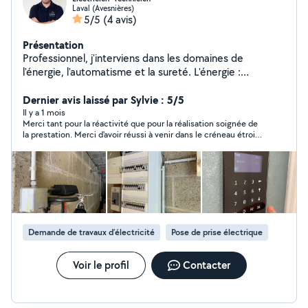
Laval (Avesnières)
5/5
(4 avis)
Présentation
Professionnel, j'interviens dans les domaines de
l'énergie, l'automatisme et la sureté. L'énergie :
électricité général, mise au norme, borne de recharge
voiture électrique. L'automatisme : Domotique, gestion
Dernier avis laissé par Sylvie : 5/5
des ouvrants, des éclairages et du chauffage de
Il y a 1 mois
Merci tant pour la réactivité que pour la réalisation soignée de
manière intelligente. Sureté : Alarme, vidéo-surveillance,
la prestation. Merci d'avoir réussi à venir dans le créneau étroit
contrôle d'accès Professionnel, je dispose de la
lié à mon déplacement spécifique.
Responsabilité Civile Pro et de la garantie Décennale
Demande de travaux d’électricité
Pose de prise électrique
Voir le profil
Contacter