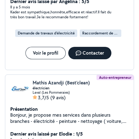
installation et intervention sur les armoires électriques,
Dernier avis laissé par Angélina : 5/5
travaux de peinture et montage de
Il y a 5 mois
Kader est sympathique,honnête,efficace et réactif.Il fait du
meubles.zerosixzero8975829
très bon travail.Je le recommande fortement!
Demande de travaux d’électricité
Raccordement de prise électrique
Voir le profil
Contacter
Auto-entrepreneur
Mathis Azandji (Best’clean)
électricien
Laval (Les Pommeraies)
3,7/5
(9 avis)
Présentation
Bonjour, je propose mes services dans plusieurs
branches - électricité - peinture - nettoyage ( voiture,
façade, toiture, fin de chantier ) - rénovation -
Dernier avis laissé par Elodie : 1/5
manutention - déménagement