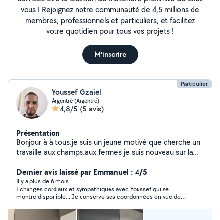
vous ! Rejoignez notre communauté de 4,5 millions de
membres, professionnels et particuliers, et facilitez
votre quotidien pour tous vos projets !
M'inscrire
Particulier
Youssef Gzaiel
Argentré (Argentré)
4,8/5
(5 avis)
Présentation
Bonjour à à tous.je suis un jeune motivé que cherche un
travaille aux champs.aux fermes je suis nouveau sur la
région.merci cordialement. Je m'excuse si j'arrive pas à
vous rependre avec sms vous pouvez me cantacter sur
Dernier avis laissé par Emmanuel : 4/5
mon fcb youssef gzaiel
Il y a plus de 6 mois
Echanges cordiaux et sympathiques avec Youssef qui se
montre disponible... Je conserve ses coordonnées en vue de
prochains petits rravaux ....