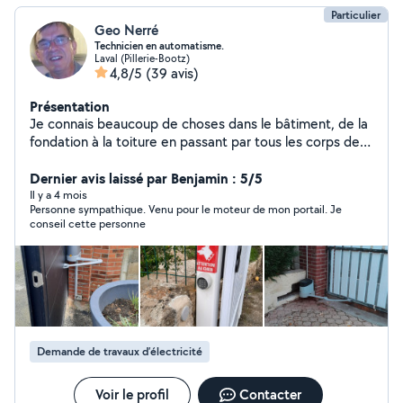
Particulier
Geo Nerré
Technicien en automatisme.
Laval (Pillerie-Bootz)
4,8/5
(39 avis)
Présentation
Je connais beaucoup de choses dans le bâtiment, de la
fondation à la toiture en passant par tous les corps de
métiers. Electronicien de métier (dépanneur tv et
électronique grand public ,un peu indus , 30 ans) puis
Dernier avis laissé par Benjamin : 5/5
technicien en automatisme d'ouverture 12 ans, portail ,
Il y a 4 mois
Personne sympathique. Venu pour le moteur de mon portail. Je
portes de garage, volets roulants , volets roulants de
conseil cette personne
velux ,stores bannes, menuiserie(portes ,fenêtres, baies
vitrées, vitrines) ,vitrage, serrurerie etc. Travailler le bois
est aussi une passion pour moi ,voir photo ci-contre,
pose d'automatisme, portails, interphonie, menuiseries
etc.
Demande de travaux d’électricité
Voir le profil
Contacter