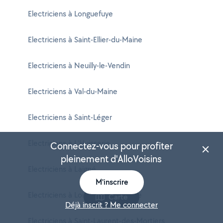
Electriciens à Longuefuye
Electriciens à Saint-Ellier-du-Maine
Electriciens à Neuilly-le-Vendin
Electriciens à Val-du-Maine
Electriciens à Saint-Léger
Electriciens à L'Huisserie
Connectez-vous pour profiter
pleinement d'AlloVoisins
Electriciens à Laigné
M'inscrire
Electriciens à Loigné-sur-Mayenne
Carte
Déjà inscrit ? Me connecter
Electriciens à Saint-Laurent-des-Mortiers