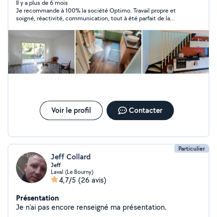
minutieux pour atteindre un résultat satisfaisant. De
Il y a plus de 6 mois
Je recommande à 100% la société Optimo. Travail propre et
nature souriant et accueillant, je peux vous apporter
soigné, réactivité, communication, tout à été parfait de la
mon aide sur tous les petits travaux d'aménagement, de
première prise de contact à la fin du service demandé.
sol, de peinture, d'entretien extérieur, etc. Mon objectif
est toujours de repartir d'un chantier avec un sourire
partagé avec mon client.
Voir le profil
Contacter
Particulier
Jeff Collard
Jeff
Laval (Le Bourny)
4,7/5
(26 avis)
Présentation
Je n'ai pas encore renseigné ma présentation.