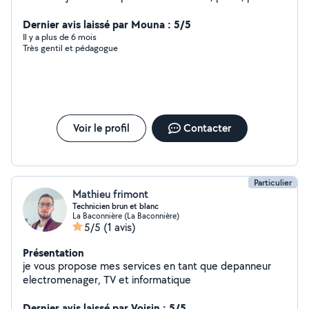
carrelage, montage de meubles, plomberie, espace vert
etc
Dernier avis laissé par Mouna : 5/5
Il y a plus de 6 mois
Très gentil et pédagogue
Voir le profil
Contacter
Particulier
Mathieu frimont
Technicien brun et blanc
La Baconnière (La Baconnière)
5/5
(1 avis)
Présentation
je vous propose mes services en tant que depanneur
electromenager, TV et informatique
Dernier avis laissé par Voisin : 5/5