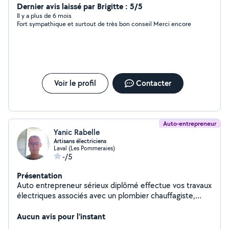
Dernier avis laissé par Brigitte : 5/5
Il y a plus de 6 mois
Fort sympathique et surtout de très bon conseil Merci encore
Voir le profil
Contacter
Auto-entrepreneur
Yanic Rabelle
Artisans électriciens
Laval (Les Pommeraies)
-/5
Présentation
Auto entrepreneur sérieux diplômé effectue vos travaux
électriques associés avec un plombier chauffagiste,
travail sérieux rigoureux. Je peux aussi faire d'autres
dépannage en petits travaux car je suis bricoleur
Aucun avis pour l'instant