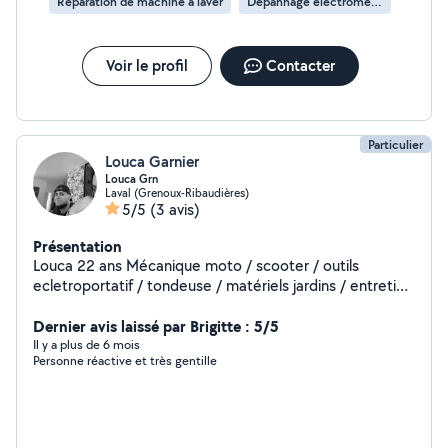
Réparation de machine à laver
Dépannage électroménager
Voir le profil
Contacter
Particulier
Louca Garnier
Louca Grn
Laval (Grenoux-Ribaudières)
5/5
(3 avis)
Présentation
Louca 22 ans Mécanique moto / scooter / outils
ecletroportatif / tondeuse / matériels jardins / entretien
automobile /
Dernier avis laissé par Brigitte : 5/5
Il y a plus de 6 mois
Personne réactive et très gentille