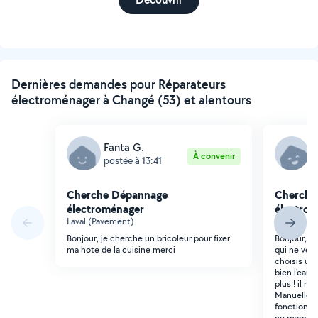
Dernières demandes pour Réparateurs
électroménager à Changé (53) et alentours
Fanta G.
P
À convenir
postée à 13:41
p
Cherche Dépannage
Cherche
électroménager
électro
Laval (Pavement)
Laval (Cent
Bonjour, je cherche un bricoleur pour fixer
Bonjour, j'
ma hote de la cuisine merci
qui ne veut
choisis un
bien l'eau e
plus ! il n
Manuelleme
fonctionna
ne marche.