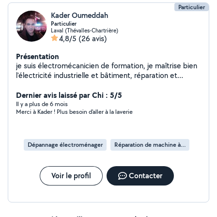
Particulier
Kader Oumeddah
Particulier
Laval (Thévalles-Chartrière)
4,8/5
(26 avis)
Présentation
je suis électromécanicien de formation, je maîtrise bien
l'électricité industrielle et bâtiment, réparation et
installation des équipements électroménager,
installation et intervention sur les armoires électriques,
Dernier avis laissé par Chi : 5/5
travaux de peinture et montage de
Il y a plus de 6 mois
Merci à Kader ! Plus besoin d'aller à la laverie
meubles.zerosixzero8975829
Dépannage électroménager
Réparation de machine à laver
Voir le profil
Contacter