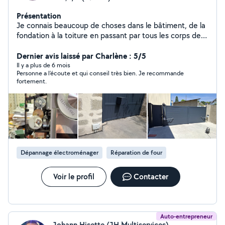
Présentation
Je connais beaucoup de choses dans le bâtiment, de la
fondation à la toiture en passant par tous les corps de
métiers. Electronicien de métier (dépanneur tv et
électronique grand public ,un peu indus , 30 ans) puis
Dernier avis laissé par Charlène : 5/5
technicien en automatisme d'ouverture 12 ans, portail ,
Il y a plus de 6 mois
Personne a l’écoute et qui conseil très bien. Je recommande
portes de garage, volets roulants , volets roulants de
fortement.
velux ,stores bannes, menuiserie(portes ,fenêtres, baies
vitrées, vitrines) ,vitrage, serrurerie etc. Travailler le bois
est aussi une passion pour moi ,voir photo ci-contre,
pose d'automatisme, portails, interphonie, menuiseries
etc.
Dépannage électroménager
Réparation de four
Voir le profil
Contacter
Auto-entrepreneur
Johann Hisette (JH Multiservices)