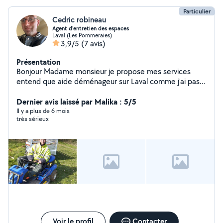
Particulier
Cedric robineau
Agent d’entretien des espaces
Laval (Les Pommeraies)
3,9/5
(7 avis)
Présentation
Bonjour Madame monsieur je propose mes services
entend que aide déménageur sur Laval comme j'ai pas
le permis J'ai travaillé 8 ans dans ce métier pour
demeco
Dernier avis laissé par Malika : 5/5
Il y a plus de 6 mois
très sérieux
Voir le profil
Contacter