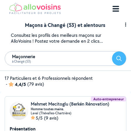
Maçons à Changé (53) et alentours
Consultez les profils des meilleurs maçons sur
AlloVoisins ! Postez votre demande en 2 clics...
Maçonnerie
Reche
à Changé (53)
17 Particuliers et 6 Professionnels répondent
-
4,4/5
(79 avis)
Auto-entrepreneur
Mehmet Mecitoglu (Berkén Rénovation)
Homme toutes mains.
Laval (Thévalles-Chartrière)
5/5
(9 avis)
Présentation