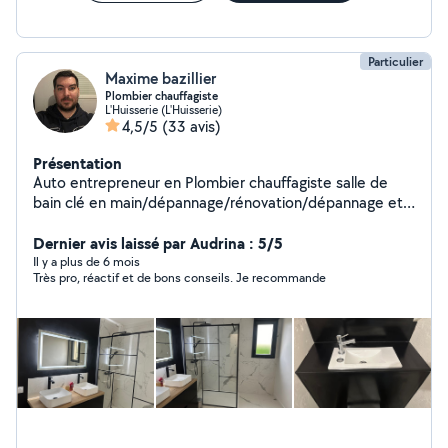
situation. Grâce à notre sens du service, notre sérieux
et notre capacité d'adaptation, nous avons pour objectif
de devenir un partenaire.
Particulier
Maxime bazillier
Plombier chauffagiste
L'Huisserie (L'Huisserie)
4,5/5
(33 avis)
Présentation
Auto entrepreneur en Plombier chauffagiste salle de
bain clé en main/dépannage/rénovation/dépannage et
entretien chaudière
Dernier avis laissé par Audrina : 5/5
Il y a plus de 6 mois
Très pro, réactif et de bons conseils. Je recommande