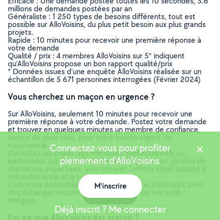
Efficace : Une demande postée toutes les 10 secondes, 3.6
millions de demandes postées par an
Généraliste : 1 250 types de besoins différents, tout est
possible sur AlloVoisins, du plus petit besoin aux plus grands
projets.
Rapide : 10 minutes pour recevoir une première réponse à
votre demande
Qualité / prix : 4 membres AlloVoisins sur 5* indiquent
qu’AlloVoisins propose un bon rapport qualité/prix
* Données issues d’une enquête AlloVoisins réalisée sur un
échantillon de 5 671 personnes interrogées (Février 2024)
Vous cherchez un maçon en urgence ?
Sur AlloVoisins, seulement 10 minutes pour recevoir une
première réponse à votre demande. Postez votre demande
et trouvez en quelques minutes un membre de confiance,
autour de chez vous, pour votre besoin urgent de
maçonnerie
Connectez-vous pour profiter
Consultez les profils des membres, professionnels ou
pleinement d'AlloVoisins
particuliers, qui vous ont contacté. Présentation, photos de
réalisation, expertises, avis : trouvez l'offreur idéal, adapté à
votre demande et à votre budget.
Conversez ensemble depuis la messagerie AlloVoisins pour
M'inscrire
des échanges sécurisés et efficaces grâce aux outils
Carte
intégrés.
Déjà inscrit ? Me connecter
Est-ce que AlloVoisins est gratuit ?