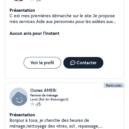
Présentation
C est mes premières démarche sur le site Je propose
mes services Aide aux personnes pour les aidées aux
ménages méticuleuse et soignée dans mes tâches. Pour
tout renseignement je reste à disposition cordialement.
Aucun avis pour l'instant
Voir le profil
Contacter
Particulier
Ounes AMERi
Femme de ménage
Laval (Bel-Air-Beauregard)
-/5
Présentation
Bonjour à tous, je cherche des heures de
ménage,nettoyage des vitres, sol , repassage,