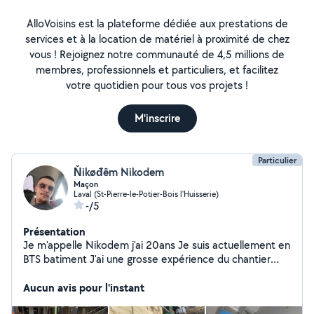
AlloVoisins est la plateforme dédiée aux prestations de
services et à la location de matériel à proximité de chez
vous ! Rejoignez notre communauté de 4,5 millions de
membres, professionnels et particuliers, et facilitez
votre quotidien pour tous vos projets !
M'inscrire
Particulier
Ňikøđêm Nikodem
Maçon
Laval (St-Pierre-le-Potier-Bois l'Huisserie)
-/5
Présentation
Je m'appelle Nikodem j'ai 20ans Je suis actuellement en
BTS batiment J'ai une grosse expérience du chantier
ayant fait un cap et un BP maçon. Je suis polyvalent.
Aucun avis pour l'instant