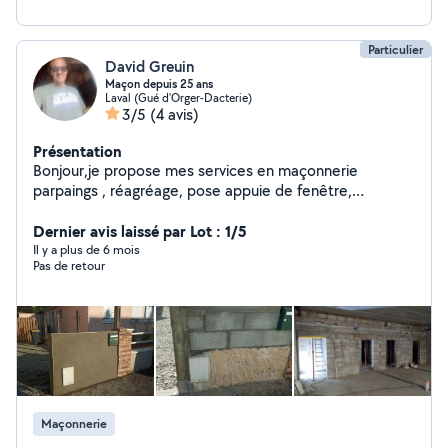
Particulier
David Greuin
Maçon depuis 25 ans
Laval (Gué d'Orger-Dacterie)
3/5
(4 avis)
Présentation
Bonjour,je propose mes services en maçonnerie
parpaings , réagréage, pose appuie de fenêtre,
ouverture,et autres, j'ai véhicule de société donc
équipés en outillages. Cordialement.
Dernier avis laissé par Lot : 1/5
Il y a plus de 6 mois
Pas de retour
Maçonnerie