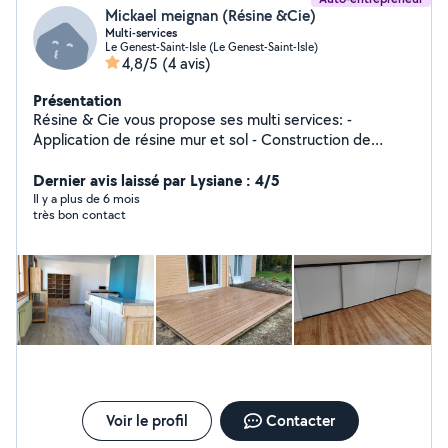
Mickael meignan (Résine &Cie)
Multi-services
Le Genest-Saint-Isle (Le Genest-Saint-Isle)
4,8/5
(4 avis)
Présentation
Résine & Cie vous propose ses multi services: -
Application de résine mur et sol - Construction de
carport, terrasse, chalet, ect.... - Pose de parquet,
lambris, bardage, ect... - Pose de clôtures souples ou
Dernier avis laissé par Lysiane : 4/5
rigides - Pose de clôture bois - Montage de meuble -
Il y a plus de 6 mois
très bon contact
Aménagement intérieur et extérieur et toutes sortes de
petits bricolages
Voir le profil
Contacter