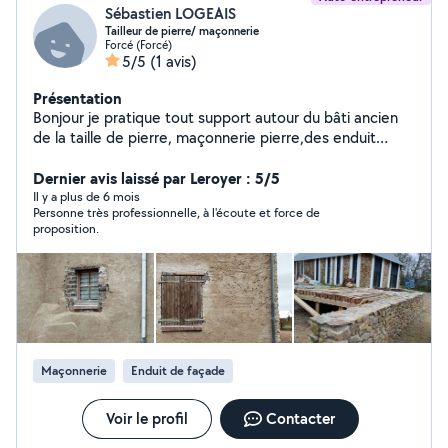
Sébastien LOGEAIS
Tailleur de pierre/ maçonnerie
Forcé (Forcé)
5/5
(1 avis)
Présentation
Bonjour je pratique tout support autour du bâti ancien
de la taille de pierre, maçonnerie pierre,des enduit
naturel,et ISO chanvre, avec aussi de l expériences
autour des espaces naturels. Taille de fruitiers, pose de
Dernier avis laissé par Leroyer : 5/5
clôture Petit entretien des espaces verts ,taille des
Il y a plus de 6 mois
Personne très professionnelle, à l'écoute et force de
haies,tonte et désherbage.
proposition.
Maçonnerie
Enduit de façade
Voir le profil
Contacter