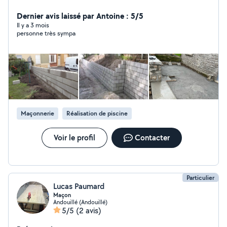
Dernier avis laissé par Antoine : 5/5
Il y a 3 mois
personne très sympa
Maçonnerie
Réalisation de piscine
Voir le profil
Contacter
Particulier
Lucas Paumard
Maçon
Andouillé (Andouillé)
5/5
(2 avis)