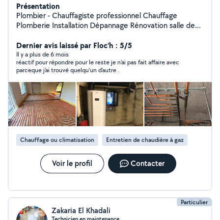
Présentation
Plombier - Chauffagiste professionnel Chauffage
Plomberie Installation Dépannage Rénovation salle de
bain Carrelage Rénovation appartement et maison clé
en main
Dernier avis laissé par Floc'h : 5/5
Il y a plus de 6 mois
réactif pour répondre pour le reste je n'ai pas fait affaire avec
parceque j'ai trouvé quelqu'un d'autre .
Chauffage ou climatisation
Entretien de chaudière à gaz
Voir le profil
Contacter
Particulier
Zakaria El Khadali
Technicien en maintenance