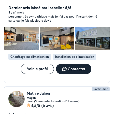
l'habitat. Qu'il s'agisse de travaux d'amélioration
énergétique comme le changement de vos menuiseries
Dernier avis laissé par Isabelle : 5/5
(intérieures et extérieures), l'isolation ou le changement
Il y a 1 mois
personne très sympathique mais je n'ai pas pour l'instant donné
de votre chauffage grâce à l'aérothermie (Pompe à
suite car je fais plusieurs devis
chaleur), d'agrandissement et d'aménagement de
combles ou même de confort (Climatisation réversible
(chaud et froid), réfection de salle de bain, sols et
murs...), l'entreprise MAR'ENOVE+ peut se charger de
tout ou d'une partie de vos travaux directement via nos
équipes de poseurs certifiés. N'hésitez pas à passer
directement nous voir pour vous faire découvrir notre
Chauffage ou climatisation
Installation de climatisation
showroom et nos partenaires !
Voir le profil
Contacter
Particulier
Mathie Julien
Maçon
Laval (St-Pierre-le-Potier-Bois l'Huisserie)
4,5/5
(6 avis)