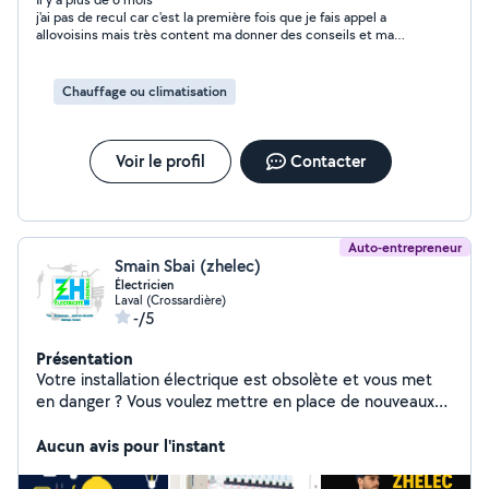
j'ai pas de recul car c'est la première fois que je fais appel a
allovoisins mais très content ma donner des conseils et ma
même proposer de revenir si on a un soucis pour poser la pièce
Chauffage ou climatisation
Voir le profil
Contacter
Auto-entrepreneur
Smain Sbai (zhelec)
Électricien
Laval (Crossardière)
-/5
Présentation
Votre installation électrique est obsolète et vous met
en danger ? Vous voulez mettre en place de nouveaux
luminaires, des prises, des interrupteurs pour un meilleur
confort ? Vous rénovez votre cuisine et vous devez avoir
Aucun avis pour l'instant
une installation sécurisée ? Vous venez d'acheter ou
vendez un bien immobilier et vous souhaitez mettre aux