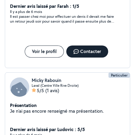
Dernier avis laissé par Farah : 1/5
Il y a plus de 6 mois
Il est passer chez moi pour effectuer un devis il devait me faire
un retour jeudi soir pour savoir quand il passe ensuite plus de
nouvelle je déconseille pas sérieux la moindre des choses c’est
de prévenir qu’on ne pourra pas venir au lieu d’ignorer les appels
et les sms
Voir le profil
Contacter
Particulier
Micky Rabouin
Laval (Centre Ville Rive Droite)
5/5
(1 avis)
Présentation
Je n'ai pas encore renseigné ma présentation.
Dernier avis laissé par Ludovic : 5/5
Il y a plus de 6 mois