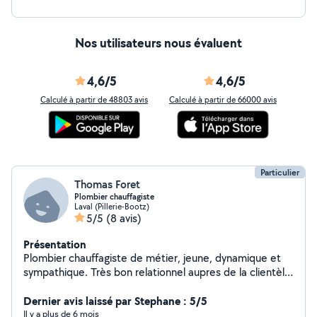
Nos utilisateurs nous évaluent
4,6/5
4,6/5
Calculé à partir de 48803 avis
Calculé à partir de 66000 avis
Particulier
Thomas Foret
Plombier chauffagiste
Laval (Pillerie-Bootz)
5/5
(8 avis)
Présentation
Plombier chauffagiste de métier, jeune, dynamique et
sympathique. Très bon relationnel aupres de la clientèle.
Si je peux aider en arrondissant les fins de mois, je suis à
vous.
Dernier avis laissé par Stephane : 5/5
Il y a plus de 6 mois