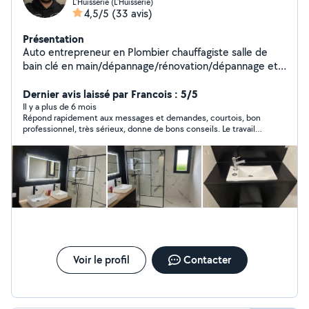
L'Huisserie (L'Huisserie)
4,5/5
(33 avis)
Présentation
Auto entrepreneur en Plombier chauffagiste salle de
bain clé en main/dépannage/rénovation/dépannage et
entretien chaudière
Dernier avis laissé par Francois : 5/5
Il y a plus de 6 mois
Répond rapidement aux messages et demandes, courtois, bon
professionnel, très sérieux, donne de bons conseils. Le travail
est bien fait (pose aérateurs dans la cuisine à travers mur en
pierre et salle de bain). À conseiller
Voir le profil
Contacter