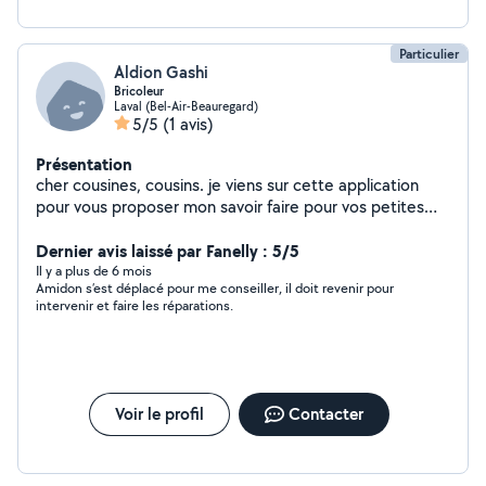
Particulier
Aldion Gashi
Bricoleur
Laval (Bel-Air-Beauregard)
5/5
(1 avis)
Présentation
cher cousines, cousins. je viens sur cette application
pour vous proposer mon savoir faire pour vos petites
bricole (montage meuble, peinture, tapisserie,
gardiennage, déménagement). cordialement. Aldion.
Dernier avis laissé par Fanelly : 5/5
Il y a plus de 6 mois
Amidon s’est déplacé pour me conseiller, il doit revenir pour
intervenir et faire les réparations.
Voir le profil
Contacter