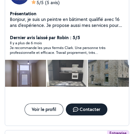
5/5
(5 avis)
Présentation
Bonjour, je suis un peintre en bâtiment qualifié avec 16
ans d'expérience. Je propose aussi mes services pour
tout type de bricolage (pose sol, montage meuble,
jardinage et autre) Je suis polyvalent.
Dernier avis laissé par Robin : 5/5
Il y a plus de 6 mois
Je recommande les yeux fermés Clark. Une personne très
professionnelle et efficace. Travail proprement, très
sympathique. Un excellent rapport qualité prix. Je lui ai confié
de la peinture et de la tapisserie, le résultat est parfait.
N’hésitez pas à le contacter et vous ne serez pas déçus.
Voir le profil
Contacter
Entreprise