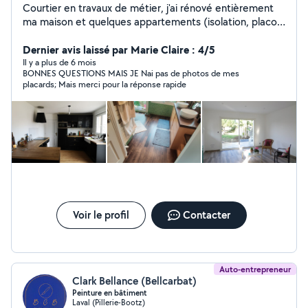
Courtier en travaux de métier, j'ai rénové entièrement
ma maison et quelques appartements (isolation, placo,
plomberie, électricité, peinture, parquet, carrelage, salle
de bain, cuisine, etc.). J'aime les travaux quels qu'ils
Dernier avis laissé par Marie Claire : 4/5
soient et je suis ravi de proposer mes services et de
Il y a plus de 6 mois
BONNES QUESTIONS MAIS JE Nai pas de photos de mes
réaliser ce qui est désiré comme si c'était pour moi. Au
placards; Mais merci pour la réponse rapide
plaisir de vous rencontrer.
Voir le profil
Contacter
Auto-entrepreneur
Clark Bellance (Bellcarbat)
Peinture en bâtiment
Laval (Pillerie-Bootz)