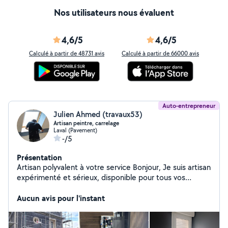
Nos utilisateurs nous évaluent
4,6/5
4,6/5
Calculé à partir de 48731 avis
Calculé à partir de 66000 avis
Auto-entrepreneur
Julien Ahmed (travaux53)
Artisan peintre, carrelage
Laval (Pavement)
-/5
Présentation
Artisan polyvalent à votre service Bonjour, Je suis artisan
expérimenté et sérieux, disponible pour tous vos
travaux : Peinture intérieure et extérieure Pose de
plaques de plâtre (placo) et bandes Carrelage et
Aucun avis pour l'instant
faïence Revêtements de sols (parquet, lino, stratifié,
etc.) Rénovation et ravalement de façade Travail