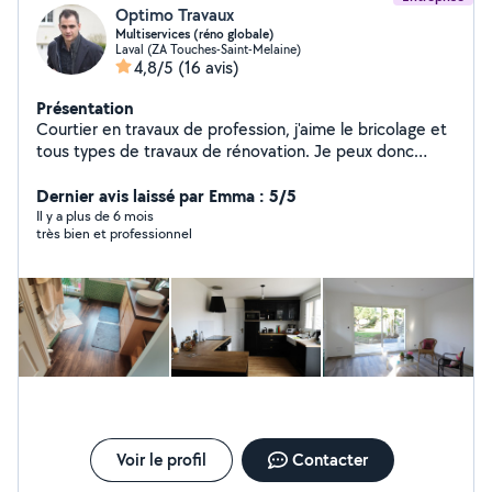
Optimo Travaux
Multiservices (réno globale)
Laval (ZA Touches-Saint-Melaine)
4,8/5
(16 avis)
Présentation
Courtier en travaux de profession, j'aime le bricolage et
tous types de travaux de rénovation. Je peux donc
répondre à une demande assez variée. J'ai déjà rénové
plusieurs appartements de A à Z et je sais être
Dernier avis laissé par Emma : 5/5
minutieux pour atteindre un résultat satisfaisant. De
Il y a plus de 6 mois
très bien et professionnel
nature souriant et accueillant, je peux vous apporter
mon aide sur tous les petits travaux d'aménagement, de
sol, de peinture, d'entretien extérieur, etc. Mon objectif
est toujours de repartir d'un chantier avec un sourire
partagé avec mon client.
Voir le profil
Contacter