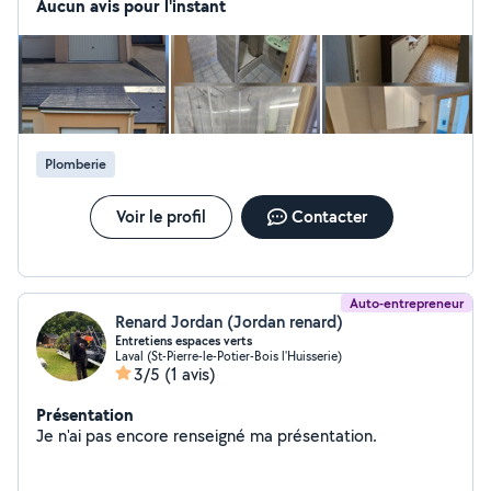
aménagements et finitions. Sérieux, soigné et à
Aucun avis pour l'instant
l'écoute, je vous propose un devis gratuit et une
intervention rapide selon vos besoins. www .
leroidestravaux . com
Plomberie
Voir le profil
Contacter
Auto-entrepreneur
Renard Jordan (Jordan renard)
Entretiens espaces verts
Laval (St-Pierre-le-Potier-Bois l'Huisserie)
3/5
(1 avis)
Présentation
Je n'ai pas encore renseigné ma présentation.