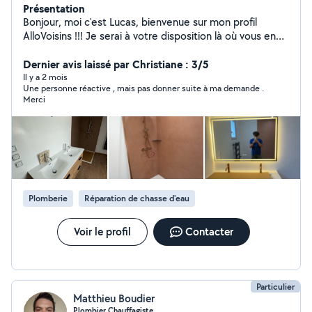
Présentation
Bonjour, moi c'est Lucas, bienvenue sur mon profil
AlloVoisins !!! Je serai à votre disposition là où vous en
avez besoin et où je pourrai vous être utile ! Je suis très
aimable , respecteux et sérieux dans mon travail sa me
Dernier avis laissé par Christiane : 3/5
tient très à cœur que le travail soit bien fait et qui
Il y a 2 mois
Une personne réactive , mais pas donner suite à ma demande .
surtout plaisent au clients au détails prêt Si je me lance
Merci
dans quelque chose c'est pour allez jusqu'au bout sans
prise de tête Merci de votre confiance ! Cordialement
Certifié plombier Certifié chauffagiste
Plomberie
Réparation de chasse d'eau
Voir le profil
Contacter
Particulier
Matthieu Boudier
Plombier Chauffagiste