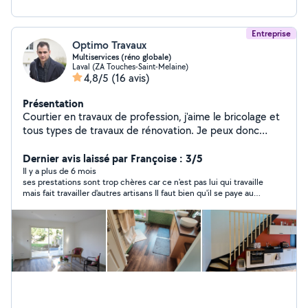
Entreprise
Optimo Travaux
Multiservices (réno globale)
Laval (ZA Touches-Saint-Melaine)
4,8/5
(16 avis)
Présentation
Courtier en travaux de profession, j'aime le bricolage et
tous types de travaux de rénovation. Je peux donc
répondre à une demande assez variée. J'ai déjà rénové
plusieurs appartements de A à Z et je sais être
Dernier avis laissé par Françoise : 3/5
minutieux pour atteindre un résultat satisfaisant. De
Il y a plus de 6 mois
ses prestations sont trop chères car ce n'est pas lui qui travaille
nature souriant et accueillant, je peux vous apporter
mais fait travailler d'autres artisans Il faut bien qu'il se paye au
mon aide sur tous les petits travaux d'aménagement, de
passage. Ce n'est pas cet esprit là que j'attends d'allovoisins.
sol, de peinture, d'entretien extérieur, etc. Mon objectif
est toujours de repartir d'un chantier avec un sourire
partagé avec mon client.