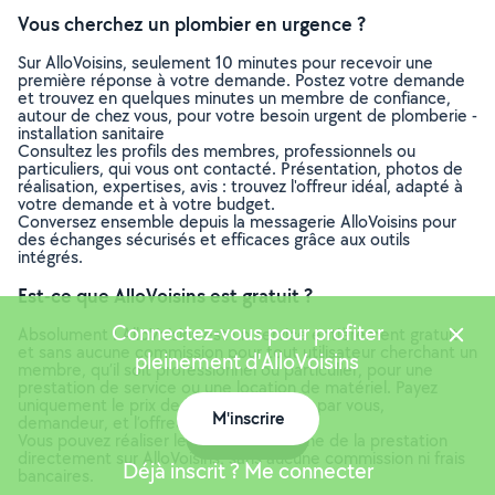
Vous cherchez un plombier en urgence ?
Sur AlloVoisins, seulement 10 minutes pour recevoir une
première réponse à votre demande. Postez votre demande
et trouvez en quelques minutes un membre de confiance,
autour de chez vous, pour votre besoin urgent de plomberie -
installation sanitaire
Consultez les profils des membres, professionnels ou
particuliers, qui vous ont contacté. Présentation, photos de
réalisation, expertises, avis : trouvez l'offreur idéal, adapté à
votre demande et à votre budget.
Conversez ensemble depuis la messagerie AlloVoisins pour
des échanges sécurisés et efficaces grâce aux outils
intégrés.
Est-ce que AlloVoisins est gratuit ?
Connectez-vous pour profiter
Absolument ! AlloVoisins est un service entièrement gratuit
et sans aucune commission pour tout utilisateur cherchant un
pleinement d'AlloVoisins
membre, qu’il soit professionnel ou particulier, pour une
prestation de service ou une location de matériel. Payez
uniquement le prix de la prestation, fixé par vous,
M'inscrire
demandeur, et l’offreur.
Carte
Vous pouvez réaliser le paiement en ligne de la prestation
directement sur AlloVoisins, sans aucune commission ni frais
Déjà inscrit ? Me connecter
bancaires.