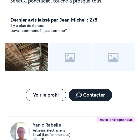
Sérieux, ponctuelle, touche à presque tous.
Dernier avis laissé par Jean Michel : 2/5
Il y a plus de 6 mois
travail commencé , pas terminé?
Voir le profil
Contacter
Auto-entrepreneur
Yanic Rabelle
Artisans électriciens
Laval (Les Pommeraies)
-/5