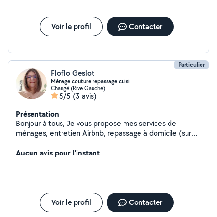
Voir le profil
Contacter
Particulier
Floflo Geslot
Ménage couture repassage cuisi
Changé (Rive Gauche)
5/5
(3 avis)
Présentation
Bonjour à tous, Je vous propose mes services de
ménages, entretien Airbnb, repassage à domicile (sur
Laval) et également a mon domicile et coutures et de
compagnie pour personnes âgées ou handicapées
Aucun avis pour l'instant
(étudie toutes propositions également). N'hésitez pas à
me contacter. Bonne journée
Voir le profil
Contacter