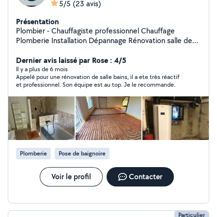
5/5
(23 avis)
Présentation
Plombier - Chauffagiste professionnel Chauffage
Plomberie Installation Dépannage Rénovation salle de
bain Carrelage Rénovation appartement et maison clé
en main
Dernier avis laissé par Rose : 4/5
Il y a plus de 6 mois
Appelé pour une rénovation de salle bains, il a ete très réactif
et professionnel. Son équipe est au top. Je le recommande.
Plomberie
Pose de baignoire
Voir le profil
Contacter
Particulier