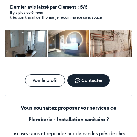
Si je peux aider en arrondissant les fins de mois, je suis à
vous.
Dernier avis laissé par Clement : 5/5
Il y a plus de 6 mois
très bon travail de Thomas je recommande sans soucis
Voir le profil
Contacter
Vous souhaitez proposer vos services de
Plomberie - Installation sanitaire ?
Inscrivez-vous et répondez aux demandes près de chez