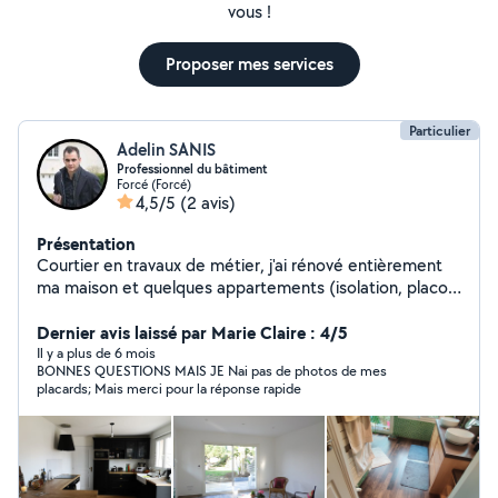
vous !
Proposer mes services
Particulier
Adelin SANIS
Professionnel du bâtiment
Forcé (Forcé)
4,5/5
(2 avis)
Présentation
Courtier en travaux de métier, j'ai rénové entièrement
ma maison et quelques appartements (isolation, placo,
plomberie, électricité, peinture, parquet, carrelage, salle
de bain, cuisine, etc.). J'aime les travaux quels qu'ils
Dernier avis laissé par Marie Claire : 4/5
soient et je suis ravi de proposer mes services et de
Il y a plus de 6 mois
BONNES QUESTIONS MAIS JE Nai pas de photos de mes
réaliser ce qui est désiré comme si c'était pour moi. Au
placards; Mais merci pour la réponse rapide
plaisir de vous rencontrer.