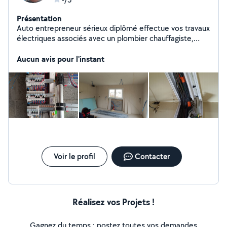
Présentation
Auto entrepreneur sérieux diplômé effectue vos travaux
électriques associés avec un plombier chauffagiste,
travail sérieux rigoureux. Je peux aussi faire d'autres
dépannage en petits travaux car je suis bricoleur
Aucun avis pour l'instant
Voir le profil
Contacter
Réalisez vos Projets !
Gagnez du temps : postez toutes vos demandes