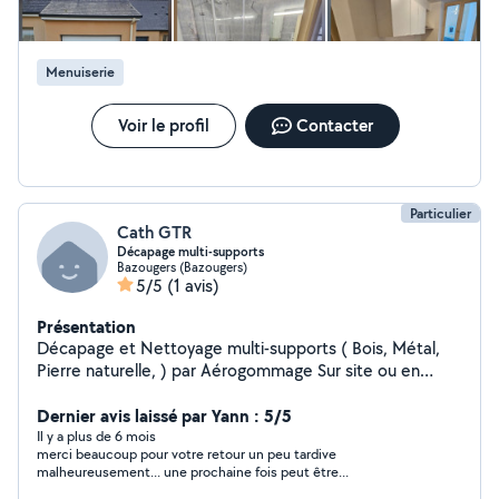
Menuiserie
Voir le profil
Contacter
Particulier
Cath GTR
Décapage multi-supports
Bazougers (Bazougers)
5/5
(1 avis)
Présentation
Décapage et Nettoyage multi-supports ( Bois, Métal,
Pierre naturelle, ) par Aérogommage Sur site ou en
atelier selon la demande Intervention sur un périmètre
de 50 km
Dernier avis laissé par Yann : 5/5
Il y a plus de 6 mois
merci beaucoup pour votre retour un peu tardive
malheureusement... une prochaine fois peut être...