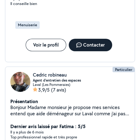
Il conseille bien
Menuiserie
Voir le profil
Contacter
Particulier
Cedric robineau
Agent d’entretien des espaces
Laval (Les Pommeraies)
3,9/5
(7 avis)
Présentation
Bonjour Madame monsieur je propose mes services
entend que aide déménageur sur Laval comme j'ai pas
le permis J'ai travaillé 8 ans dans ce métier pour
demeco
Dernier avis laissé par Fatima : 5/5
Il y a plus de 6 mois
Top professionnel rapide et très propre