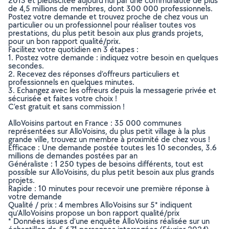
2013 et plébiscitée aujourd’hui par une communauté de plus
de 4,5 millions de membres, dont 300 000 professionnels.
Postez votre demande et trouvez proche de chez vous un
particulier ou un professionnel pour réaliser toutes vos
prestations, du plus petit besoin aux plus grands projets,
pour un bon rapport qualité/prix.
Facilitez votre quotidien en 3 étapes :
1. Postez votre demande : indiquez votre besoin en quelques
secondes.
2. Recevez des réponses d’offreurs particuliers et
professionnels en quelques minutes.
3. Echangez avec les offreurs depuis la messagerie privée et
sécurisée et faites votre choix !
C’est gratuit et sans commission !
AlloVoisins partout en France : 35 000 communes
représentées sur AlloVoisins, du plus petit village à la plus
grande ville, trouvez un membre à proximité de chez vous !
Efficace : Une demande postée toutes les 10 secondes, 3.6
millions de demandes postées par an
Généraliste : 1 250 types de besoins différents, tout est
possible sur AlloVoisins, du plus petit besoin aux plus grands
projets.
Rapide : 10 minutes pour recevoir une première réponse à
votre demande
Qualité / prix : 4 membres AlloVoisins sur 5* indiquent
qu’AlloVoisins propose un bon rapport qualité/prix
* Données issues d’une enquête AlloVoisins réalisée sur un