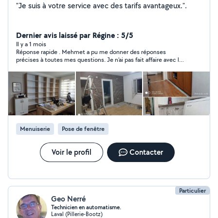
"Je suis à votre service avec des tarifs avantageux.".
Dernier avis laissé par Régine : 5/5
Il y a 1 mois
Réponse rapide . Mehmet a pu me donner des réponses
précises à toutes mes questions. Je n’ai pas fait affaire avec lui
parce que la fenêtre à changer doit être fabriquée sur mesure,
malheureusement Leroy Merlin ne peut pas la fabriquer car les
cotes sont trop petites par rapport à leur limite de fabrication
sur mesure.
Menuiserie
Pose de fenêtre
Voir le profil
Contacter
Particulier
Geo Nerré
Technicien en automatisme.
Laval (Pillerie-Bootz)