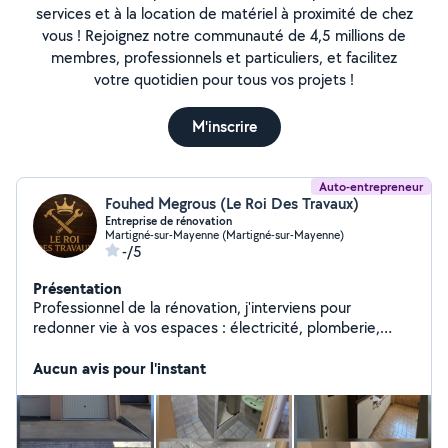
services et à la location de matériel à proximité de chez
vous ! Rejoignez notre communauté de 4,5 millions de
membres, professionnels et particuliers, et facilitez
votre quotidien pour tous vos projets !
M'inscrire
Auto-entrepreneur
Fouhed Megrous (Le Roi Des Travaux)
Entreprise de rénovation
Martigné-sur-Mayenne (Martigné-sur-Mayenne)
-/5
Présentation
Professionnel de la rénovation, j'interviens pour
redonner vie à vos espaces : électricité, plomberie,
renovation de cuisine et salle d'eau, peinture, sols,
aménagements et finitions. Sérieux, soigné et à
Aucun avis pour l'instant
l'écoute, je vous propose un devis gratuit et une
intervention rapide selon vos besoins. www .
leroidestravaux . com