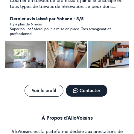
Courtier en travaux de profession, j'aime le bricolage et
tous types de travaux de rénovation. Je peux donc
répondre à une demande assez variée. J'ai déjà rénové
plusieurs appartements de A à Z et je sais être
Dernier avis laissé par Yohann : 5/5
minutieux pour atteindre un résultat satisfaisant. De
Il y a plus de 6 mois
Super boulot ! Merci pour la mise en place. Très arrangeant et
nature souriant et accueillant, je peux vous apporter
professionnel.
mon aide sur tous les petits travaux d'aménagement, de
sol, de peinture, d'entretien extérieur, etc. Mon objectif
est toujours de repartir d'un chantier avec un sourire
partagé avec mon client.
Voir le profil
Contacter
À Propos d’AlloVoisins
AlloVoisins est la plateforme dédiée aux prestations de