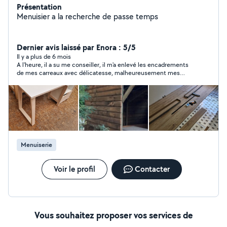
Présentation
Menuisier a la recherche de passe temps
Dernier avis laissé par Enora : 5/5
Il y a plus de 6 mois
A l'heure, il a su me conseiller, il m'a enlevé les encadrements
de mes carreaux avec délicatesse, malheureusement mes
nouveaux carreaux n'étaient pas de la bonne taille donc il n'a
pas pu les poser. je recommande tout de même car cela se
remarque qu'il connaît ce qu'il fait
Menuiserie
Voir le profil
Contacter
Vous souhaitez proposer vos services de