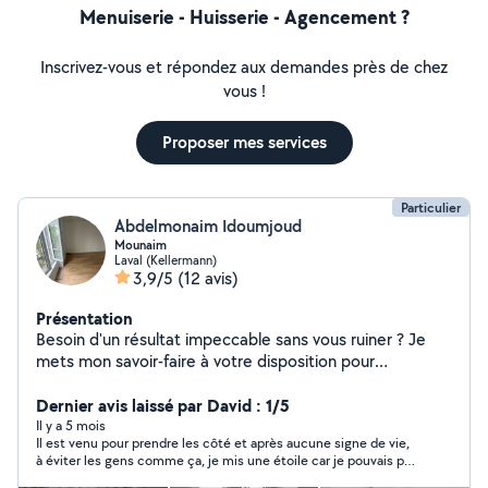
Menuiserie - Huisserie - Agencement ?
Inscrivez-vous et répondez aux demandes près de chez
vous !
Proposer mes services
Particulier
Abdelmonaim Idoumjoud
Mounaim
Laval (Kellermann)
3,9/5
(12 avis)
Présentation
Besoin d'un résultat impeccable sans vous ruiner ? Je
mets mon savoir-faire à votre disposition pour
transformer votre intérieur. Mon but est votre
satisfaction et un chantier propre. Travail de qualité
Dernier avis laissé par David : 1/5
garanti.
Il y a 5 mois
Il est venu pour prendre les côté et après aucune signe de vie,
à éviter les gens comme ça, je mis une étoile car je pouvais pas
passer