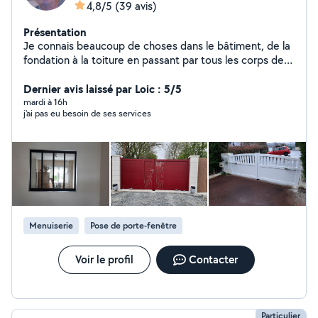
4,8/5
(39 avis)
Présentation
Je connais beaucoup de choses dans le bâtiment, de la
fondation à la toiture en passant par tous les corps de
métiers. Electronicien de métier (dépanneur tv et
électronique grand public ,un peu indus , 30 ans) puis
Dernier avis laissé par Loic : 5/5
technicien en automatisme d'ouverture 12 ans, portail ,
mardi à 16h
j'ai pas eu besoin de ses services
portes de garage, volets roulants , volets roulants de
velux ,stores bannes, menuiserie(portes ,fenêtres, baies
vitrées, vitrines) ,vitrage, serrurerie etc. Travailler le bois
est aussi une passion pour moi ,voir photo ci-contre,
pose d'automatisme, portails, interphonie, menuiseries
etc.
Menuiserie
Pose de porte-fenêtre
Voir le profil
Contacter
Particulier