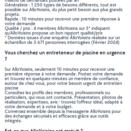
millions de demandes postées par an
Généraliste : 1 250 types de besoins différents, tout est
possible sur AlloVoisins, du plus petit besoin aux plus grands
projets.
Rapide : 10 minutes pour recevoir une première réponse à
votre demande
Qualité / prix : 4 membres AlloVoisins sur 5* indiquent
qu’AlloVoisins propose un bon rapport qualité/prix
* Données issues d’une enquête AlloVoisins réalisée sur un
échantillon de 5 671 personnes interrogées (Février 2024)
Vous cherchez un entreteneur de piscine en urgence
?
Sur AlloVoisins, seulement 10 minutes pour recevoir une
première réponse à votre demande. Postez votre demande
et trouvez en quelques minutes un membre de confiance,
autour de chez vous, pour votre besoin urgent de entretien
piscine
Consultez les profils des membres, professionnels ou
particuliers, qui vous ont contacté. Présentation, photos de
réalisation, expertises, avis : trouvez l'offreur idéal, adapté à
votre demande et à votre budget.
Conversez ensemble depuis la messagerie AlloVoisins pour
des échanges sécurisés et efficaces grâce aux outils
intégrés.
Est-ce que AlloVoisins est gratuit ?