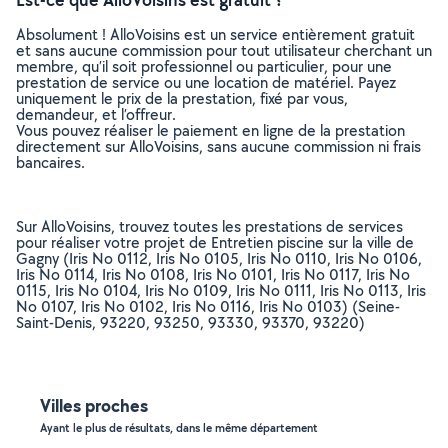
Absolument ! AlloVoisins est un service entièrement gratuit
et sans aucune commission pour tout utilisateur cherchant un
membre, qu’il soit professionnel ou particulier, pour une
prestation de service ou une location de matériel. Payez
uniquement le prix de la prestation, fixé par vous,
demandeur, et l’offreur.
Vous pouvez réaliser le paiement en ligne de la prestation
directement sur AlloVoisins, sans aucune commission ni frais
bancaires.
Sur AlloVoisins, trouvez toutes les prestations de services
pour réaliser votre projet de Entretien piscine sur la ville de
Gagny (Iris No 0112, Iris No 0105, Iris No 0110, Iris No 0106,
Iris No 0114, Iris No 0108, Iris No 0101, Iris No 0117, Iris No
0115, Iris No 0104, Iris No 0109, Iris No 0111, Iris No 0113, Iris
No 0107, Iris No 0102, Iris No 0116, Iris No 0103) (Seine-
Saint-Denis, 93220, 93250, 93330, 93370, 93220)
Villes proches
Ayant le plus de résultats, dans le même département