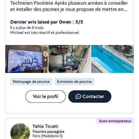
Technicien Pisciniste Après plusieurs années à conseiller
et installer des piscines je vous propose de mettre en
relation mes compétences et votre problèmes afin de
trouver ensemble une solution. Disponible attentif et
Dernier avis laissé par Gwen : 5/5
professionnel vous ne serez pas déçus ! À bientôt
Il y a plus de 6 mois
Mickael est très réactif et professionnel.
Nettoyage de piscine
Entretien de piscine
Voir le profil
Contacter
Auto-entrepreneur
Yahia Touati
Fleuriste paysagiste
Paris (Madeleine 5)