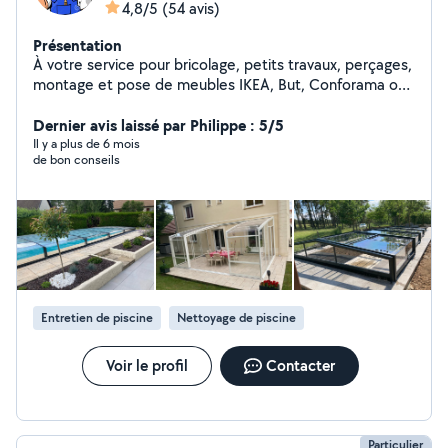
4,8/5
(54 avis)
Présentation
À votre service pour bricolage, petits travaux, perçages,
montage et pose de meubles IKEA, But, Conforama ou
autres (J'ai installé des centaines de meubles) Pose de
tringles à rideaux ou autres accessoires. Aides diverses
Dernier avis laissé par Philippe : 5/5
bricolages ou assistance travaux. Débarras. Jardinage,
Il y a plus de 6 mois
de bon conseils
entretien mise en service et hivernage piscine. Pose
abris piscine, tonnelles, pergolas, carports. Je dispose
de beaucoup d'outillages. Dispo sur Saône et Loire et
environs.
Entretien de piscine
Nettoyage de piscine
Voir le profil
Contacter
Particulier