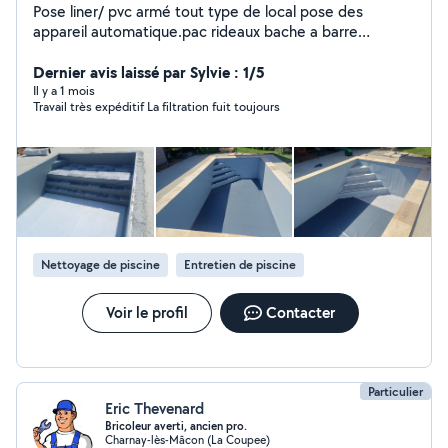
Pose liner/ pvc armé tout type de local pose des
appareil automatique.pac rideaux bache a barre
renovation piscine remise en route /hivernage
Dernier avis laissé par Sylvie : 1/5
Il y a 1 mois
Travail très expéditif La filtration fuit toujours
Nettoyage de piscine
Entretien de piscine
Voir le profil
Contacter
Particulier
Eric Thevenard
Bricoleur averti, ancien pro.
Charnay-lès-Mâcon (La Coupee)