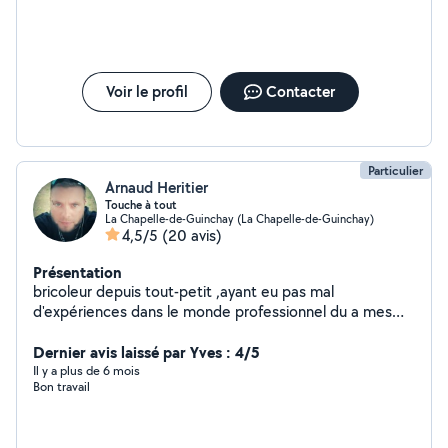
Voir le profil
Contacter
Particulier
Arnaud Heritier
Touche à tout
La Chapelle-de-Guinchay (La Chapelle-de-Guinchay)
4,5/5
(20 avis)
Présentation
bricoleur depuis tout-petit ,ayant eu pas mal
d'expériences dans le monde professionnel du a mes
différents métiers je touche à tout aimant découvrire
de nouvelle techniques , de nouveaux outils . J'ai pas
Dernier avis laissé par Yves : 4/5
mal de matériels donc autant faire profite de mes
Il y a plus de 6 mois
Bon travail
compétences et de mon outillages . Au plaisir de vous
aider .