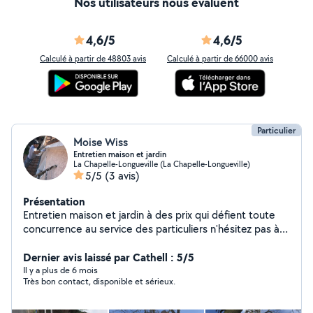
Nos utilisateurs nous évaluent
4,6/5
4,6/5
Calculé à partir de 48803 avis
Calculé à partir de 66000 avis
Particulier
Moise Wiss
Entretien maison et jardin
La Chapelle-Longueville (La Chapelle-Longueville)
5/5
(3 avis)
Présentation
Entretien maison et jardin à des prix qui défient toute
concurrence au service des particuliers n'hésitez pas à
m'envoyer un message je suis très qualifiée dans mon
travail
Dernier avis laissé par Cathell : 5/5
Il y a plus de 6 mois
Très bon contact, disponible et sérieux.