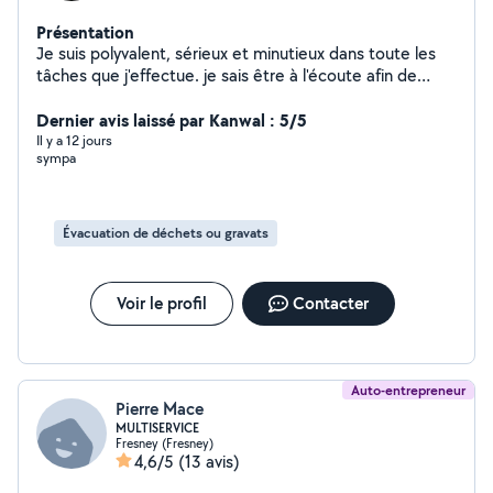
Présentation
Je suis polyvalent, sérieux et minutieux dans toute les
tâches que j'effectue. je sais être à l'écoute afin de
satisfaire au mieux la demande. Pour ma part La
satisfaction du client prime avant tout autre chose.
Dernier avis laissé par Kanwal : 5/5
Il y a 12 jours
sympa
Évacuation de déchets ou gravats
Voir le profil
Contacter
Auto-entrepreneur
Pierre Mace
MULTISERVICE
Fresney (Fresney)
4,6/5
(13 avis)