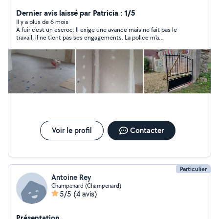
des travaux de maçonnerie et placo plomberie
électricité et carrelage
Dernier avis laissé par Patricia : 1/5
Il y a plus de 6 mois
A fuir c'est un escroc. Il exige une avance mais ne fait pas le
travail, il ne tient pas ses engagements. La police m'a
contactée car il y a des plaintes contre lui. Il ne s'appelle par
Fernando mais Celik Muslum.
Voir le profil
Contacter
Particulier
Antoine Rey
Champenard (Champenard)
5/5
(4 avis)
Présentation