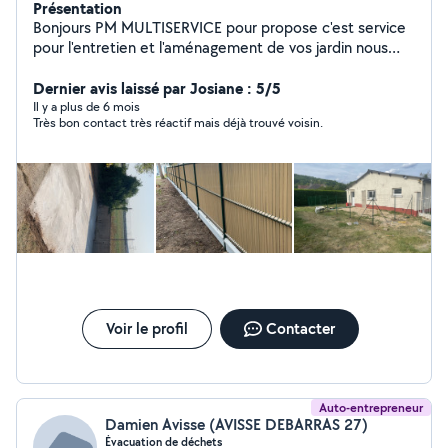
Présentation
Bonjours PM MULTISERVICE pour propose c'est service
pour l'entretien et l'aménagement de vos jardin nous
pouvons aussi vous faire du terrassement Nous fesont
aussi de la plomberie et plein d'autre chose n'hésitez
Dernier avis laissé par Josiane : 5/5
pas pour toute demande les devis sont gratuit
Il y a plus de 6 mois
Très bon contact très réactif mais déjà trouvé voisin.
Voir le profil
Contacter
Auto-entrepreneur
Damien Avisse (AVISSE DEBARRAS 27)
Évacuation de déchets