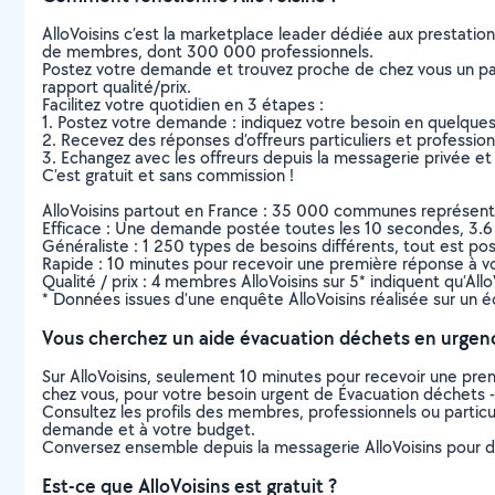
AlloVoisins c’est la marketplace leader dédiée aux prestatio
de membres, dont 300 000 professionnels.
Postez votre demande et trouvez proche de chez vous un parti
rapport qualité/prix.
Facilitez votre quotidien en 3 étapes :
1. Postez votre demande : indiquez votre besoin en quelque
2. Recevez des réponses d’offreurs particuliers et professio
3. Echangez avec les offreurs depuis la messagerie privée et 
C’est gratuit et sans commission !
AlloVoisins partout en France : 35 000 communes représentées 
Efficace : Une demande postée toutes les 10 secondes, 3.6
Généraliste : 1 250 types de besoins différents, tout est poss
Rapide : 10 minutes pour recevoir une première réponse à 
Qualité / prix : 4 membres AlloVoisins sur 5* indiquent qu’All
* Données issues d’une enquête AlloVoisins réalisée sur un é
Vous cherchez un aide évacuation déchets en urgen
Sur AlloVoisins, seulement 10 minutes pour recevoir une p
chez vous, pour votre besoin urgent de Évacuation déchets -
Consultez les profils des membres, professionnels ou particuli
demande et à votre budget.
Conversez ensemble depuis la messagerie AlloVoisins pour de
Est-ce que AlloVoisins est gratuit ?