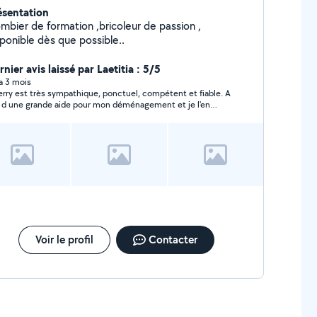
ésentation
ombier de formation ,bricoleur de passion ,
sponible dès que possible..
nier avis laissé par Laetitia : 5/5
 a 3 mois
erry est très sympathique, ponctuel, compétent et fiable. A
 d une grande aide pour mon déménagement et je l'en
ercie. Je le recommande vivement.
Voir le profil
Contacter