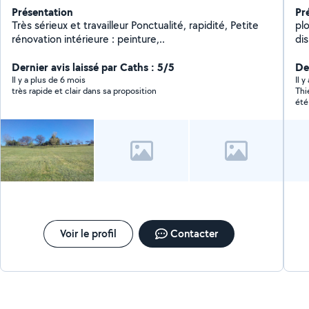
Présentation
Pr
Très sérieux et travailleur Ponctualité, rapidité, Petite
pl
rénovation intérieure : peinture,..
di
Dernier avis laissé par Caths : 5/5
Der
Il y a plus de 6 mois
Il y
très rapide et clair dans sa proposition
Thi
été
rem
Voir le profil
Contacter