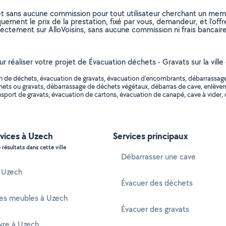
et sans aucune commission pour tout utilisateur cherchant un membre
uement le prix de la prestation, fixé par vous, demandeur, et l’offr
rectement sur AlloVoisins, sans aucune commission ni frais bancaire
ur réaliser votre projet de Évacuation déchets - Gravats sur la vill
n de déchets, évacuation de gravats, évacuation d'encombrants, débarrassage
chets ou gravats, débarrassage de déchets végétaux, débarras de cave, enlève
port de gravats, évacuation de cartons, évacuation de canapé, cave à vider, d
vices à Uzech
Services principaux
 résultats dans cette ville
Débarrasser une cave
à Uzech
Évacuer des déchets
es meubles à Uzech
Évacuer des gravats
vre à Uzech