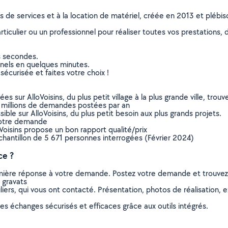
ns de services et à la location de matériel, créée en 2013 et plébi
culier ou un professionnel pour réaliser toutes vos prestations, d
s secondes.
nnels en quelques minutes.
sécurisée et faites votre choix !
sur AlloVoisins, du plus petit village à la plus grande ville, tro
 millions de demandes postées par an
ible sur AlloVoisins, du plus petit besoin aux plus grands projets.
votre demande
oVoisins propose un bon rapport qualité/prix
chantillon de 5 671 personnes interrogées (Février 2024)
ce ?
remière réponse à votre demande. Postez votre demande et trouve
 gravats
ers, qui vous ont contacté. Présentation, photos de réalisation, exp
s échanges sécurisés et efficaces grâce aux outils intégrés.