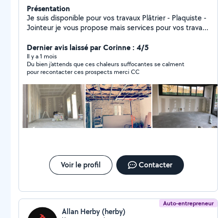
Présentation
Je suis disponible pour vos travaux Plâtrier - Plaquiste -
Jointeur je vous propose mais services pour vos travaux
intérieurs neuf / rénovation Enduits murs et plafonds
Placo ( plafond / doublage / cloison / isolation Joints
Dernier avis laissé par Corinne : 4/5
Plâtreries ( plâtre à l'ancienne / montages de cloisons
Il y a 1 mois
Du bien j’attends que ces chaleurs suffocantes se calment
brique Démolitions J'espère vous aider dans vos
pour recontacter ces prospects merci CC
projets hésitez pas je suis à votre écoute pour vos
projets photos de chantier réaliser sur demande
Voir le profil
Contacter
Auto-entrepreneur
Allan Herby (herby)