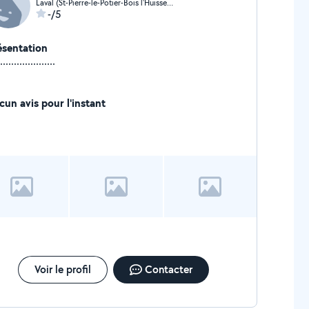
Laval (St-Pierre-le-Potier-Bois l'Huisserie)
-/5
ésentation
....................
cun avis pour l'instant
Voir le profil
Contacter