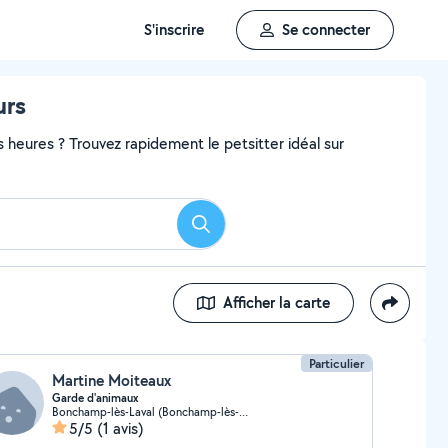
S'inscrire
Se connecter
urs
heures ? Trouvez rapidement le petsitter idéal sur
Rechercher
Afficher la carte
Particulier
Martine Moiteaux
Garde d'animaux
Bonchamp-lès-Laval (Bonchamp-lès-Laval)
5/5
(1 avis)