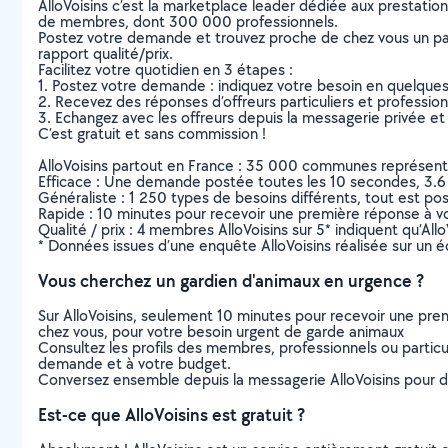
AlloVoisins c’est la marketplace leader dédiée aux prestatio
de membres, dont 300 000 professionnels.
Postez votre demande et trouvez proche de chez vous un parti
rapport qualité/prix.
Facilitez votre quotidien en 3 étapes :
1. Postez votre demande : indiquez votre besoin en quelque
2. Recevez des réponses d’offreurs particuliers et professio
3. Echangez avec les offreurs depuis la messagerie privée et 
C’est gratuit et sans commission !
AlloVoisins partout en France : 35 000 communes représentées 
Efficace : Une demande postée toutes les 10 secondes, 3.6
Généraliste : 1 250 types de besoins différents, tout est poss
Rapide : 10 minutes pour recevoir une première réponse à 
Qualité / prix : 4 membres AlloVoisins sur 5* indiquent qu’All
* Données issues d’une enquête AlloVoisins réalisée sur un é
Vous cherchez un gardien d'animaux en urgence ?
Sur AlloVoisins, seulement 10 minutes pour recevoir une p
chez vous, pour votre besoin urgent de garde animaux
Consultez les profils des membres, professionnels ou particuli
demande et à votre budget.
Conversez ensemble depuis la messagerie AlloVoisins pour de
Est-ce que AlloVoisins est gratuit ?