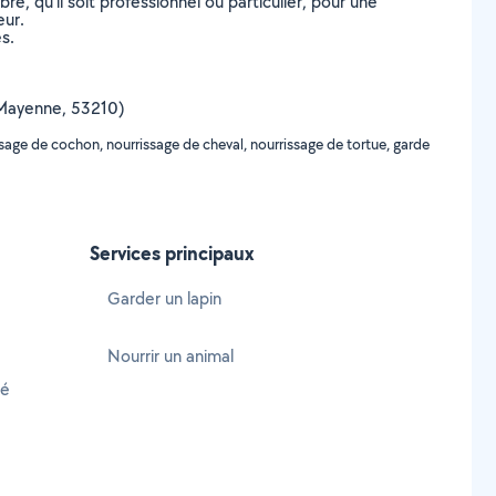
, qu’il soit professionnel ou particulier, pour une
eur.
s.
 (Mayenne, 53210)
sage de cochon, nourrissage de cheval, nourrissage de tortue, garde
Services principaux
Garder un lapin
Nourrir un animal
ré