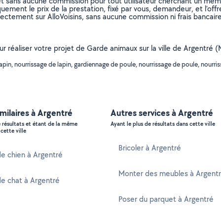
et sans aucune commission pour tout utilisateur cherchant un membre
uement le prix de la prestation, fixé par vous, demandeur, et l’offr
rectement sur AlloVoisins, sans aucune commission ni frais bancaire
our réaliser votre projet de Garde animaux sur la ville de Argentré
pin, nourrissage de lapin, gardiennage de poule, nourrissage de poule, nourris
imilaires à Argentré
Autres services à Argentré
e résultats et étant de la même
Ayant le plus de résultats dans cette ville
cette ville
Bricoler à Argentré
e chien à Argentré
Monter des meubles à Argent
e chat à Argentré
Poser du parquet à Argentré