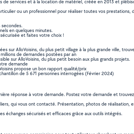
ns de services et à la location de matériel, créée en 2013 et plébi
culier ou un professionnel pour réaliser toutes vos prestations, d
s secondes.
nnels en quelques minutes.
sécurisée et faites votre choix !
sur AlloVoisins, du plus petit village à la plus grande ville, tro
 millions de demandes postées par an
ible sur AlloVoisins, du plus petit besoin aux plus grands projets.
votre demande
oVoisins propose un bon rapport qualité/prix
chantillon de 5 671 personnes interrogées (Février 2024)
remière réponse à votre demande. Postez votre demande et trouve
ers, qui vous ont contacté. Présentation, photos de réalisation, exp
s échanges sécurisés et efficaces grâce aux outils intégrés.