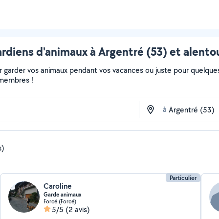
rdiens d'animaux à Argentré (53) et alento
 garder vos animaux pendant vos vacances ou juste pour quelques 
s membres !
à
s)
Particulier
Caroline
Garde animaux
Forcé (Forcé)
5/5
(2 avis)