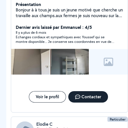
Présentation
Bonjour à à tous.je suis un jeune motivé que cherche un
travaille aux champs.aux fermes je suis nouveau sur la
région.merci cordialement. Je m'excuse si j'arrive pas à
vous rependre avec sms vous pouvez me cantacter sur
Dernier avis laissé par Emmanuel : 4/5
mon fcb youssef gzaiel
Il y a plus de 6 mois
Echanges cordiaux et sympathiques avec Youssef qui se
montre disponible... Je conserve ses coordonnées en vue de
prochains petits rravaux ....
Voir le profil
Contacter
Particulier
Elodie C