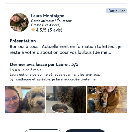
Particulier
Laura Montaigne
Garde animaux / Toiletteur
Grasse (Les Aspres)
4,3/5
(3 avis)
Présentation
Bonjour à tous ! Actuellement en formation toiletteur, je
reste à votre disposition pour vos loulous ! Je me
déplace à domicile Je garde également vos animaux
pendant vos absences !
Dernier avis laissé par Laure : 5/5
Il y a plus de 6 mois
Laura est une personne sérieuse et aimant les animaux.
Sympathique et agréable, je lui ai accordée toute ma
confiance, elle s'est très bien occupée de notre chat, je la
conseille vivement !