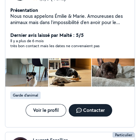
Présentation
Nous nous appelons Émilie & Marie. Amoureuses des
animaux mais dans l'impossibilité d'en avoir pour le
moment, nous vous proposons de prendre soin de votre
boule de poils en votre absence. Étudiante en
Dernier avis laissé par Maïté : 5/5
ostéopathie animale et titulaires de l'Acaced, nous
Il y a plus de 6 mois
très bon contact mais les dates ne convenaient pas
gardons vos loulous depuis maintenant 2 ans à notre
domicile situé à Mouans Sartoux avec un grand parc
comme terrain de jeux.
Garde d’animal
Voir le profil
Contacter
Particulier