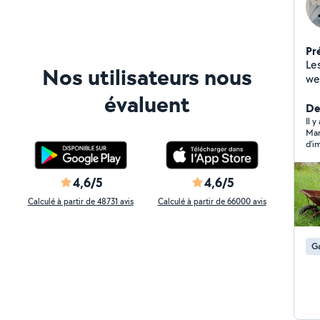
Pr
Les
Nos utilisateurs nous
wee
évaluent
De
Il 
Mar
d’i
rêver mieux et j
lai
Sim
4,6/5
4,6/5
sér
Calculé à partir de 48731 avis
Calculé à partir de 66000 avis
Ga