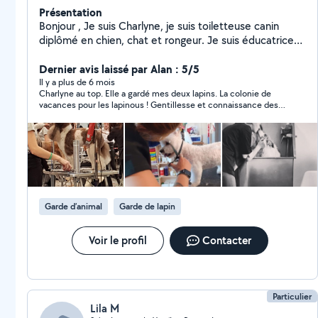
Présentation
Bonjour , Je suis Charlyne, je suis toiletteuse canin
diplômé en chien, chat et rongeur. Je suis éducatrice
canin diplômé depuis des années, Je fait du
gardiennage pour animaux si besoin avec diplôme aussi
Dernier avis laissé par Alan : 5/5
à l'appuie. Je suis photographe pour les personnes
Il y a plus de 6 mois
Charlyne au top. Elle a gardé mes deux lapins. La colonie de
souhaitant des clichés de leurs animaux, le tarifs et à
vacances pour les lapinous ! Gentillesse et connaissance des
discuter
animaux.
Garde d’animal
Garde de lapin
Voir le profil
Contacter
Particulier
Lila M