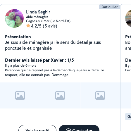
Particulier
Linda Seghir
Aide ménagère
Cagnes-sur-Mer (Le Nord-Est)
4,2/5
(5 avis)
Présentation
Pr
Je suis aide ménagère jai le sens du détail je suis
Bon
ponctuelle et organisée
ans
vo
Dernier avis laissé par Xavier : 1/5
ou a
Der
me 
Il y a plus de 6 mois
Il y
Personne qui ne répond pas à la demande que je lui ai faite. Le
L’é
respect, elle ne connaît pas. Dommage
Ga
Voir le profil
Contacter