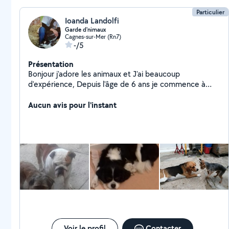
Particulier
Ioanda Landolfi
Garde d'nimaux
Cagnes-sur-Mer (Rn7)
-/5
Présentation
Bonjour j'adore les animaux et J'ai beaucoup
d'expérience, Depuis l'âge de 6 ans je commence à
sauvé et mon occupé. Sa était toujours ma
passion.pour les promenades On fait des sorties da 2 à
Aucun avis pour l'instant
3 fois par jour,j'ai un petit jardin ,et un Shit Tzu de 10
ans adorable ils va d'accord avec tout les animaux
contactez moi si vous cette intéresse.
Voir le profil
Contacter