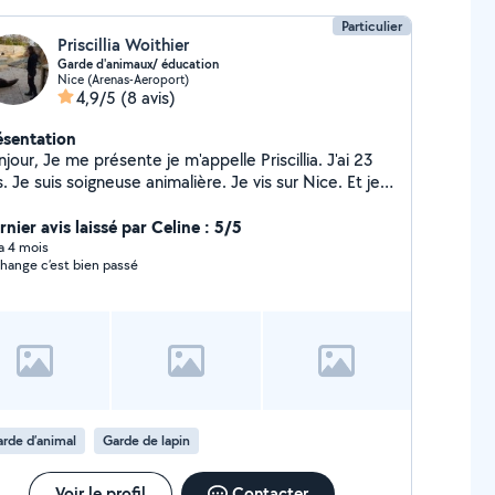
Particulier
Priscillia Woithier
Garde d'animaux/ éducation
Nice (Arenas-Aeroport)
4,9/5
(8 avis)
ésentation
jour, Je me présente je m'appelle Priscillia. J'ai 23
. Je suis soigneuse animalière. Je vis sur Nice. Et je
us propose mes services pour garder vos animaux,
lors vous aider dans leur éducation. N'hésitez pas à
nier avis laissé par Celine : 5/5
contacter. Je vous répondrai avec plaisir !
 a 4 mois
change c’est bien passé
rde d’animal
Garde de lapin
Voir le profil
Contacter