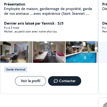
Présentation
Pr
Employée de maison, gardiennage de propriété, garde
Dis
de vos animaux ....avec expérience (Saint Jeannet ,
Saint Tropez)
Dernier avis laissé par Yannick : 5/5
Der
Il y a 3 mois
Il 
Nickel , au petit soin avec notre shiz tzu.
Per
Garde d’animal
Voir le profil
Contacter