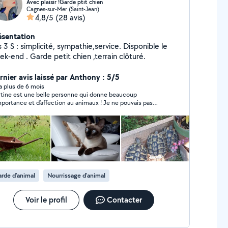
Avec plaisir !Garde ptit chien
Cagnes-sur-Mer (Saint-Jean)
4,8/5
(28 avis)
ésentation
 3 S : simplicité, sympathie,service. Disponible le
k-end . Garde petit chien ,terrain clôturé.
rnier avis laissé par Anthony : 5/5
y a plus de 6 mois
tine est une belle personne qui donne beaucoup
mportance et d’affection au animaux ! Je ne pouvais pas
’ai pu partir l’esprit tranquille en vacance en lui
ssant mon appartement pour la garde de mon petit chat
ba et j’ ai été plus que satisfait !! Je recommande Martine
ieusement ! Encore merci beaucoup ☺️
rde d’animal
Nourrissage d'animal
Voir le profil
Contacter