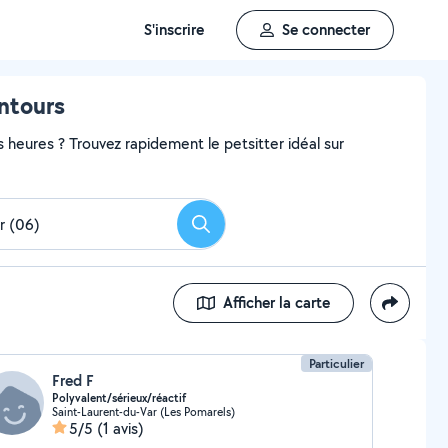
S'inscrire
Se connecter
ntours
heures ? Trouvez rapidement le petsitter idéal sur
Rechercher
Afficher la carte
Particulier
Fred F
Polyvalent/sérieux/réactif
Saint-Laurent-du-Var (Les Pomarels)
5/5
(1 avis)