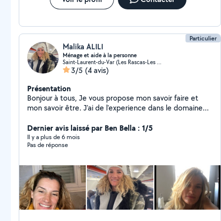
Particulier
Malika ALILI
Ménage et aide à la personne
Saint-Laurent-du-Var (Les Rascas-Les Pugets)
3/5
(4 avis)
Présentation
Bonjour à tous, Je vous propose mon savoir faire et
mon savoir être. J'ai de l'experience dans le domaine
de l'aide à la personne et concernant le ménage j'ai
proposé mes services à la société Shiva. A ce jour, les
Dernier avis laissé par Ben Bella : 1/5
heures de ménages ou bien le soutien à la personne
Il y a plus de 6 mois
Pas de réponse
sera un complément de revenu/ je travail actuellement
chez ALC comme Éducatrice.