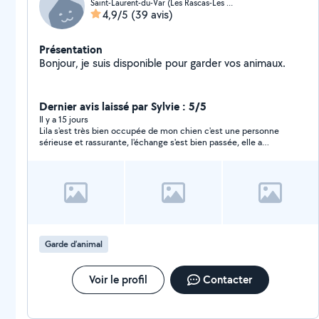
Saint-Laurent-du-Var (Les Rascas-Les Pugets)
4,9/5
(39 avis)
Présentation
Bonjour, je suis disponible pour garder vos animaux.
Dernier avis laissé par Sylvie : 5/5
Il y a 15 jours
Lila s'est très bien occupée de mon chien c'est une personne
sérieuse et rassurante, l'échange s'est bien passée, elle a
envoyé des vidéos pendant la garde. Je referai appel à ses
services.
Garde d’animal
Voir le profil
Contacter