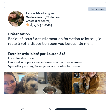
Particulier
Laura Montaigne
Garde animaux / Toiletteur
Grasse (Les Aspres)
4,3/5
(3 avis)
Présentation
Bonjour à tous ! Actuellement en formation toiletteur, je
reste à votre disposition pour vos loulous ! Je me
déplace à domicile Je garde également vos animaux
pendant vos absences !
Dernier avis laissé par Laure : 5/5
Il y a plus de 6 mois
Laura est une personne sérieuse et aimant les animaux.
Sympathique et agréable, je lui ai accordée toute ma
confiance, elle s'est très bien occupée de notre chat, je la
conseille vivement !