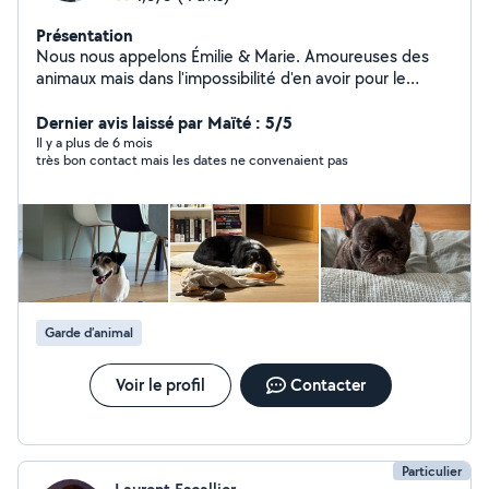
Présentation
Nous nous appelons Émilie & Marie. Amoureuses des
animaux mais dans l'impossibilité d'en avoir pour le
moment, nous vous proposons de prendre soin de votre
boule de poils en votre absence. Étudiante en
Dernier avis laissé par Maïté : 5/5
ostéopathie animale et titulaires de l'Acaced, nous
Il y a plus de 6 mois
très bon contact mais les dates ne convenaient pas
gardons vos loulous depuis maintenant 2 ans à notre
domicile situé à Mouans Sartoux avec un grand parc
comme terrain de jeux.
Garde d’animal
Voir le profil
Contacter
Particulier