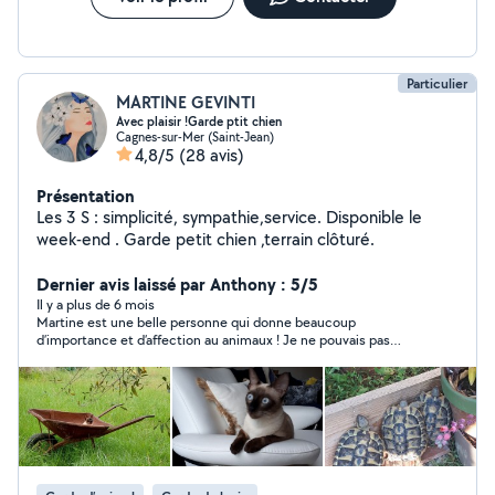
Particulier
MARTINE GEVINTI
Avec plaisir !Garde ptit chien
Cagnes-sur-Mer (Saint-Jean)
4,8/5
(28 avis)
Présentation
Les 3 S : simplicité, sympathie,service. Disponible le
week-end . Garde petit chien ,terrain clôturé.
Dernier avis laissé par Anthony : 5/5
Il y a plus de 6 mois
Martine est une belle personne qui donne beaucoup
d’importance et d’affection au animaux ! Je ne pouvais pas
rêver mieux et j’ai pu partir l’esprit tranquille en vacance en lui
laissant mon appartement pour la garde de mon petit chat
Simba et j’ ai été plus que satisfait !! Je recommande Martine
sérieusement ! Encore merci beaucoup ☺️