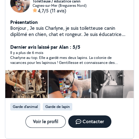
Toiletteuse / éducatrice canin
Cagnes-sur-Mer (Breguieres Nord)
4,7/5
(11 avis)
Présentation
Bonjour , Je suis Charlyne, je suis toiletteuse canin
diplômé en chien, chat et rongeur. Je suis éducatrice
canin diplômé depuis des années, Je fait du
gardiennage pour animaux si besoin avec diplôme aussi
Dernier avis laissé par Alan : 5/5
à l'appuie. Je suis photographe pour les personnes
Il y a plus de 6 mois
Charlyne au top. Elle a gardé mes deux lapins. La colonie de
souhaitant des clichés de leurs animaux, le tarifs et à
vacances pour les lapinous ! Gentillesse et connaissance des
discuter
animaux.
Garde d’animal
Garde de lapin
Voir le profil
Contacter