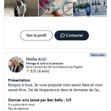
Nice et il y a des parcs tout autour de chez moi. Je me
déplace en transport mais cela ne me pose aucun
soucis. N'hésitez pas à me contacter pour de plus
amples informations!
Voir le profil
Contacter
Particulier
Malika ALILI
Ménage et aide à la personne
Saint-Laurent-du-Var (Les Rascas-Les Pugets)
3/5
(4 avis)
Présentation
Bonjour à tous, Je vous propose mon savoir faire et mon
savoir être. J'ai de l'experience dans le domaine de l'aide
à la personne et concernant le ménage j'ai proposé mes
services à la société Shiva. A ce jour, les heures de
Dernier avis laissé par Ben Bella : 1/5
ménages ou bien le soutien à la personne sera un
Il y a plus de 6 mois
Pas de réponse
complément de revenu/ je travail actuellement chez