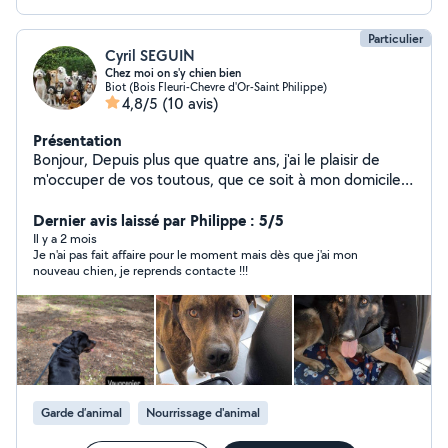
Particulier
Cyril SEGUIN
Chez moi on s'y chien bien
Biot (Bois Fleuri-Chevre d'Or-Saint Philippe)
4,8/5
(10 avis)
Présentation
Bonjour, Depuis plus que quatre ans, j'ai le plaisir de
m'occuper de vos toutous, que ce soit à mon domicile
(staff, beauceron, tervueren, doberman, dogue
argentin...), à leur domicile (doberman, berger allemand,
Dernier avis laissé par Philippe : 5/5
ridgeback, malinois...) ou simplement pour des
Il y a 2 mois
Je n'ai pas fait affaire pour le moment mais dès que j'ai mon
promenades (BA, staff, barzoï...). Je me suis surtout
nouveau chien, je reprends contacte !!!
occupé de gros toutous, je me sens plus à l'aise à leurs
côtés. Je suis diplômé ACACED. Je dispose d'un
appartement et d'une grande terrasse sécurisée.
Plusieurs randonnées possibles directement en bas de
chez moi, ombragées et au calme. Calme, de confiance
et sérieux, je me suis toujours adapté aux chiens dont je
me suis occupé, qu'ils soient pantouflards, sportifs ou
Garde d’animal
Nourrissage d'animal
réactifs envers les congénères. J'accepte les chiens de
1ère et de 2ème catégorie. Je peux également