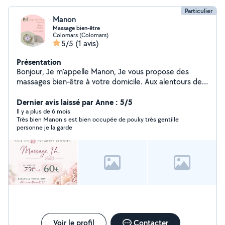
Particulier
Manon
Massage bien-être
Colomars (Colomars)
5/5
(1 avis)
Présentation
Bonjour, Je m'appelle Manon, Je vous propose des
massages bien-être à votre domicile. Aux alentours de
Nice, Colomars, Aspremont. Formée au massage
Suédois. Uniquement pour femme.
Dernier avis laissé par Anne : 5/5
Il y a plus de 6 mois
Très bien Manon s est bien occupée de pouky très gentille
personne je la garde
Voir le profil
Contacter