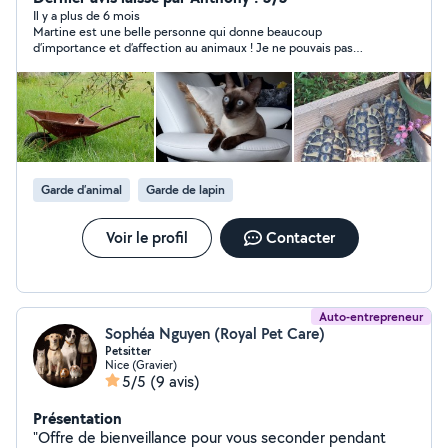
Il y a plus de 6 mois
Martine est une belle personne qui donne beaucoup
d’importance et d’affection au animaux ! Je ne pouvais pas
rêver mieux et j’ai pu partir l’esprit tranquille en vacance en lui
laissant mon appartement pour la garde de mon petit chat
Simba et j’ ai été plus que satisfait !! Je recommande Martine
sérieusement ! Encore merci beaucoup ☺️
Garde d’animal
Garde de lapin
Voir le profil
Contacter
Auto-entrepreneur
Sophéa Nguyen (Royal Pet Care)
Petsitter
Nice (Gravier)
5/5
(9 avis)
Présentation
"Offre de bienveillance pour vous seconder pendant