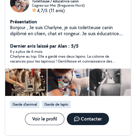
Toiletteuse / éducatrice canin
Cagnes-sur-Mer (Breguieres Nord)
4,7/5
(11 avis)
Présentation
Bonjour , Je suis Charlyne, je suis toiletteuse canin
diplômé en chien, chat et rongeur. Je suis éducatrice
canin diplômé depuis des années, Je fait du
gardiennage pour animaux si besoin avec diplôme aussi
Dernier avis laissé par Alan : 5/5
à l'appuie. Je suis photographe pour les personnes
Il y a plus de 6 mois
Charlyne au top. Elle a gardé mes deux lapins. La colonie de
souhaitant des clichés de leurs animaux, le tarifs et à
vacances pour les lapinous ! Gentillesse et connaissance des
discuter
animaux.
Garde d’animal
Garde de lapin
Voir le profil
Contacter