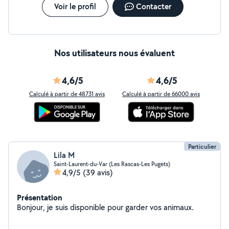
facilement me déplacer si besoin. Si vous le voulez,
Voir le profil
Contacter
j'envoie régulièrement des photos et des informations
sur votre toutou pendant votre absence. N'hésitez pas
à me solliciter Diplômé ACACED A+
Nos utilisateurs nous évaluent
4,6/5
4,6/5
Calculé à partir de 48731 avis
Calculé à partir de 66000 avis
Particulier
Lila M
Saint-Laurent-du-Var (Les Rascas-Les Pugets)
4,9/5
(39 avis)
Présentation
Bonjour, je suis disponible pour garder vos animaux.