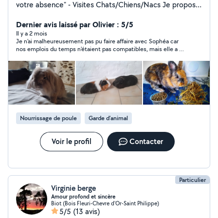
votre absence" - Visites Chats/Chiens/Nacs Je propose
des visites à votre domicile pour m'occuper de vos
boules de poils. Week-end, Vacances, Journées de
Dernier avis laissé par Olivier : 5/5
travail intense, je m'adapte en fonction de votre emploi
Il y a 2 mois
Je n'ai malheureusement pas pu faire affaire avec Sophéa car
du temps. Une première rencontre peut-être effectuée
nos emplois du temps n'étaient pas compatibles, mais elle a de
avec remise de clés. Si vous n'avez pas le temps, une
suite cherché des solutions via son reseau pour répondre à
vidéo peut-être être une solution afin de me montrer
mon besoin. Je la recommande pour son sérieux et sa
comment fonctionne votre appartement ou maison
gentillesse !
avec boîte à clés ou autre solution. Au plaisir de prendre
soin de votre compagnon !
Nourrissage de poule
Garde d’animal
Voir le profil
Contacter
Particulier
Virginie berge
Amour profond et sincère
Biot (Bois Fleuri-Chevre d'Or-Saint Philippe)
5/5
(13 avis)