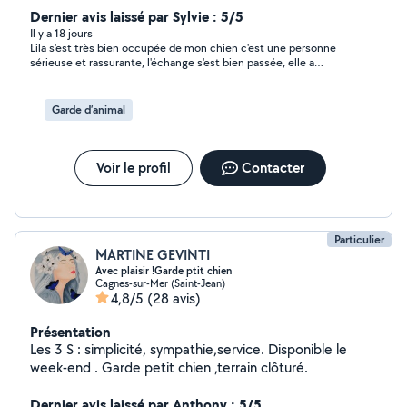
Dernier avis laissé par Sylvie : 5/5
Il y a 18 jours
Lila s'est très bien occupée de mon chien c'est une personne
sérieuse et rassurante, l'échange s'est bien passée, elle a
envoyé des vidéos pendant la garde. Je referai appel à ses
services.
Garde d’animal
Voir le profil
Contacter
Particulier
MARTINE GEVINTI
Avec plaisir !Garde ptit chien
Cagnes-sur-Mer (Saint-Jean)
4,8/5
(28 avis)
Présentation
Les 3 S : simplicité, sympathie,service. Disponible le
week-end . Garde petit chien ,terrain clôturé.
Dernier avis laissé par Anthony : 5/5