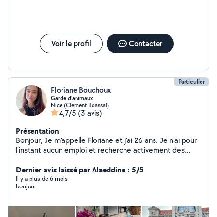
Voir le profil
Contacter
Particulier
Floriane Bouchoux
Garde d’animaux
Nice (Clement Roassal)
4,7/5
(3 avis)
Présentation
Bonjour, Je m'appelle Floriane et j'ai 26 ans. Je n'ai pour
l'instant aucun emploi et recherche activement des
possibilités de garde d'animaux. Chiens, chats ou tout
autre animal. J'ai depuis mon plus jeune âge été bercée
Dernier avis laissé par Alaeddine : 5/5
dans le monde des animaux, on me prénomme même
Il y a plus de 6 mois
bonjour
Brigitte Bardot. Je suis en capacité de garder a domicile
ou bien de venir nourrir l'animal chez vous. Ou encore
faire des promenades (plusieurs par jour). J'habite a