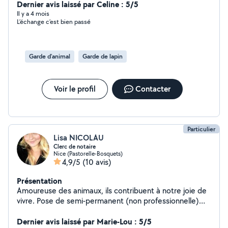
alors vous aider dans leur éducation. N'hésitez pas à me
Dernier avis laissé par Celine : 5/5
contacter. Je vous répondrai avec plaisir !
Il y a 4 mois
L’échange c’est bien passé
Garde d’animal
Garde de lapin
Voir le profil
Contacter
Particulier
Lisa NICOLAU
Clerc de notaire
Nice (Pastorelle-Bosquets)
4,9/5
(10 avis)
Présentation
Amoureuse des animaux, ils contribuent à notre joie de
vivre. Pose de semi-permanent (non professionnelle)
Prêt d'objet divers Le partage et l'échange, une devise
Peut egalement faire le ménage a domicile
Dernier avis laissé par Marie-Lou : 5/5