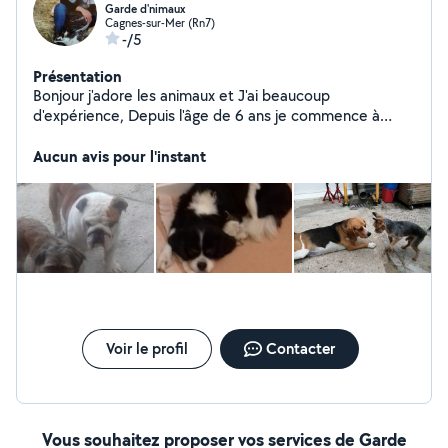
Garde d'nimaux
Cagnes-sur-Mer (Rn7)
-/5
Présentation
Bonjour j'adore les animaux et J'ai beaucoup
d'expérience, Depuis l'âge de 6 ans je commence à
sauvé et mon occupé. Sa était toujours ma passion.pour
les promenades On fait des sorties da 2 à 3 fois par
Aucun avis pour l'instant
jour,j'ai un petit jardin ,et un Shit Tzu de 10 ans adorable
ils va d'accord avec tout les animaux contactez moi si
vous cette intéresse.
Voir le profil
Contacter
Vous souhaitez proposer vos services de Garde