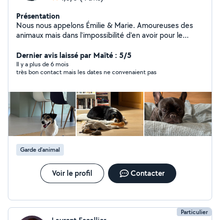
Présentation
Nous nous appelons Émilie & Marie. Amoureuses des
animaux mais dans l'impossibilité d'en avoir pour le
moment, nous vous proposons de prendre soin de votre
boule de poils en votre absence. Étudiante en
Dernier avis laissé par Maïté : 5/5
ostéopathie animale et titulaires de l'Acaced, nous
Il y a plus de 6 mois
très bon contact mais les dates ne convenaient pas
gardons vos loulous depuis maintenant 2 ans à notre
domicile situé à Mouans Sartoux avec un grand parc
comme terrain de jeux.
Garde d’animal
Voir le profil
Contacter
Particulier