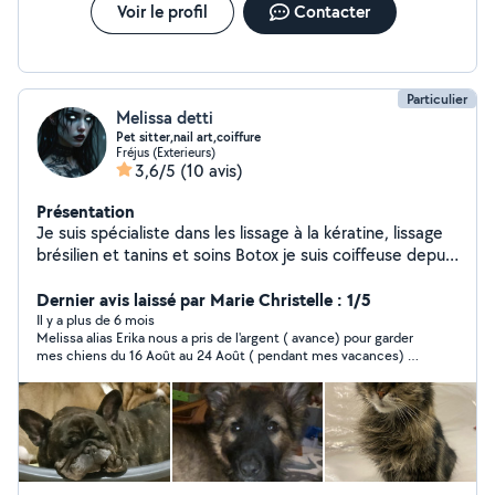
Voir le profil
Contacter
Particulier
Melissa detti
Pet sitter,nail art,coiffure
Fréjus (Exterieurs)
3,6/5
(10 avis)
Présentation
Je suis spécialiste dans les lissage à la kératine, lissage
brésilien et tanins et soins Botox je suis coiffeuse depuis
12 ans et prothésiste ongulaire
Dernier avis laissé par Marie Christelle : 1/5
Il y a plus de 6 mois
Melissa alias Erika nous a pris de l'argent ( avance) pour garder
mes chiens du 16 Août au 24 Août ( pendant mes vacances) et
elle appelle 1 H avant pour mentir que son fils a eu un accident
qu'il est tombé du toit et qu'elle ne peut plus les garder.
résultat des courses mon mari et moi avions raté notre vol et
nous n'irons plus en vacances. NB: elle avait tellement insisté
pour avoir une bonne partie des sous avant, j'ai toutes les
preuves avec moi. Personne pas du tout fiable.