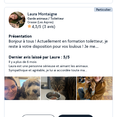
Particulier
Laura Montaigne
Garde animaux / Toiletteur
Grasse (Les Aspres)
4,3/5
(3 avis)
Présentation
Bonjour à tous ! Actuellement en formation toiletteur, je
reste à votre disposition pour vos loulous ! Je me
déplace à domicile Je garde également vos animaux
pendant vos absences !
Dernier avis laissé par Laure : 5/5
Il y a plus de 6 mois
Laura est une personne sérieuse et aimant les animaux.
Sympathique et agréable, je lui ai accordée toute ma
confiance, elle s'est très bien occupée de notre chat, je la
conseille vivement !