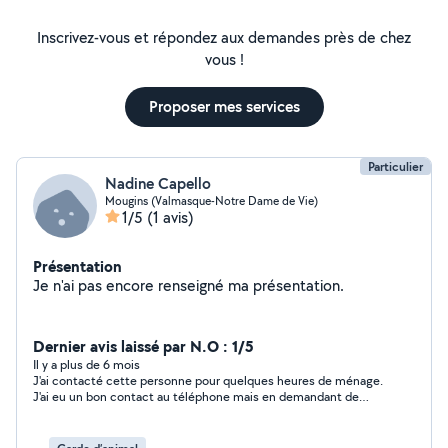
avec SULTANPET.
Inscrivez-vous et répondez aux demandes près de chez
vous !
Proposer mes services
Particulier
Nadine Capello
Mougins (Valmasque-Notre Dame de Vie)
1/5
(1 avis)
Présentation
Je n'ai pas encore renseigné ma présentation.
Dernier avis laissé par N.O : 1/5
Il y a plus de 6 mois
J'ai contacté cette personne pour quelques heures de ménage.
J'ai eu un bon contact au téléphone mais en demandant de
décaler la prestation de 2 heures, cela n'a pas convenu donc j'ai
proposé de rester sur l'horaire de base et.........plus de nouvelles
! Dommage d'être sur ce site et ne pas pouvoir communiquer