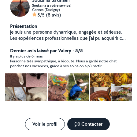
Soukaina Sakinaell
Soukaina à votre service!
Cannes (Tassigny)
5/5
(8 avis)
Présentation
je suis une personne dynamique, engagée et sérieuse.
Les expériences professionnelles que j'ai pu acquérir ces
dernières années m'ont permis de devenir rapidement
efficace et opérationnelle,et vous pourrez compter sur
Dernier avis laissé par Valery : 5/5
ma motivation pour la réalisation de toutes les tâches
Il y a plus de 6 mois
Personne très sympathique, à l'écoute. Nous a gardé notre chat
que vous me confierez. Je m'adapter facilement à la
pendant nos vacances, grâce à ses soins on a pû partir
personnalité de vos enfants. Je serai égalament
tranquilles. Notre chat se porte à merveille depuis notre retour.
disponible pour garder vos chats,chiens vous pouvez
Encore un merci et à une prochaine!
compter sur moi pour faire le travail bien comme il faut
Je suis passionnée de cuisine ,si vous voulez
commander des plats délicieux et healthy n'hésitez pas
à me contactez
Voir le profil
Contacter