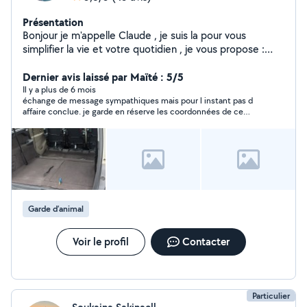
Présentation
Bonjour je m'appelle Claude , je suis la pour vous
simplifier la vie et votre quotidien , je vous propose :
Chauffeur Covoiturage Électricité Jardinage Entretient
maison / villa / appartement Garde de chiens Merci de
Dernier avis laissé par Maïté : 5/5
m'avoir lue et à bientôt :) Voici mon numéro de
Il y a plus de 6 mois
échange de message sympathiques mais pour l instant pas d
téléphone : 0613200727
affaire conclue. je garde en réserve les coordonnées de ce
Monsieur.
Garde d’animal
Voir le profil
Contacter
Particulier