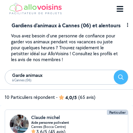
Gardiens d'animaux à Cannes (06) et alentours
Vous avez besoin d'une personne de confiance pour
garder vos animaux pendant vos vacances ou juste
pour quelques heures ? Trouvez rapidement le
petsitter idéal sur AlloVoisins ! Consultez les profils et
les avis de nos membres !
Garde animaux
Reche
à Cannes (06)
10 Particuliers répondent
-
4,0/5
(65 avis)
Particulier
Claude michel
Aide personne polivalent
Cannes (Bocca Centre)
3,6/5
(45 avis)