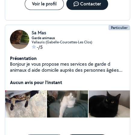
Voir le profil
Contacter
Particulier
Sa Mas
Garde animaux
Vallauris (Gabelle-Courcettes-Les Clos)
-/5
Présentation
Bonjour je vous propose mes services de garde d
animaux d aide domicile auprès des personnes âgées
également et d aide ménagère pour
appartements...merci
Aucun avis pour l'instant