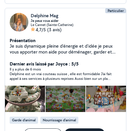
Particulier
Delphine Mag
Je peux vous aider
Le Cannet (Sainte-Catherine)
4,7/5
(3 avis)
Présentation
Je suis dynamique pleine d'énergie et d'idée je peux
vous apporter mon aide pour déménager, garder et
sortir vos compagnons a 4 pattes, gérer la location de
votre appartement en courte durée, bref être votre
Dernier avis laissé par Joyce : 5/5
assistante personnelle je suis un couteau suisse
Il y a plus de 6 mois
Delphine est un vrai couteau suisse , elle est formidable J’ai fait
appel à ses services à plusieurs reprises Aussi bien sur un plan
administratif que pour des travaux dans mon appartement Elle
m’a repeint des tables basses , nettoyer la terrasse , la bâche ,
décorer pour une soirée et même elle très doué pour des
buffets et idées Elle est incroyable elle sait tout faire et en plus
elle est drôle et rapide N’hésitez pas à faire appel à Delphine
elle est incroyable
Garde d’animal
Nourrissage d'animal