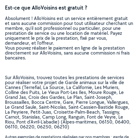
Est-ce que AlloVoisins est gratuit ?
Absolument ! AlloVoisins est un service entièrement gratuit
et sans aucune commission pour tout utilisateur cherchant un
membre, qu’il soit professionnel ou particulier, pour une
prestation de service ou une location de matériel. Payez
uniquement le prix de la prestation, fixé par vous,
demandeur, et l’offreur.
Vous pouvez réaliser le paiement en ligne de la prestation
directement sur AlloVoisins, sans aucune commission ni frais
bancaires.
Sur AlloVoisins, trouvez toutes les prestations de services
pour réaliser votre projet de Garde animaux sur la ville de
Cannes (Terrefial, La Source, La Californie, Les Muriers,
Colline des Puits, Le Vieux Port-Les Iles, Moure Rouge, Le
Grand Jas, Croix des Gardes, Le Plan, Saint-Joseph,
Broussailles, Bocca Centre, Gare, Pierre Longue, Vallergues,
Le Grand Saule, Saint-Nicolas, Saint-Cassien-Bastide Rouge,
La Peyriere, Petit-Juas, Croisette-Palm-Beach, Tassigny,
Carnot, Stanislas, Camp Long, Ranguin, Font de Veyre, Le
Riou, Pont d'Avril-L'abadie) (Alpes-maritimes, 06150, 06400,
06110, 06220, 06250, 06210)
Autres exemples de prestations réalisées par nos membres : garde de