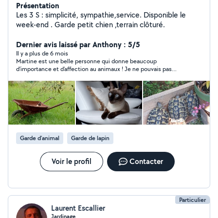
Présentation
Les 3 S : simplicité, sympathie,service. Disponible le
week-end . Garde petit chien ,terrain clôturé.
Dernier avis laissé par Anthony : 5/5
Il y a plus de 6 mois
Martine est une belle personne qui donne beaucoup
d’importance et d’affection au animaux ! Je ne pouvais pas
rêver mieux et j’ai pu partir l’esprit tranquille en vacance en lui
laissant mon appartement pour la garde de mon petit chat
Simba et j’ ai été plus que satisfait !! Je recommande Martine
sérieusement ! Encore merci beaucoup ☺️
Garde d’animal
Garde de lapin
Voir le profil
Contacter
Particulier
Laurent Escallier
Jardinage