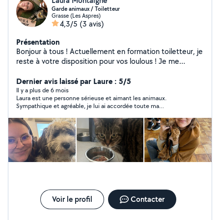
Laura Montaigne
Garde animaux / Toiletteur
Grasse (Les Aspres)
4,3/5
(3 avis)
Présentation
Bonjour à tous ! Actuellement en formation toiletteur, je
reste à votre disposition pour vos loulous ! Je me
déplace à domicile Je garde également vos animaux
pendant vos absences !
Dernier avis laissé par Laure : 5/5
Il y a plus de 6 mois
Laura est une personne sérieuse et aimant les animaux.
Sympathique et agréable, je lui ai accordée toute ma
confiance, elle s'est très bien occupée de notre chat, je la
conseille vivement !
Voir le profil
Contacter