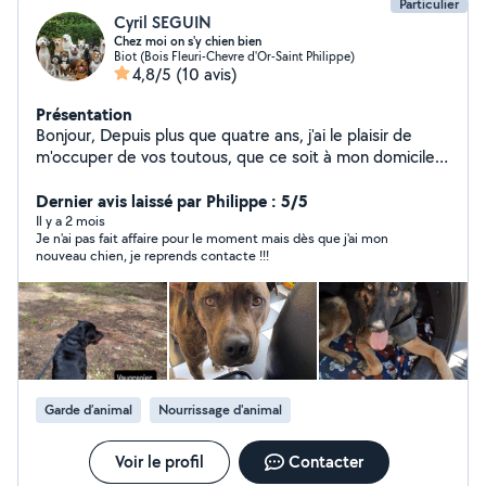
Particulier
Cyril SEGUIN
Chez moi on s'y chien bien
Biot (Bois Fleuri-Chevre d'Or-Saint Philippe)
4,8/5
(10 avis)
Présentation
Bonjour, Depuis plus que quatre ans, j'ai le plaisir de
m'occuper de vos toutous, que ce soit à mon domicile
(staff, beauceron, tervueren, doberman, dogue
argentin...), à leur domicile (doberman, berger allemand,
Dernier avis laissé par Philippe : 5/5
ridgeback, malinois...) ou simplement pour des
Il y a 2 mois
Je n'ai pas fait affaire pour le moment mais dès que j'ai mon
promenades (BA, staff, barzoï...). Je me suis surtout
nouveau chien, je reprends contacte !!!
occupé de gros toutous, je me sens plus à l'aise à leurs
côtés. Je suis diplômé ACACED. Je dispose d'un
appartement et d'une grande terrasse sécurisée.
Plusieurs randonnées possibles directement en bas de
chez moi, ombragées et au calme. Calme, de confiance
et sérieux, je me suis toujours adapté aux chiens dont je
me suis occupé, qu'ils soient pantouflards, sportifs ou
Garde d’animal
Nourrissage d'animal
réactifs envers les congénères. J'accepte les chiens de
1ère et de 2ème catégorie. Je peux également
facilement me déplacer si besoin. Si vous le voulez,
Voir le profil
Contacter
j'envoie régulièrement des photos et des informations