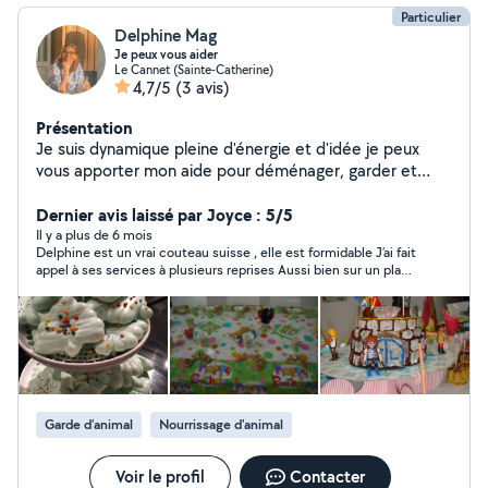
Particulier
Delphine Mag
Je peux vous aider
Le Cannet (Sainte-Catherine)
4,7/5
(3 avis)
Présentation
Je suis dynamique pleine d'énergie et d'idée je peux
vous apporter mon aide pour déménager, garder et
sortir vos compagnons a 4 pattes, gérer la location de
votre appartement en courte durée, bref être votre
Dernier avis laissé par Joyce : 5/5
assistante personnelle je suis un couteau suisse
Il y a plus de 6 mois
Delphine est un vrai couteau suisse , elle est formidable J’ai fait
appel à ses services à plusieurs reprises Aussi bien sur un plan
administratif que pour des travaux dans mon appartement Elle
m’a repeint des tables basses , nettoyer la terrasse , la bâche ,
décorer pour une soirée et même elle très doué pour des
buffets et idées Elle est incroyable elle sait tout faire et en plus
elle est drôle et rapide N’hésitez pas à faire appel à Delphine
elle est incroyable
Garde d’animal
Nourrissage d'animal
Voir le profil
Contacter