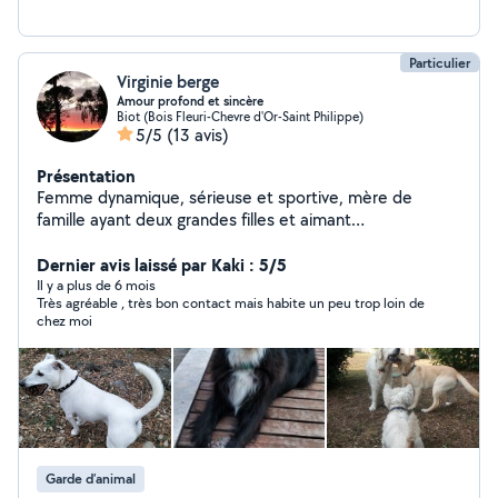
sur votre toutou pendant votre absence. N'hésitez pas
à me solliciter Diplômé ACACED A+
Particulier
Virginie berge
Amour profond et sincère
Biot (Bois Fleuri-Chevre d'Or-Saint Philippe)
5/5
(13 avis)
Présentation
Femme dynamique, sérieuse et sportive, mère de
famille ayant deux grandes filles et aimant
profondemment les animaux de compagnie; située dans
un écrin de verdure environnant, proche forêt et rivière..
Dernier avis laissé par Kaki : 5/5
J'adore me balader en forêt Mon terrain de jeux c'est la
Il y a plus de 6 mois
Très agréable , très bon contact mais habite un peu trop loin de
Brague et la foret Valbonnaise. Souvent en balade et
chez moi
surtout je m'adapte au type de chien évidemment: les
sportifs, les endurants ou bien les tranquilles ou encore
les paisibles au bord de ma.piscine ou simplement à
jouer dans mon jardin clôturé et sécurisé. Ils s'intègrent
completement à notre famille aimante. Au plaisir de
garder vos animaux durant votre absence et ainsi de les
chouchouter choyer et avoir une attitude bienveillante
Garde d’animal
le temps de votre absence pour leur offrir des vacances