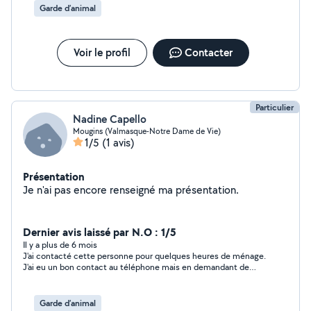
Garde d’animal
Voir le profil
Contacter
Particulier
Nadine Capello
Mougins (Valmasque-Notre Dame de Vie)
1/5
(1 avis)
Présentation
Je n'ai pas encore renseigné ma présentation.
Dernier avis laissé par N.O : 1/5
Il y a plus de 6 mois
J'ai contacté cette personne pour quelques heures de ménage.
J'ai eu un bon contact au téléphone mais en demandant de
décaler la prestation de 2 heures, cela n'a pas convenu donc j'ai
proposé de rester sur l'horaire de base et.........plus de nouvelles
! Dommage d'être sur ce site et ne pas pouvoir communiquer
Garde d’animal