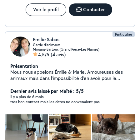
inoubliables . Je suis tout à fait capable de les soigner,
située proche d'un cabinet vétérinaire si besoin de
Voir le profil
Contacter
réagir rapidement. Je n'en prends plus que 1 à 2 . A
bientôt alors. chaleureusement. Virginie
Particulier
Emilie Sabas
Garde d’animaux
Mouans-Sartoux (Grand'Piece-Les Plaines)
4,5/5
(4 avis)
Présentation
Nous nous appelons Émilie & Marie. Amoureuses des
animaux mais dans l'impossibilité d'en avoir pour le
moment, nous vous proposons de prendre soin de votre
boule de poils en votre absence. Étudiante en
Dernier avis laissé par Maïté : 5/5
ostéopathie animale et titulaires de l'Acaced, nous
Il y a plus de 6 mois
très bon contact mais les dates ne convenaient pas
gardons vos loulous depuis maintenant 2 ans à notre
domicile situé à Mouans Sartoux avec un grand parc
comme terrain de jeux.