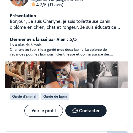
4,7/5
(11 avis)
Présentation
Bonjour , Je suis Charlyne, je suis toiletteuse canin
diplômé en chien, chat et rongeur. Je suis éducatrice
canin diplômé depuis des années, Je fait du
gardiennage pour animaux si besoin avec diplôme aussi
Dernier avis laissé par Alan : 5/5
à l'appuie. Je suis photographe pour les personnes
Il y a plus de 6 mois
Charlyne au top. Elle a gardé mes deux lapins. La colonie de
souhaitant des clichés de leurs animaux, le tarifs et à
vacances pour les lapinous ! Gentillesse et connaissance des
discuter
animaux.
Garde d’animal
Garde de lapin
Voir le profil
Contacter