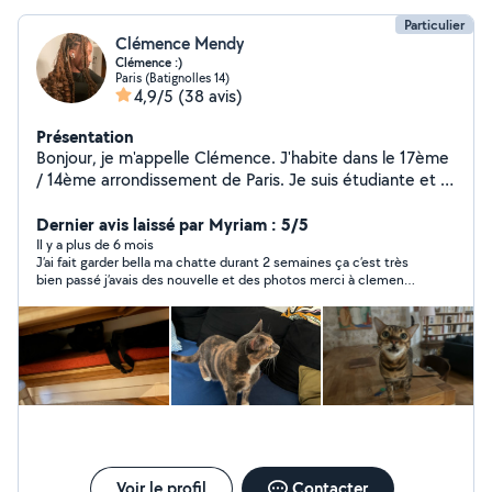
catégorie « éducateur canin ».
Particulier
Clémence Mendy
Clémence :)
Paris (Batignolles 14)
4,9/5
(38 avis)
Présentation
Bonjour, je m'appelle Clémence. J'habite dans le 17ème
/ 14ème arrondissement de Paris. Je suis étudiante et je
suis à la recherche de petits jobs rémunérés. J'ai une
grande expérience avec les enfants, les chats et les
Dernier avis laissé par Myriam : 5/5
chiens. Mon père et moi pouvons garder vos chats à
Il y a plus de 6 mois
J’ai fait garder bella ma chatte durant 2 semaines ça c’est très
mon domicile, ou je pourrai leur rendre visite chez vous.
bien passé j’avais des nouvelle et des photos merci à clemence
Je vous enverrai de belles photos d'eux. Je suis
et son gentil papa 🧓
disponible dès maintenant ! N'hésitez pas à me
contacter directement. Bonne journée à vous :)
Voir le profil
Contacter