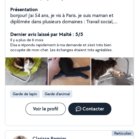
Présentation
bonjour! j'ai 54 ans, je vis à Paris. je suis maman et
diplômée dans plusieurs domaines : Travail social,
animation (BAFA) et 10 ans d'animation l'été, j'ai donc de
l'expérience avec les enfants ; Gardes d'enfants
Dernier avis laissé par Maïté : 5/5
régulières ou occasionnelles avec plaisir ! À titre
Il y a plus de 6 mois
Elsa a répondu rapidement à ma demande et s’est très bien
personnel j'aime beaucoup les animaux, j'ai un chat; Je
occupée de mon chat. Les échanges étaient très agréables.
suis disponible uniquement pour visiter votre animal, car
notre Miss a du mal à partager son espace ;-) Je suis
non-fumeuse, brevet de secourisme passé tous les 5
ans, formation DAE. Attention :Je ne suis plus abonnée
premier, je ne peux donc pas vous répondre si vous
l'êtes ! Je suis à votre disposition pour toute question, à
bientôt ! Elsa #Garde d'enfants #visite d'animaux
Garde de lapin
Garde d’animal
Voir le profil
Contacter
Particulier
Clarisse Regnier