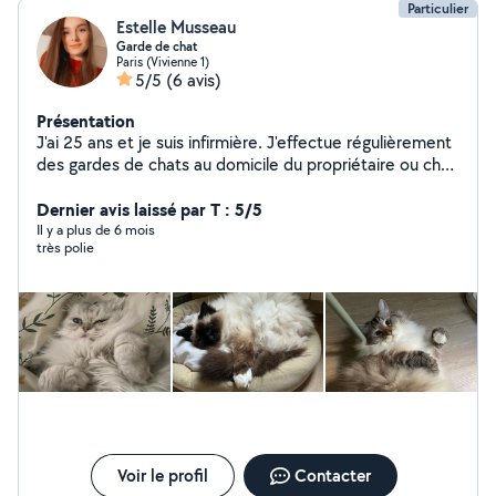
Particulier
Estelle Musseau
Garde de chat
Paris (Vivienne 1)
5/5
(6 avis)
Présentation
J'ai 25 ans et je suis infirmière. J'effectue régulièrement
des gardes de chats au domicile du propriétaire ou chez
moi. J'ai moi-même un chat, la garde à mon domicile est
possible si votre chat apprécie la présence d'autres
Dernier avis laissé par T : 5/5
animaux. N'hésitez pas à me contacter, je serais ravie
Il y a plus de 6 mois
très polie
de m'occuper de vos boules de poils !
Voir le profil
Contacter