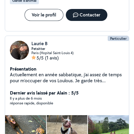
Garde d’animal
Voir le profil
Contacter
Particulier
Laurie B
Petsitter
Paris (Hopital Saint-Louis 4)
5/5
(1 avis)
Présentation
Actuellement en année sabbatique, j'ai assez de temps
pour m'occuper de vos Loulous. Je garde très
régulièrement des chiens à mon domicile et les
promènent quotidiennement dans le 10e et aux
Dernier avis laissé par Alain : 5/5
alentours. Étant véhiculée j'organise également des
Il y a plus de 6 mois
réponse rapide, disponible
balades en forêt.