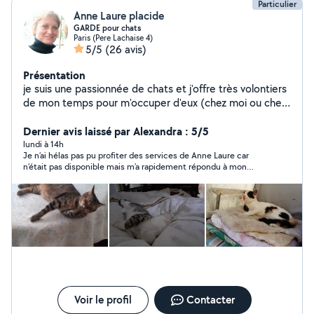
Particulier
Anne Laure placide
GARDE pour chats
Paris (Pere Lachaise 4)
5/5
(26 avis)
Présentation
je suis une passionnée de chats et j'offre très volontiers
de mon temps pour m'occuper d'eux (chez moi ou chez
la personne).
Dernier avis laissé par Alexandra : 5/5
lundi à 14h
Je n’ai hélas pas pu profiter des services de Anne Laure car
n’était pas disponible mais m’a rapidement répondu à mon
message n’étant pas sûre qu’elle serait disponible sur une
partie de la mission elle m’a donné un jour et heure auquel elle
répondrait auquel elle s’est tenu et a cherché à m’aider pour
trouver une autre solution. Elle est d’un contact hyper humain
et courtois. Je n’hésiterai pas à refaire appel à elle
Voir le profil
Contacter