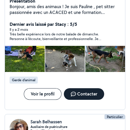
Présentation
Bonjour, amis des animaux ! Je suis Pauline , pet sitter
passionnée avec un ACACED et une formation
d'**éducatrice comportementaliste canin.Je suis ici pour
prendre soin de vos compagnons à quatre pattes
Dernier avis laissé par Stacy : 5/5
pendant votre absence. Ce que je propose : -
Il y a 2 mois
Très belle expérience lors de notre balade de dimanche.
Gardiennage à domicile - Promenades au bois Mon
Personne à l’écoute, bienveillante et professionnelle. Je
objectif ? Offrir à vos animaux amour et attention dans
recommande sans hésiter. Merci encore !
un environnement familier. Chaque animal est unique, et
je m'assure de répondre à ses besoins spécifiques. Si
vous cherchez quelqu'un de confiance pour chouchouter
vos animaux, n'hésitez pas à me contacter !
Garde d’animal
Voir le profil
Contacter
Particulier
Sarah Belhassen
Auxiliaire de puériculture