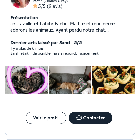
Pantin (Charles Auray)
5/5
(2 avis)
Présentation
Je travaille et habite Pantin. Ma fille et moi même
adorons les animaux. Ayant perdu notre chat
dernièrement, je suis disponible pour de la garde à mon
domicile.
Dernier avis laissé par Sand : 5/5
Il y a plus de 6 mois
Sarah était indisponible mais a répondu rapidement
Voir le profil
Contacter