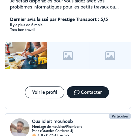
Je serais disponibles pour vous aidez avec vos
problèmes informatiques pour les petits travaux ou
encore pour vous aidez dans vos déménagements port
de meubles , cartons etc
Dernier avis laissé par Prestige Transport : 5/5
Il y a plus de 6 mois
Très bon travail
Voir le profil
Contacter
Particulier
Oualid ait mouhoub
Montage de meubles/Plomberie
Paris (Grandes Carrieres 4)
4,8/5
(244 avis)