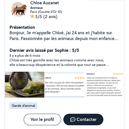
Chloe Auzanet
Animaux
Paris (Goutte d'Or 10)
5/5
(2 avis)
Présentation
Bonjour, Je m'appelle Chloé, j'ai 24 ans et j'habite sur
Paris. Passionnée par les animaux depuis mon enfance
j'ai obtenu mon diplôme d'auxiliaire vétérinaire. Je suis la
gérante de l'entreprise Nos Zamis Poilus qui propose
Dernier avis laissé par Sophie : 5/5
des services pour veiller sur vos compagnons avec soin
Il y a plus de 6 mois
Chloé est très gentille avec les animaux comme avec nous,
et amour. Les services incluent : Promenades
elle a beaucoup d’expérience et la volonté que tout se passe au
quotidiennes pour chiens Visites à domicile et garde de
mieux pour chacun d'entre nous. Une pépite !
votre animal Nettoyage de la litière Soins particuliers
(nettoyage yeux et oreilles, brossage) Photos et videos
régulières pour vous rassurer pendant votre absence
pour que vous soyez toujours rassuré(s) pendant votre
absence N'hésitez pas à me contacter si besoin Merci
Garde d’animal
Voir le profil
Contacter