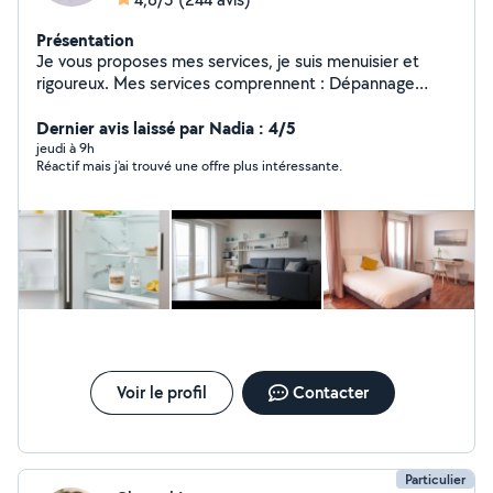
Présentation
Je vous proposes mes services, je suis menuisier et
rigoureux. Mes services comprennent : Dépannage
Débouchage La Plombierie Le Montages de meubles Le
Petit Bricolages Le Nettoyage à domicile Le Nettoyage
Dernier avis laissé par Nadia : 4/5
après chantier Disponible N'hésitez pas pas à me
jeudi à 9h
Réactif mais j'ai trouvé une offre plus intéressante.
contacter pour plus d'information.
Voir le profil
Contacter
Particulier