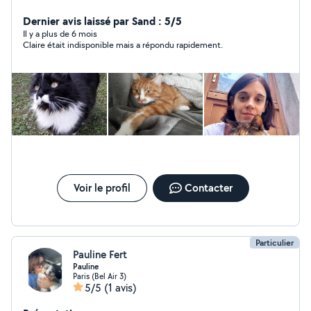
que tout et me propose de m'occuper des votres. J'ai
déjà gardé des animaux dans le passé et j'ai fait des
Dernier avis laissé par Sand : 5/5
stages en clinique vétérinaire.
Il y a plus de 6 mois
Claire était indisponible mais a répondu rapidement.
Voir le profil
Contacter
Particulier
Pauline Fert
Pauline
Paris (Bel Air 3)
5/5
(1 avis)