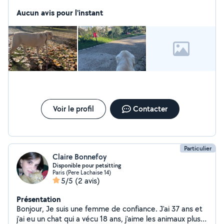
de l'expérience avec les annimaux ( chiens, chat,
chevaux, chèvres) J'ai un BTS dans l'élevage des animaux
Aucun avis pour l'instant
Et je suis aussi étudiante en musique et théâtre
Polyvalente, je peux accomplir de multitudes de tâches
et ayant un papa bricoleur, j'ai quelques connaissances
de bases du bricolage
Voir le profil
Contacter
Particulier
Claire Bonnefoy
Disponible pour petsitting
Paris (Pere Lachaise 14)
5/5
(2 avis)
Présentation
Bonjour, Je suis une femme de confiance. J'ai 37 ans et
j'ai eu un chat qui a vécu 18 ans, j'aime les animaux plus