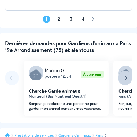
1
2
3
4
Page
suivante
Dernières demandes pour Gardiens d'animaux à Paris
19e Arrondissement (75) et alentours
Marilou G.
M
À convenir
postée à 12:54
p
Cherche Garde animaux
Cherche
Montreuil (Bas Montreuil Ouest 1)
Paris (Ame
Bonjour, je recherche une personne pour
Bonjour, j
garder mon animal pendant mes vacances.
nourrir mo
Prestations de services
Gardiens d'animaux
Paris