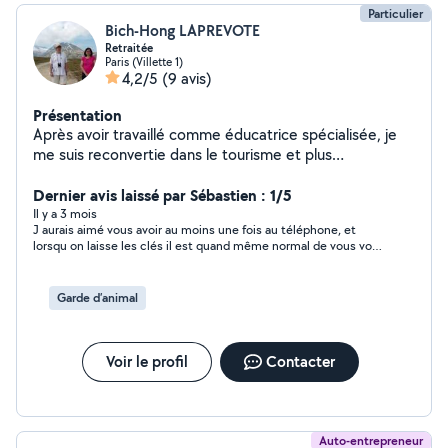
Particulier
Bich-Hong LAPREVOTE
Retraitée
Paris (Villette 1)
4,2/5
(9 avis)
Présentation
Après avoir travaillé comme éducatrice spécialisée, je
me suis reconvertie dans le tourisme et plus
particulièrement spécialisée dans la randonnée. Et
depuis 2 ans, je suis retraitée. Nous habitons Paris
Dernier avis laissé par Sébastien : 1/5
depuis 20 ans et avons toujours eu des chats à la
Il y a 3 mois
J aurais aimé vous avoir au moins une fois au téléphone, et
maison .
lorsqu on laisse les clés il est quand même normal de vous voir
au moins deux fois je partais le jeudi , vous voulez me voir deux
jours avant c est un peu limite non ?
Garde d’animal
Voir le profil
Contacter
Auto-entrepreneur