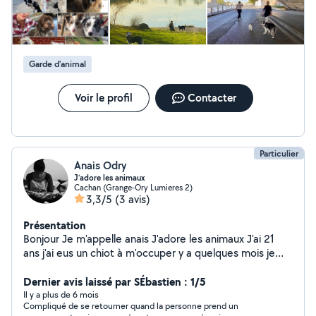
semaine à mon domicile proche Bastille dans un
passage privé en rdc, avec balade matinale + 1 ou 2
autres sorties - durant les WE et vacances scolaires
dans notre maison de campagne clôturée au bord d'un
lac à 1h de paris (Cannes-Écluse). Tarif : 25/ jour Trajet
Garde d’animal
À/R en voiture offert
Voir le profil
Contacter
Particulier
Anais Odry
J’adore les animaux
Cachan (Grange-Ory Lumieres 2)
3,3/5
(3 avis)
Présentation
Bonjour Je m'appelle anais J'adore les animaux J'ai 21
ans j'ai eus un chiot à m'occuper y a quelques mois je
connais tous sur les animaux
Dernier avis laissé par SÉbastien : 1/5
Il y a plus de 6 mois
Compliqué de se retourner quand la personne prend un