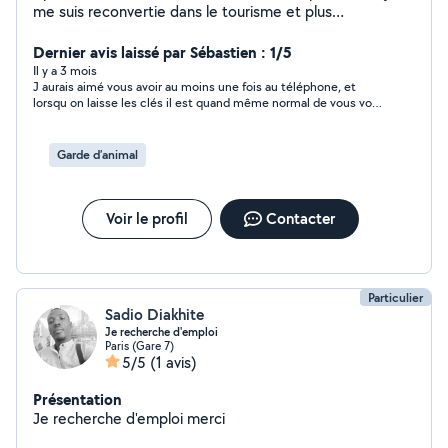
me suis reconvertie dans le tourisme et plus
particulièrement spécialisée dans la randonnée. Et
depuis 2 ans, je suis retraitée. Nous habitons Paris
Dernier avis laissé par Sébastien : 1/5
depuis 20 ans et avons toujours eu des chats à la
Il y a 3 mois
J aurais aimé vous avoir au moins une fois au téléphone, et
maison .
lorsqu on laisse les clés il est quand même normal de vous voir
au moins deux fois je partais le jeudi , vous voulez me voir deux
jours avant c est un peu limite non ?
Garde d’animal
Voir le profil
Contacter
Particulier
Sadio Diakhite
Je recherche d'emploi
Paris (Gare 7)
5/5
(1 avis)
Présentation
Je recherche d'emploi merci