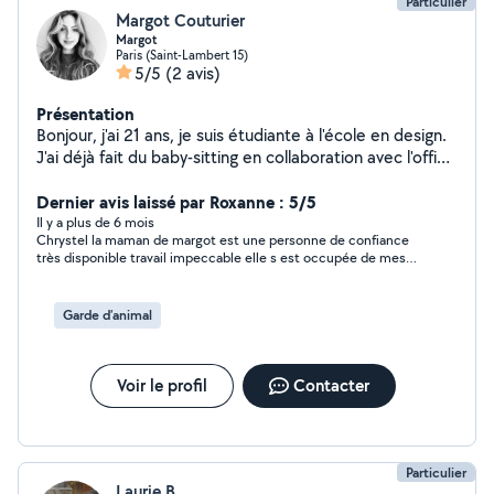
Particulier
Margot Couturier
Margot
Paris (Saint-Lambert 15)
5/5
(2 avis)
Présentation
Bonjour, j'ai 21 ans, je suis étudiante à l'école en design.
J'ai déjà fait du baby-sitting en collaboration avec l'office
de tourisme de ma ville pour des campings et
particuliers lors des vacances scolaires. n'hésitez pas en
Dernier avis laissé par Roxanne : 5/5
cas de besoin :)
Il y a plus de 6 mois
Chrystel la maman de margot est une personne de confiance
très disponible travail impeccable elle s est occupée de mes
lapins mon jardin et mes affaires personnelles je recommande
vivement
Garde d’animal
Voir le profil
Contacter
Particulier
Laurie B