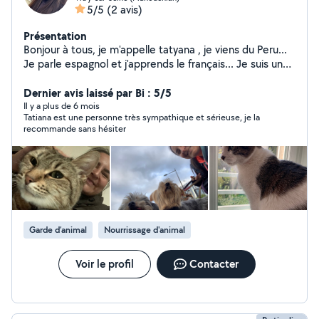
5/5
(2 avis)
Présentation
Bonjour à tous, je m'appelle tatyana , je viens du Peru...
Je parle espagnol et j'apprends le français... Je suis une
personne sympathique et sérieuse. Je recherche un
emploi de femme de ménage, de gardienne d'animaux,
Dernier avis laissé par Bi : 5/5
soins aux personnes âgées ou de baby-sitter. Si vous
Il y a plus de 6 mois
Tatiana est une personne très sympathique et sérieuse, je la
êtes intéressé par un service ou un type, envoyez-moi
recommande sans hésiter
un message. Merci beaucoup
Garde d’animal
Nourrissage d'animal
Voir le profil
Contacter