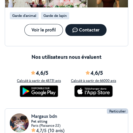
vous conseille de présenter cela sous forme de
"Collections". Le message : "Raconter l'histoire de votre
Garde d’animal
Garde de lapin
journée, des préparatifs au gâteau." Nombre de photos
: 300+ photos retouchées. Support : Galerie privée en
ligne pour les invités Tarif suggéré : À partir de 200
Voir le profil
Contacter
Nos utilisateurs nous évaluent
4,6/5
4,6/5
Calculé à partir de 48731 avis
Calculé à partir de 66000 avis
Particulier
Margaux bdn
Pet sitting
Paris (Plaisance 22)
4,7/5
(10 avis)