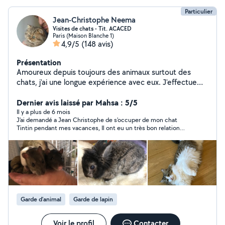
catégorie « éducateur canin ».
Particulier
Jean-Christophe Neema
Visites de chats - Tit. ACACED
Paris (Maison Blanche 1)
4,9/5
(148 avis)
Présentation
Amoureux depuis toujours des animaux surtout des
chats, j'ai une longue expérience avec eux. J'effectue
essentiellement des visites quotidiennes au domicile
des félins. Je ne peux en accueillir chez moi car je doute
Dernier avis laissé par Mahsa : 5/5
que mes deux chats mâles apprécieraient la présence
Il y a plus de 6 mois
J'ai demandé a Jean Christophe de s'occuper de mon chat
d'un tiers matou. Je vous invite à lire les avis sur mon
Tintin pendant mes vacances, Il ont eu un très bon relation
profil pour avoir une idée sur la qualité de mes
tout les deux, ça c'est très bien ce passé. super satisfait, Je lui
prestations. Je suis titulaire de l'ACACED (Attestation
demanderai biensur le même service prochainement. MAHSA
de Connaissances pour les Animaux de Compagnie
d'Espèces Domestiques) qui est une formation
reconnue par le Ministere de l'Agriculture et de la
Souveraineté Alimentaire. Si vous avez des questions, je
me ferais un plaisir d'y répondre. A bientôt.
Garde d’animal
Garde de lapin
Voir le profil
Contacter