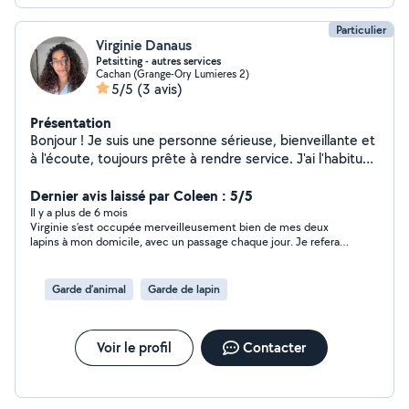
Particulier
Virginie Danaus
Petsitting - autres services
Cachan (Grange-Ory Lumieres 2)
5/5
(3 avis)
Présentation
Bonjour ! Je suis une personne sérieuse, bienveillante et
à l'écoute, toujours prête à rendre service. J'ai l'habitude
de m'occuper d'animaux depuis l'enfance (chats, chiens,
lapins, oiseaux) et je peux aussi vous aider pour des
Dernier avis laissé par Coleen : 5/5
petites courses, du ménage ou d'autres services du
Il y a plus de 6 mois
Virginie s’est occupée merveilleusement bien de mes deux
quotidien. N'hésitez pas à me contacter, je suis réactive
lapins à mon domicile, avec un passage chaque jour. Je referai
et motivée !
appel à elle dès que nécessaire, et avec grand plaisir.
Garde d’animal
Garde de lapin
Voir le profil
Contacter