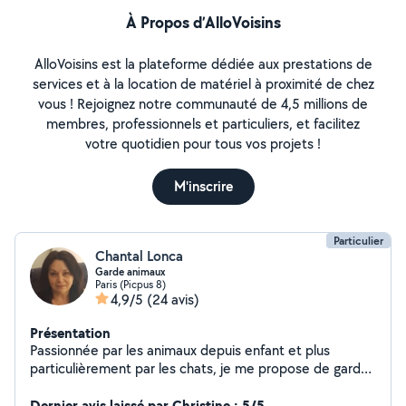
À Propos d’AlloVoisins
AlloVoisins est la plateforme dédiée aux prestations de
services et à la location de matériel à proximité de chez
vous ! Rejoignez notre communauté de 4,5 millions de
membres, professionnels et particuliers, et facilitez
votre quotidien pour tous vos projets !
M'inscrire
Particulier
Chantal Lonca
Garde animaux
Paris (Picpus 8)
4,9/5
(24 avis)
Présentation
Passionnée par les animaux depuis enfant et plus
particulièrement par les chats, je me propose de garder
le votre pendant votre absence. La garde peut se faire
à mon domicile ou bien par des visites au votre selon
Dernier avis laissé par Christine : 5/5