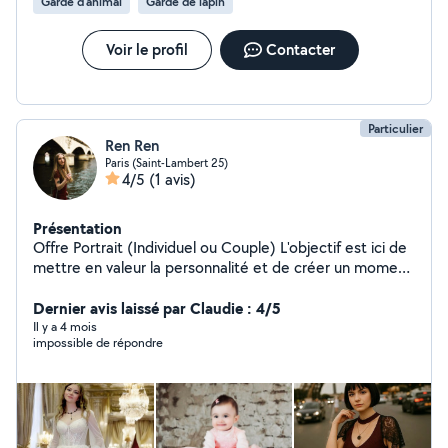
Garde d’animal
Garde de lapin
Voir le profil
Contacter
Particulier
Ren Ren
Paris (Saint-Lambert 25)
4/5
(1 avis)
Présentation
Offre Portrait (Individuel ou Couple) L'objectif est ici de
mettre en valeur la personnalité et de créer un moment
de confiance. Le message : "Une parenthèse pour vous
voir autrement." Le Pack Type : Durée : 1h00 de séance.
Dernier avis laissé par Claudie : 4/5
Lieu : Extérieur (lumière naturelle) ou à domicile.
Il y a 4 mois
impossible de répondre
Livrables : 10 photos retouchées en haute définition.
Offre Bébé / Naissance Ici, la sécurité, la patience et la
douceur sont vos arguments de vente. Le message :
"Leurs premiers jours sont précieux, figeons-les
ensemble." Le Pack Type : Durée : 2h à 3h 100-200
Mariage C'est une prestation de service complète. Je