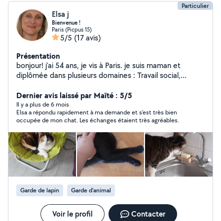
Particulier
Elsa j
Bienvenue !
Paris (Picpus 15)
5/5
(17 avis)
Présentation
bonjour! j'ai 54 ans, je vis à Paris. je suis maman et
diplômée dans plusieurs domaines : Travail social,
animation (BAFA) et 10 ans d'animation l'été, j'ai donc de
l'expérience avec les enfants ; Gardes d'enfants
Dernier avis laissé par Maïté : 5/5
régulières ou occasionnelles avec plaisir ! À titre
Il y a plus de 6 mois
Elsa a répondu rapidement à ma demande et s’est très bien
personnel j'aime beaucoup les animaux, j'ai un chat; Je
occupée de mon chat. Les échanges étaient très agréables.
suis disponible uniquement pour visiter votre animal, car
notre Miss a du mal à partager son espace ;-) Je suis
non-fumeuse, brevet de secourisme passé tous les 5
ans, formation DAE. Attention :Je ne suis plus abonnée
premier, je ne peux donc pas vous répondre si vous
l'êtes ! Je suis à votre disposition pour toute question, à
bientôt ! Elsa #Garde d'enfants #visite d'animaux
Garde de lapin
Garde d’animal
Voir le profil
Contacter