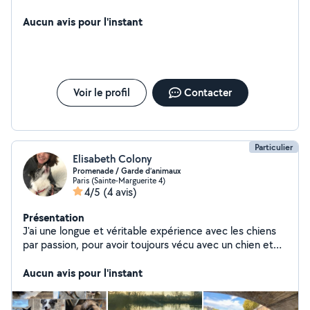
Aucun avis pour l'instant
Voir le profil
Contacter
Particulier
Elisabeth Colony
Promenade / Garde d’animaux
Paris (Sainte-Marguerite 4)
4/5
(4 avis)
Présentation
J'ai une longue et véritable expérience avec les chiens
par passion, pour avoir toujours vécu avec un chien et
en avoir gardé/promené beaucoup d'autres !
PROMENADE avec ma chienne border collie, très douce
Aucun avis pour l'instant
et non dominante, depuis le Port de la Bastille aux quais
de Seine. Tarif : 15 / heure GARDE - PENSION - en