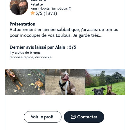
Petsitter
Paris (Hopital Saint-Louis 4)
5/5
(1 avis)
Présentation
Actuellement en année sabbatique, j'ai assez de temps
pour m'occuper de vos Loulous. Je garde très
régulièrement des chiens à mon domicile et les
promènent quotidiennement dans le 10e et aux
Dernier avis laissé par Alain : 5/5
alentours. Étant véhiculée j'organise également des
Il y a plus de 6 mois
réponse rapide, disponible
balades en forêt.
Voir le profil
Contacter