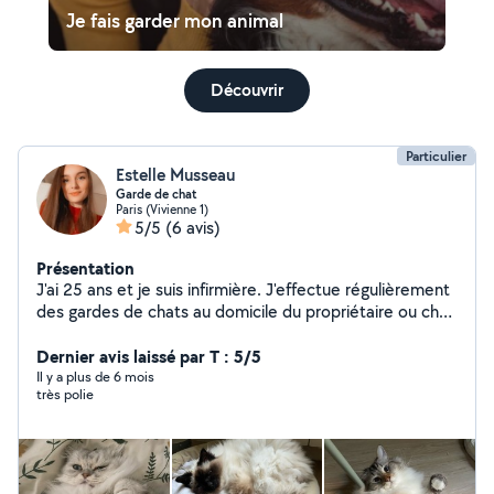
Je fais garder mon animal
Découvrir
Particulier
Estelle Musseau
Garde de chat
Paris (Vivienne 1)
5/5
(6 avis)
Présentation
J'ai 25 ans et je suis infirmière. J'effectue régulièrement
des gardes de chats au domicile du propriétaire ou chez
moi. J'ai moi-même un chat, la garde à mon domicile est
possible si votre chat apprécie la présence d'autres
Dernier avis laissé par T : 5/5
animaux. N'hésitez pas à me contacter, je serais ravie
Il y a plus de 6 mois
très polie
de m'occuper de vos boules de poils !