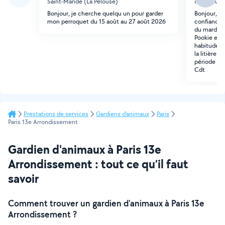
Saint-Mandé (La Pelouse)
Montrouge 
Bonjour, je cherche quelqu un pour garder
Bonjour, J
mon perroquet du 15 août au 27 août 2026
confiance 
du mardi 4
Pookie est
habitudes.
la litière.
période ? M
Cdt
Prestations de services
Gardiens d'animaux
Paris
Paris 13e Arrondissement
Gardien d'animaux à Paris 13e
Arrondissement : tout ce qu’il faut
savoir
Comment trouver un gardien d'animaux à Paris 13e
Arrondissement ?