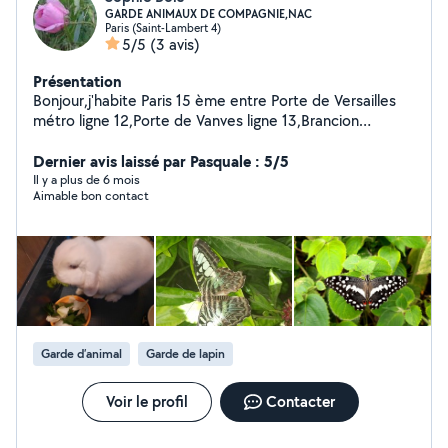
GARDE ANIMAUX DE COMPAGNIE,NAC
Paris (Saint-Lambert 4)
5/5
(3 avis)
Présentation
Bonjour,j'habite Paris 15 ème entre Porte de Versailles
métro ligne 12,Porte de Vanves ligne 13,Brancion
Tramway T3.J'ai toujours vécue entourée d'animaux
ayant mes grands-parents à la campagne depuis toute
Dernier avis laissé par Pasquale : 5/5
petite.Je garde souvent des petits,moyens et grands
Il y a plus de 6 mois
Aimable bon contact
animaux de compagnie de particulier à mon domicile et
aux domiciles des personnes et garder plusieurs fois
des:Chiens, chats,lapins,cochon d inde,tortue... De plus,
j ai le diplôme d assistante vétérinaire option NAC.Je
garde un animal à la fois ou plusieurs si même
propriétaire.Si vous êtes intéressez vous pouvez me
contactez par le site merci et peut être à bientôt
Sophie.
Garde d’animal
Garde de lapin
Voir le profil
Contacter