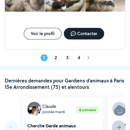
Voir le profil
Contacter
1
2
3
4
Page
suivante
Dernières demandes pour Gardiens d'animaux à Paris
13e Arrondissement (75) et alentours
Claude
O
À convenir
postée mardi
p
Cherche Garde animaux
Cherche