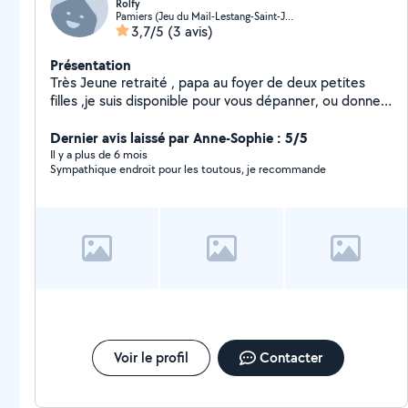
Rolfy
Pamiers (Jeu du Mail-Lestang-Saint-Jean)
3,7/5
(3 avis)
Présentation
Très Jeune retraité , papa au foyer de deux petites
filles ,je suis disponible pour vous dépanner, ou donner
un coup de main . Autodidacte,Multitâches et
rigoureux je sais m'adapter et j'aime le travail bien fait .
Dernier avis laissé par Anne-Sophie : 5/5
N'hésitez pas à me contacter
Il y a plus de 6 mois
Sympathique endroit pour les toutous, je recommande
Voir le profil
Contacter