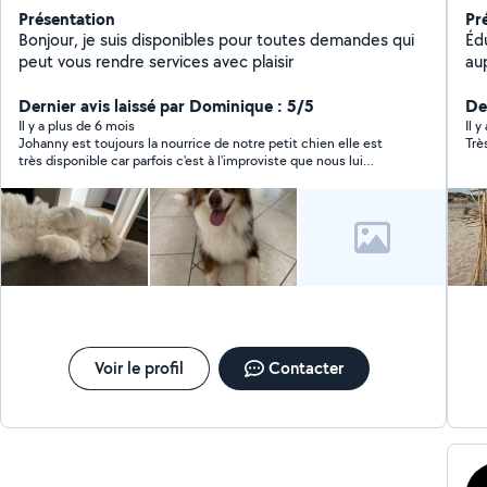
Présentation
Pr
Bonjour, je suis disponibles pour toutes demandes qui
Éd
peut vous rendre services avec plaisir
au
de
Dernier avis laissé par Dominique : 5/5
ma
De
Dis
Il y a plus de 6 mois
Il 
Johanny est toujours la nourrice de notre petit chien elle est
Trè
devoirs 
très disponible car parfois c'est à l'improviste que nous lui
ani
demandons. Elle est gentille et adore les animaux pour en avoir
domicil
aussi (mais des chats). Elle est très souriante et aimable.
que
Dis
d'i
Voir le profil
Contacter