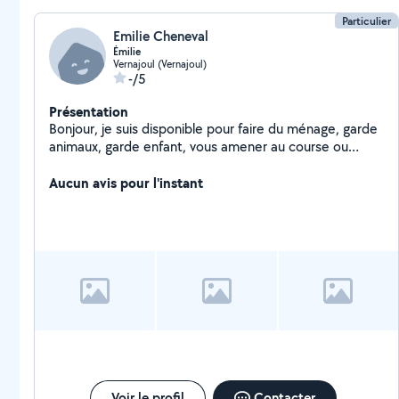
Particulier
Emilie Cheneval
Émilie
Vernajoul (Vernajoul)
-/5
Présentation
Bonjour, je suis disponible pour faire du ménage, garde
animaux, garde enfant, vous amener au course ou
autre, aider les personne âgée, livraison.
Aucun avis pour l'instant
Voir le profil
Contacter