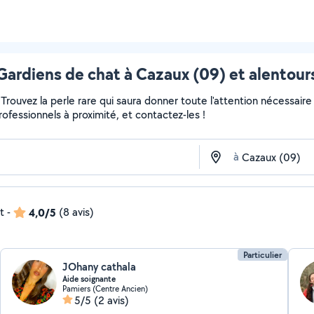
Gardiens de chat à Cazaux (09) et alentour
r... Trouvez la perle rare qui saura donner toute l'attention nécess
professionnels à proximité, et contactez-les !
à
t
-
4,0/5
(8 avis)
Particulier
JOhany cathala
Aide soignante
Pamiers (Centre Ancien)
5/5
(2 avis)