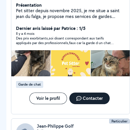
Présentation
Pet sitter depuis novembre 2025, je me situe a saint
jean du falga, je propose mes services de gardes
chiens et chats sur saint jean du falga et 25 kilomètres
alentours . Garde à mon domicile, visite au domicile du
Dernier avis laissé par Patrice : 1/5
propriétaire.
Il y a 4 mois
Des prix exorbitants,soi disant correspondant aux tarifs
appliqués par des professionnels,faux car la garde d un chat
tourne entre 12et15€ jour et non 26€
Garde de chat
Voir le profil
Contacter
Particulier
Jean-Philippe Golf