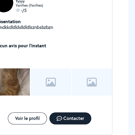
Yyyyy
Varilhes (Varilhes)
-/5
ésentation
ndkkdldldslldldlsznbsbzbzn
cun avis pour l'instant
Voir le profil
Contacter