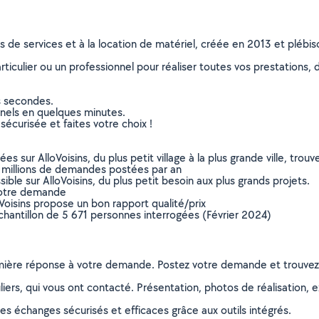
ns de services et à la location de matériel, créée en 2013 et plébi
culier ou un professionnel pour réaliser toutes vos prestations, d
s secondes.
nnels en quelques minutes.
sécurisée et faites votre choix !
sur AlloVoisins, du plus petit village à la plus grande ville, tro
 millions de demandes postées par an
ible sur AlloVoisins, du plus petit besoin aux plus grands projets.
votre demande
oVoisins propose un bon rapport qualité/prix
chantillon de 5 671 personnes interrogées (Février 2024)
remière réponse à votre demande. Postez votre demande et trouve
ers, qui vous ont contacté. Présentation, photos de réalisation, exp
s échanges sécurisés et efficaces grâce aux outils intégrés.