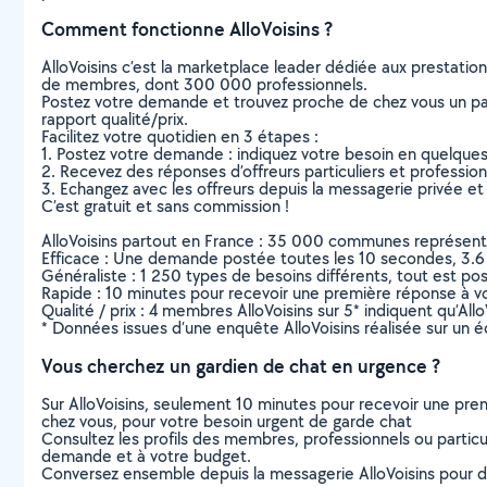
Comment fonctionne AlloVoisins ?
AlloVoisins c’est la marketplace leader dédiée aux prestatio
de membres, dont 300 000 professionnels.
Postez votre demande et trouvez proche de chez vous un parti
rapport qualité/prix.
Facilitez votre quotidien en 3 étapes :
1. Postez votre demande : indiquez votre besoin en quelque
2. Recevez des réponses d’offreurs particuliers et professio
3. Echangez avec les offreurs depuis la messagerie privée et 
C’est gratuit et sans commission !
AlloVoisins partout en France : 35 000 communes représentées 
Efficace : Une demande postée toutes les 10 secondes, 3.6
Généraliste : 1 250 types de besoins différents, tout est poss
Rapide : 10 minutes pour recevoir une première réponse à 
Qualité / prix : 4 membres AlloVoisins sur 5* indiquent qu’All
* Données issues d’une enquête AlloVoisins réalisée sur un é
Vous cherchez un gardien de chat en urgence ?
Sur AlloVoisins, seulement 10 minutes pour recevoir une p
chez vous, pour votre besoin urgent de garde chat
Consultez les profils des membres, professionnels ou particuli
demande et à votre budget.
Conversez ensemble depuis la messagerie AlloVoisins pour de