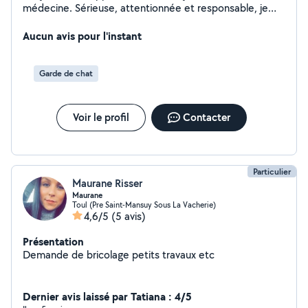
médecine. Sérieuse, attentionnée et responsable, je
vous propose mes services pour du baby-sitting ainsi
que pour la garde de vos animaux de compagnie (chiens
Aucun avis pour l'instant
et chats). Que ce soit pour une soirée, une urgence ou
un besoin régulier, je veillerai sur eux avec bienveillance
Garde de chat
et en toute sécurité. N'hésitez pas à me contacter pour
me parler de vos besoins. À très vite !
Voir le profil
Contacter
Particulier
Maurane Risser
Maurane
Toul (Pre Saint-Mansuy Sous La Vacherie)
4,6/5
(5 avis)
Présentation
Demande de bricolage petits travaux etc
Dernier avis laissé par Tatiana : 4/5