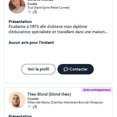
Coralie
Toul (Saint-Epvre Petite Corvee)
-/5
Présentation
Étudiante à l'IRTS afin d'obtenir mon diplôme
d'éducatrice spécialisée et travaillant dans une maison
d'enfants, je reste disponible pour différents services
tels que du baby-sitting ou autres services .
Aucun avis pour l'instant
Voir le profil
Contacter
Auto-entrepreneur
Theo Blond (blond theo)
Coursier
Villers-lès-Nancy (Clairlieu-Valonniere Bois de l'Hospice)
-/5
Présentation