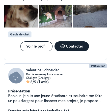
bon feeling avec notre minette!
Garde de chat
Voir le profil
Contacter
Particulier
Valentine Schneider
Garde animaux/ Livre course
Chaligny (Chaligny)
5/5
(1 avis)
Présentation
Bonjour, je suis une jeune étudiante et souhaite me faire
un peu d'argent pour financer mes projets, je propose
mes services pour garder des animaux ( j'en ai déjà
gardé auparavant ) et faire les courses ou les livrer aux
Dernier avis laissé par Isabelle : 5/5