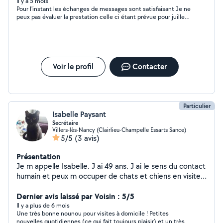
Il y a 5 mois
Pour l'instant les échanges de messages sont satisfaisant Je ne
peux pas évaluer la prestation celle ci étant prévue pour juillet.
Mais une rencontre pour une première approche étant prévue
avant je pourrais en dire plus En tout cas merci pour
l'investissement que sera cette garde de mes monstres a
quatres pattes 😉
Voir le profil
Contacter
Particulier
Isabelle Paysant
Secrétaire
Villers-lès-Nancy (Clairlieu-Champelle Essarts Sance)
5/5
(3 avis)
Présentation
Je m appelle Isabelle. J ai 49 ans. J ai le sens du contact
humain et peux m occuper de chats et chiens en visite à
votre domicile car j'ai un chat et un chien à la maison. Je
peux aussi garder des enfants. Je suis facilement
Dernier avis laissé par Voisin : 5/5
disponible. N'hésitez pas à me contacter.
Il y a plus de 6 mois
Une très bonne nounou pour visites à domicile ! Petites
nouvelles quotidiennes (ce qui fait toujours plaisir) et un très