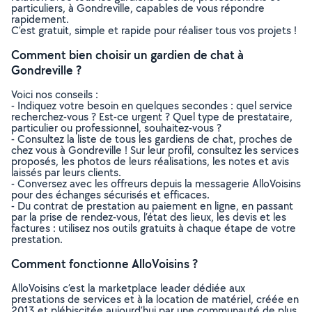
particuliers, à Gondreville, capables de vous répondre
rapidement.
C’est gratuit, simple et rapide pour réaliser tous vos projets !
Comment bien choisir un gardien de chat à
Gondreville ?
Voici nos conseils :
- Indiquez votre besoin en quelques secondes : quel service
recherchez-vous ? Est-ce urgent ? Quel type de prestataire,
particulier ou professionnel, souhaitez-vous ?
- Consultez la liste de tous les gardiens de chat, proches de
chez vous à Gondreville ! Sur leur profil, consultez les services
proposés, les photos de leurs réalisations, les notes et avis
laissés par leurs clients.
- Conversez avec les offreurs depuis la messagerie AlloVoisins
pour des échanges sécurisés et efficaces.
- Du contrat de prestation au paiement en ligne, en passant
par la prise de rendez-vous, l’état des lieux, les devis et les
factures : utilisez nos outils gratuits à chaque étape de votre
prestation.
Comment fonctionne AlloVoisins ?
AlloVoisins c’est la marketplace leader dédiée aux
prestations de services et à la location de matériel, créée en
2013 et plébiscitée aujourd’hui par une communauté de plus