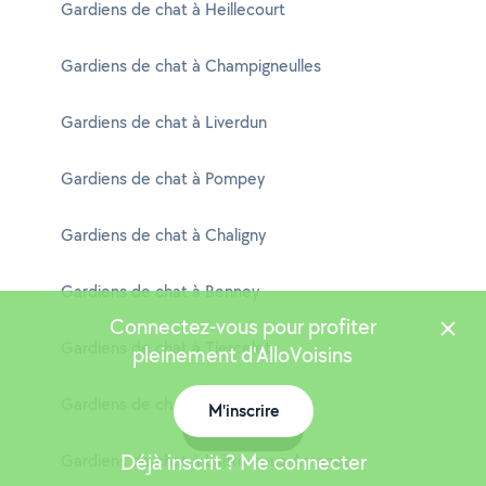
Gardiens de chat à Heillecourt
Gardiens de chat à Champigneulles
Gardiens de chat à Liverdun
Gardiens de chat à Pompey
Gardiens de chat à Chaligny
Gardiens de chat à Benney
Connectez-vous pour profiter
Gardiens de chat à Tiercelet
pleinement d'AlloVoisins
Gardiens de chat à Morfontaine
M'inscrire
Carte
Déjà inscrit ? Me connecter
Gardiens de chat à Laître-sous-Amance