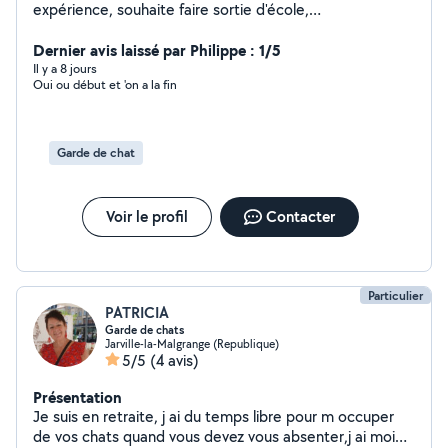
expérience, souhaite faire sortie d'école,
accompagnatrice de personnes âgées, ménages, aide à
domicile et secrétariat.
Dernier avis laissé par Philippe : 1/5
Il y a 8 jours
Oui ou début et 'on a la fin
Garde de chat
Voir le profil
Contacter
Particulier
PATRICIA
Garde de chats
Jarville-la-Malgrange (Republique)
5/5
(4 avis)
Présentation
Je suis en retraite, j ai du temps libre pour m occuper
de vos chats quand vous devez vous absenter,j ai moi