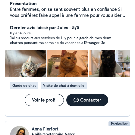
Présentation
Entre femmes, on se sent souvent plus en confiance Si
vous préférez faire appel à une femme pour vous aider
au quotidien, vous êtes sur le bon profil ! Je m'appelle
Lily, j'ai 23 ans et je suis diplômée d'un master manager
Dernier avis laissé par Jules : 5/5
commerciale. Le matin je suis commerciale et l'après
Il y a 14 jours
J'ai eu recours aux services de Lily pour la garde de mes deux
midi disponible pour vous aider. Sérieuse, impliquée et
chattes pendant ma semaine de vacances à l'étranger. Je
toujours motivée, j'aime rendre service et aider les
recommande à 100% ! Lily a fait preuve d'une excellente
autres. Je propose : Ménage / entretien Garde
communication quotidienne et a été au petit soin pour mes
d'enfants (je possède le BAFA) Garde d'animaux Petits
chattes. Je n'hésiterais pas à faire de nouveau appel à ses
services si besoin Encore merci !
services du quotidien (courses, colis, aide ponctuelle)
Au plaisir de vous aider !
Garde de chat
Visite de chat à domicile
Voir le profil
Contacter
Particulier
Anna Fierfort
Auxiliaire veterinaire, Nancy