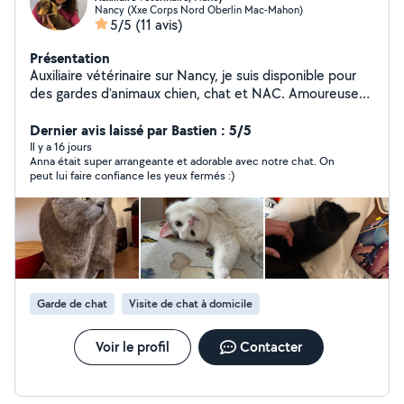
Nancy (Xxe Corps Nord Oberlin Mac-Mahon)
5/5
(11 avis)
Présentation
Auxiliaire vétérinaire sur Nancy, je suis disponible pour
des gardes d'animaux chien, chat et NAC. Amoureuse
des petites bêtes, je serai ravie de m'occuper des vos
compagnons selon leur besoins, les garder lorsque vous
Dernier avis laissé par Bastien : 5/5
devez vous absenter, faire des balades, les toiletter si
Il y a 16 jours
Anna était super arrangeante et adorable avec notre chat. On
besoin etc.
peut lui faire confiance les yeux fermés :)
Garde de chat
Visite de chat à domicile
Voir le profil
Contacter