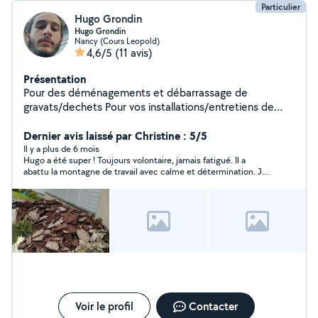
Particulier
Hugo Grondin
Hugo Grondin
Nancy (Cours Leopold)
4,6/5
(11 avis)
Présentation
Pour des déménagements et débarrassage de
gravats/dechets Pour vos installations/entretiens de
climatisation également. Pour vos garde d'enfants et
Dernier avis laissé par Christine : 5/5
babysiting. Envoyez moi un message
Il y a plus de 6 mois
Hugo a été super ! Toujours volontaire, jamais fatigué. Il a
abattu la montagne de travail avec calme et détermination. Je
le recommande fortement.
Voir le profil
Contacter