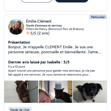
Particulier
Émilie Clément
Garde d'animaux et services
Villers-lès-Nancy (Remicourt Parc de Brabois)
5/5
(2 avis)
Présentation
Bonjour, Je m'appelle CLEMENT Emilie. Je suis une
personne sérieuse, ponctuelle et bienveillante. J'aime
rendre service et travailler avec soin. Je propose mes
services notamment pour la garde d'animaux et l'aide à
Dernier avis laissé par Isabelle : 5/5
la personne, mais je reste ouverte à d'autres demandes
Il y a 12 jours
Ayant trouvé une personne pour garder mes animaux, je n'ai pas
selon vos besoins. N'hésitez pas à me contacter.
fait appel à vos services. Je vous remercie néanmoins pour
votre disponibilité et réactivité.
Garde de chat