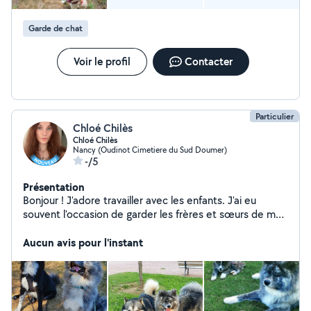
Garde de chat
Voir le profil
Contacter
Particulier
Chloé Chilès
Chloé Chilès
Nancy (Oudinot Cimetiere du Sud Doumer)
-/5
Présentation
Bonjour ! J'adore travailler avec les enfants. J'ai eu
souvent l'occasion de garder les frères et sœurs de mes
proches, et ça depuis l'enfance. Je suis douce, patiente,
responsable et très attentive. Je sais parfaitement
Aucun avis pour l'instant
m'adapter aux besoins de chaque enfant et leurs
proposer des activités adaptées. J'adore également les
animaux! Ayant moi-même eux plusieurs chats, rongeurs
et actuellement un chien, je sais m'adapter aux besoins