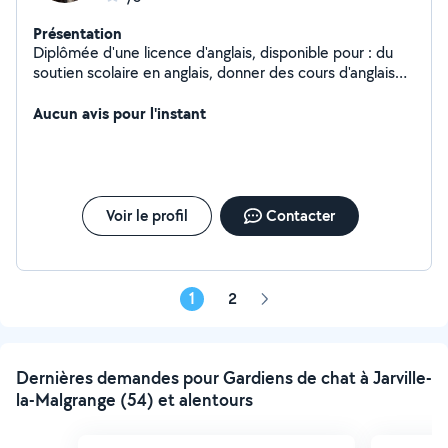
Présentation
Diplômée d'une licence d'anglais, disponible pour : du
soutien scolaire en anglais, donner des cours d'anglais
de manière ludique aux enfants (ex: jeux, chansons),
faire du babysitting, ou garder vos chats à mon domicile
Aucun avis pour l'instant
(maison avec jardin). Je suis sérieuse et appliqué dans
ce que je fais. Curieuse, j'aime me cultiver et apprendre
de nouvelles choses.
Voir le profil
Contacter
1
2
Page
suivante
Dernières demandes pour Gardiens de chat à Jarville-
la-Malgrange (54) et alentours