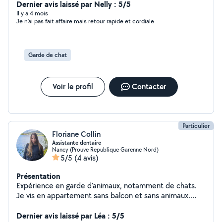
particuliers ou entreprises *Garde d'enfants (expérience
Dernier avis laissé par Nelly : 5/5
de maman) *Garde d'animaux (visite, promenade, soins)
Il y a 4 mois
Je n'ai pas fait affaire mais retour rapide et cordiale
*Aide à domicile et aux courses *Soutien ponctuel ou
régulier selon vos besoins Disponible dans Nancy et sa
grande couronne Horaires flexibles Je m'adapte à vos
contraintes Fiable, discrète, organisée et à l'écoute
Garde de chat
N'hésitez pas à me contacter pour en discuter ou pour
un premier échange
Voir le profil
Contacter
Particulier
Floriane Collin
Assistante dentaire
Nancy (Prouve Republique Garenne Nord)
5/5
(4 avis)
Présentation
Expérience en garde d'animaux, notamment de chats.
Je vis en appartement sans balcon et sans animaux.
Anciennement professeur des écoles, je propose mes
services pour l'aide aux devoirs ou pour des cours
Dernier avis laissé par Léa : 5/5