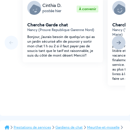
Cinthia D.
S
À convenir
postée hier
p
Cherche Garde chat
Cherche
Nancy (Prouve Republique Garenne Nord)
Nancy (Vau
Marie)
Bonjour, j'aurais besoin de quelqu'un qui as
un jardin sécurisé afin de pouvoir y sortir
Bonjour, j
mon chat 1 h ou 2 si il faut payer pas de
pour venir 
soucis tant que le tarif est raisonnable, je
litière et 
suis du côté de mont désert Merciii!!
vacances. 
finalement
service. A p
au plus tar
livres à la 
faire un ca
Prestations de services
Gardiens de chat
Meurthe-et-moselle