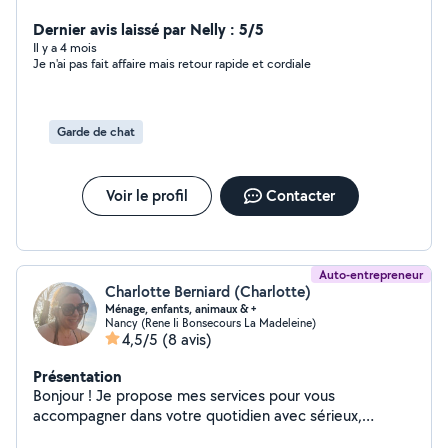
même un.chat Doudou
Dernier avis laissé par Nelly : 5/5
Il y a 4 mois
Je n'ai pas fait affaire mais retour rapide et cordiale
Garde de chat
Voir le profil
Contacter
Auto-entrepreneur
Charlotte Berniard (Charlotte)
Ménage, enfants, animaux & +
Nancy (Rene Ii Bonsecours La Madeleine)
4,5/5
(8 avis)
Présentation
Bonjour ! Je propose mes services pour vous
accompagner dans votre quotidien avec sérieux,
bienveillance et bonne humeur. *Ménage chez