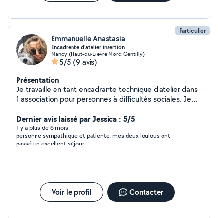
Particulier
Emmanuelle Anastasia
Encadrente d'atelier insertion
Nancy (Haut-du-Lievre Nord Gentilly)
5/5
(9 avis)
Présentation
Je travaille en tant encadrante technique d'atelier dans
1 association pour personnes à difficultés sociales. Je
travaille aussi pour plusieurs particuliers entre autres des
chambres d'hôtes. (entretien des locaux) Je suis
Dernier avis laissé par Jessica : 5/5
également Petsitter J adore les animaux. .et très
Il y a plus de 6 mois
personne sympathique et patiente. mes deux loulous ont
sensible à la cruauté animale. . Pour mon CV complet il
passé un excellent séjour...
est visible sur LinkedIn
Voir le profil
Contacter