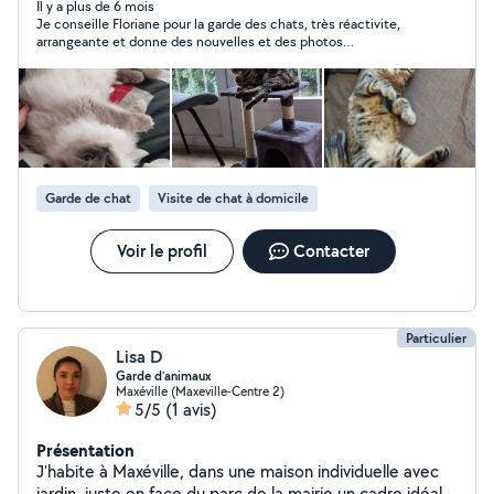
particuliers jusqu'en 3e.
Il y a plus de 6 mois
Je conseille Floriane pour la garde des chats, très réactivite,
arrangeante et donne des nouvelles et des photos
régulièrement, nous n'hésiterons pas à revenir vers elle. Salto
s'est senti comme chez lui ! encore merci !
Garde de chat
Visite de chat à domicile
Voir le profil
Contacter
Particulier
Lisa D
Garde d’animaux
Maxéville (Maxeville-Centre 2)
5/5
(1 avis)
Présentation
J'habite à Maxéville, dans une maison individuelle avec
jardin, juste en face du parc de la mairie un cadre idéal