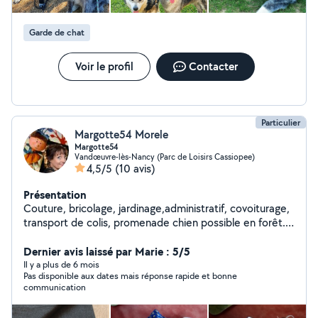
de chaque animal. Je serais ravie de pouvoir m'occuper
et chouchouter vos loulous
Garde de chat
Voir le profil
Contacter
Particulier
Margotte54 Morele
Margotte54
Vandœuvre-lès-Nancy (Parc de Loisirs Cassiopee)
4,5/5
(10 avis)
Présentation
Couture, bricolage, jardinage,administratif, covoiturage,
transport de colis, promenade chien possible en forêt...
Sport (marche, rando, running, vtt)
Dernier avis laissé par Marie : 5/5
Il y a plus de 6 mois
Pas disponible aux dates mais réponse rapide et bonne
communication