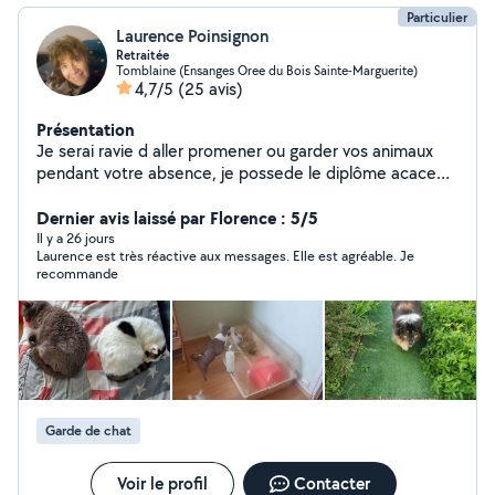
Particulier
Laurence Poinsignon
Retraitée
Tomblaine (Ensanges Oree du Bois Sainte-Marguerite)
4,7/5
(25 avis)
Présentation
Je serai ravie d aller promener ou garder vos animaux
pendant votre absence, je possede le diplôme acaced
chien Je vous propose également diverse prêt de
matériel merci et à bientôt
Dernier avis laissé par Florence : 5/5
Il y a 26 jours
Laurence est très réactive aux messages. Elle est agréable. Je
recommande
Garde de chat
Voir le profil
Contacter