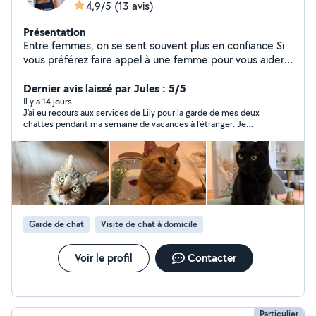
4,9/5
(13 avis)
Présentation
Entre femmes, on se sent souvent plus en confiance Si
vous préférez faire appel à une femme pour vous aider
au quotidien, vous êtes sur le bon profil ! Je m'appelle
Lily, j'ai 23 ans et je suis diplômée d'un master manager
Dernier avis laissé par Jules : 5/5
commerciale. Le matin je suis commerciale et l'après
Il y a 14 jours
J'ai eu recours aux services de Lily pour la garde de mes deux
midi disponible pour vous aider. Sérieuse, impliquée et
chattes pendant ma semaine de vacances à l'étranger. Je
toujours motivée, j'aime rendre service et aider les
recommande à 100% ! Lily a fait preuve d'une excellente
autres. Je propose : Ménage / entretien Garde
communication quotidienne et a été au petit soin pour mes
d'enfants (je possède le BAFA) Garde d'animaux Petits
chattes. Je n'hésiterais pas à faire de nouveau appel à ses
services si besoin Encore merci !
services du quotidien (courses, colis, aide ponctuelle)
Au plaisir de vous aider !
Garde de chat
Visite de chat à domicile
Voir le profil
Contacter
Particulier