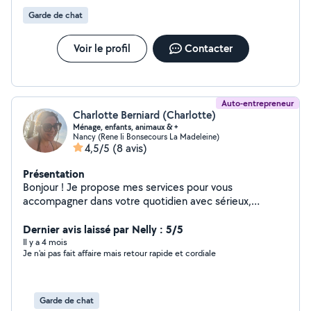
Garde de chat
Voir le profil
Contacter
Auto-entrepreneur
Charlotte Berniard (Charlotte)
Ménage, enfants, animaux & +
Nancy (Rene Ii Bonsecours La Madeleine)
4,5/5
(8 avis)
Présentation
Bonjour ! Je propose mes services pour vous
accompagner dans votre quotidien avec sérieux,
bienveillance et bonne humeur. *Ménage chez
particuliers ou entreprises *Garde d'enfants (expérience
Dernier avis laissé par Nelly : 5/5
de maman) *Garde d'animaux (visite, promenade, soins)
Il y a 4 mois
Je n'ai pas fait affaire mais retour rapide et cordiale
*Aide à domicile et aux courses *Soutien ponctuel ou
régulier selon vos besoins Disponible dans Nancy et sa
grande couronne Horaires flexibles Je m'adapte à vos
contraintes Fiable, discrète, organisée et à l'écoute
Garde de chat