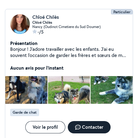
Particulier
Chloé Chilès
Chloé Chilès
Nancy (Oudinot Cimetiere du Sud Doumer)
-/5
Présentation
Bonjour ! J'adore travailler avec les enfants. J'ai eu
souvent l'occasion de garder les frères et sœurs de mes
proches, et ça depuis l'enfance. Je suis douce, patiente,
responsable et très attentive. Je sais parfaitement
Aucun avis pour l'instant
m'adapter aux besoins de chaque enfant et leurs
proposer des activités adaptées. J'adore également les
animaux! Ayant moi-même eux plusieurs chats, rongeurs
et actuellement un chien, je sais m'adapter aux besoins
de chaque animal. Je serais ravie de pouvoir m'occuper
et chouchouter vos loulous
Garde de chat
Voir le profil
Contacter