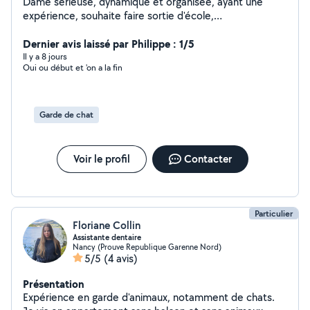
Dame sérieuse, dynamique et organisée, ayant une
expérience, souhaite faire sortie d'école,
accompagnatrice de personnes âgées, ménages, aide à
domicile et secrétariat.
Dernier avis laissé par Philippe : 1/5
Il y a 8 jours
Oui ou début et 'on a la fin
Garde de chat
Voir le profil
Contacter
Particulier
Floriane Collin
Assistante dentaire
Nancy (Prouve Republique Garenne Nord)
5/5
(4 avis)
Présentation
Expérience en garde d'animaux, notamment de chats.