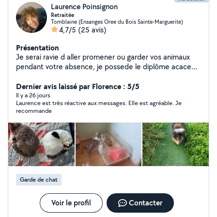
Laurence Poinsignon
Retraitée
Tomblaine (Ensanges Oree du Bois Sainte-Marguerite)
4,7/5
(25 avis)
Présentation
Je serai ravie d aller promener ou garder vos animaux
pendant votre absence, je possede le diplôme acaced
chien Je vous propose également diverse prêt de
matériel merci et à bientôt
Dernier avis laissé par Florence : 5/5
Il y a 26 jours
Laurence est très réactive aux messages. Elle est agréable. Je
recommande
Garde de chat
Voir le profil
Contacter