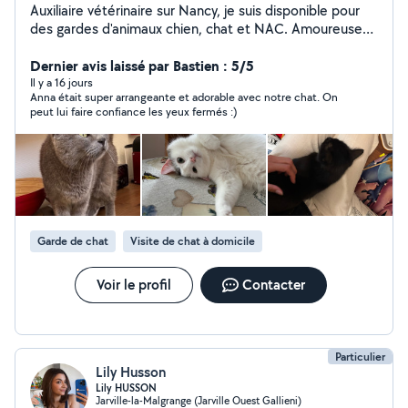
Auxiliaire vétérinaire sur Nancy, je suis disponible pour
des gardes d'animaux chien, chat et NAC. Amoureuse
des petites bêtes, je serai ravie de m'occuper des vos
compagnons selon leur besoins, les garder lorsque vous
Dernier avis laissé par Bastien : 5/5
devez vous absenter, faire des balades, les toiletter si
Il y a 16 jours
Anna était super arrangeante et adorable avec notre chat. On
besoin etc.
peut lui faire confiance les yeux fermés :)
Garde de chat
Visite de chat à domicile
Voir le profil
Contacter
Particulier
Lily Husson
Lily HUSSON
Jarville-la-Malgrange (Jarville Ouest Gallieni)