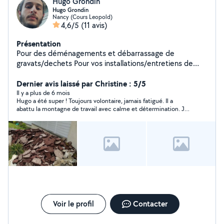
Hugo Grondin
Hugo Grondin
Nancy (Cours Leopold)
4,6/5
(11 avis)
Présentation
Pour des déménagements et débarrassage de
gravats/dechets Pour vos installations/entretiens de
climatisation également. Pour vos garde d'enfants et
Dernier avis laissé par Christine : 5/5
babysiting. Envoyez moi un message
Il y a plus de 6 mois
Hugo a été super ! Toujours volontaire, jamais fatigué. Il a
abattu la montagne de travail avec calme et détermination. Je
le recommande fortement.
Voir le profil
Contacter