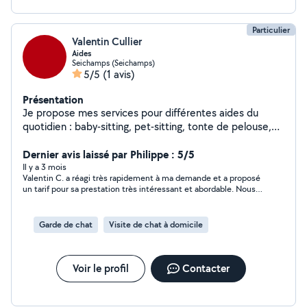
Particulier
Valentin Cullier
Aides
Seichamps (Seichamps)
5/5
(1 avis)
Présentation
Je propose mes services pour différentes aides du
quotidien : baby-sitting, pet-sitting, tonte de pelouse,
jardinage, ménage, etc. Sérieux, motivé et disponible, je
m'adapte à vos besoins et horaires. N'hésitez pas à me
Dernier avis laissé par Philippe : 5/5
contacter pour plus d'informations. À bientôt !
Il y a 3 mois
Valentin C. a réagi très rapidement à ma demande et a proposé
un tarif pour sa prestation très intéressant et abordable. Nous
ferons affaire très probablement ultérieurement.
Garde de chat
Visite de chat à domicile
Voir le profil
Contacter