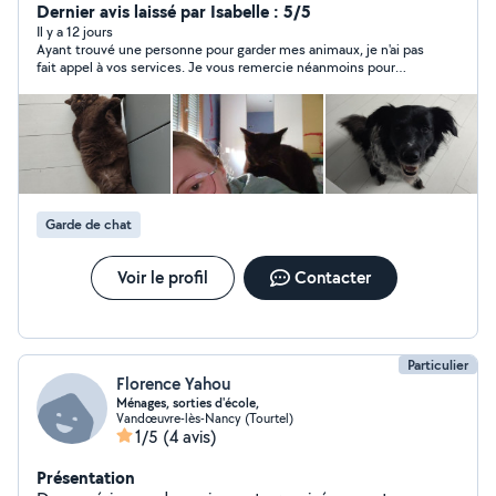
services notamment pour la garde d'animaux et l'aide à
Dernier avis laissé par Isabelle : 5/5
la personne, mais je reste ouverte à d'autres demandes
Il y a 12 jours
Ayant trouvé une personne pour garder mes animaux, je n'ai pas
selon vos besoins. N'hésitez pas à me contacter.
fait appel à vos services. Je vous remercie néanmoins pour
votre disponibilité et réactivité.
Garde de chat
Voir le profil
Contacter
Particulier
Florence Yahou
Ménages, sorties d'école,
Vandœuvre-lès-Nancy (Tourtel)
1/5
(4 avis)
Présentation