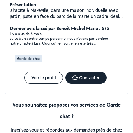
Présentation
J'habite à Maxéville, dans une maison individuelle avec
jardin, juste en face du parc de la mairie un cadre idéal
pour accueillir ou promener vos compagnons. Douce,
câline, patiente et passionnée par les animaux, je
Dernier avis laissé par Benoît Michel Marie : 5/5
prends soin d'eux avec tout l'amour et l'attention qu'ils
Il y a plus de 6 mois
suite à un contre temps personnel nous n'avons pas confiée
méritent. Je n'ai pas de certification officielle, mais
notre chatte à Lisa. Quoi qu'il en soit elle a été très
depuis plusieurs années, je suis la personne de
professionnelle dans son approche.
confiance dans mon entourage dès qu'il s'agit de faire
garder un animal. Je m'occupe régulièrement de chiens,
Garde de chat
de chats et de petits animaux, pour des promenades,
des visites à domicile ou des gardes plus longues. Très
attentive et soigneuse, je respecte les habitudes de
Voir le profil
Contacter
chaque animal, veille à leur confort, leur sécurité et leur
bien-être, tout en leur offrant une présence rassurante
et affectueuse. Si vous cherchez une personne fiable,
expérimentée et aimante, je serai ravie de m'occuper
Vous souhaitez proposer vos services de Garde
de votre compagnon.
chat ?
Inscrivez-vous et répondez aux demandes près de chez