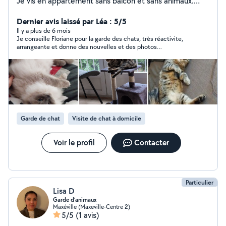
Je vis en appartement sans balcon et sans animaux.
Anciennement professeur des écoles, je propose mes
services pour l'aide aux devoirs ou pour des cours
Dernier avis laissé par Léa : 5/5
particuliers jusqu'en 3e.
Il y a plus de 6 mois
Je conseille Floriane pour la garde des chats, très réactivite,
arrangeante et donne des nouvelles et des photos
régulièrement, nous n'hésiterons pas à revenir vers elle. Salto
s'est senti comme chez lui ! encore merci !
Garde de chat
Visite de chat à domicile
Voir le profil
Contacter
Particulier
Lisa D
Garde d’animaux
Maxéville (Maxeville-Centre 2)
5/5
(1 avis)