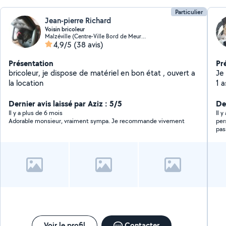
Particulier
Jean-pierre Richard
Voisin bricoleur
Malzéville (Centre-Ville Bord de Meurthe)
4,9/5
(38 avis)
Présentation
Pr
bricoleur, je dispose de matériel en bon état , ouvert a
Je 
la location
1 a
tra
Dernier avis laissé par Aziz : 5/5
de
Der
égaleme
Il y a plus de 6 mois
Il 
Adorable monsieur, vraiment sympa. Je recommande vivement
per
se
pas
est
Voir le profil
Contacter