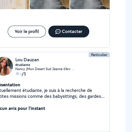
ujours aider maman de 2 enfants mais n'a aucun
oblème pour me libérer facilement
Voir le profil
Contacter
Particulier
Lou Dauzan
étudiante
Nancy (Mon Desert Sud Jeanne d'Arc Ouest)
-/5
ésentation
tuellement étudiante, je suis à la recherche de
tites missions comme des babysittings, des gardes
imaux, ou des cours particuliers, pour financer mes
udes !
cun avis pour l'instant