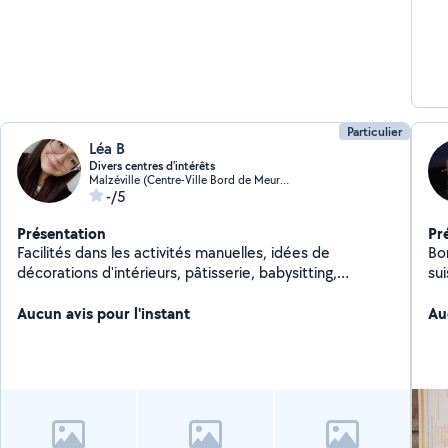
Particulier
Léa B
Divers centres d'intérêts
Malzéville (Centre-Ville Bord de Meurthe)
-/5
Présentation
Pr
Facilités dans les activités manuelles, idées de
Bo
décorations d'intérieurs, pâtisserie, babysitting,
sui
petsitting
ef
Aucun avis pour l'instant
de
Au
be
im
co
me 
au
mé