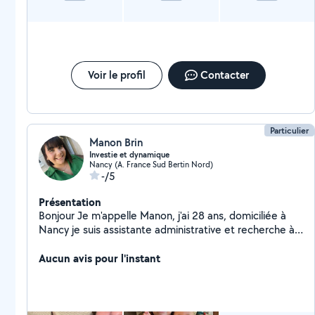
Voir le profil
Contacter
Particulier
Manon Brin
Investie et dynamique
Nancy (A. France Sud Bertin Nord)
-/5
Présentation
Bonjour Je m'appelle Manon, j'ai 28 ans, domiciliée à
Nancy je suis assistante administrative et recherche à
faire des ménage, garde d'enfants ou encore d'animaux
en complément de mon activité. Je suis titulaire du
Aucun avis pour l'instant
BAFA ce qui m'a permis d'acquérir une forte expérience
dans la garde d'enfants dès leur naissance jusqu'à 14
ans. Ayant moi-même des animaux, je suis
complètement à même de garder les vôtres, les