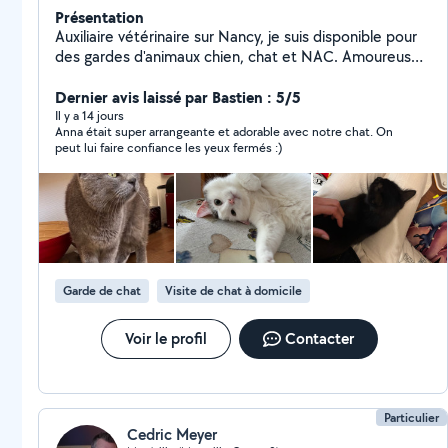
Présentation
Auxiliaire vétérinaire sur Nancy, je suis disponible pour
des gardes d'animaux chien, chat et NAC. Amoureuse
des petites bêtes, je serai ravie de m'occuper des vos
compagnons selon leur besoins, les garder lorsque vous
Dernier avis laissé par Bastien : 5/5
devez vous absenter, faire des balades, les toiletter si
Il y a 14 jours
Anna était super arrangeante et adorable avec notre chat. On
besoin etc.
peut lui faire confiance les yeux fermés :)
Garde de chat
Visite de chat à domicile
Voir le profil
Contacter
Particulier
Cedric Meyer