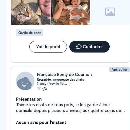
nourrir, les choyer, les promener selon vos demandes
Enfin, je n'ai pas d'expérience professionnelle à
proprement parlé dans le ménage. Cependant, étant
quelqu'un de consciencieux et de sérieux, je mettrai
toute ma bonne volonté pour exécuter les tâches qui
Garde de chat
pourraient m'être demandées
Voir le profil
Contacter
Particulier
Françoise Remy de Cournon
Retraitée, amoureuse des chats
Nancy (Preville Patton)
-/5
Présentation
J'aime les chats de tous poils, je les garde à leur
domicile depuis plusieurs années, aux quatre coins de
la France.
Aucun avis pour l'instant