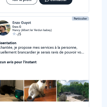
Particulier
Enzo Guyot
Enzo.G
Nancy (Albert Ier Verdun Isabey)
-/5
ésentation
chantée, je propose mes services à la personne,
uellement brancardier je serais ravis de pouvoir vous
nir en aide durant mon temps libre. Je souhaite
ttre ma motivation aux services des particuliers.
cun avis pour l'instant