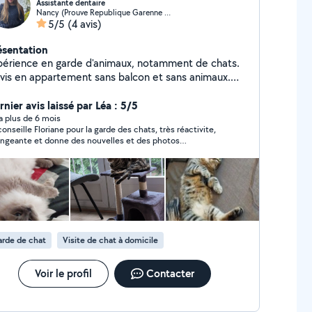
Assistante dentaire
Nancy (Prouve Republique Garenne Nord)
5/5
(4 avis)
ésentation
périence en garde d'animaux, notamment de chats.
 vis en appartement sans balcon et sans animaux.
ciennement professeur des écoles, je propose mes
vices pour l'aide aux devoirs ou pour des cours
nier avis laissé par Léa : 5/5
ticuliers jusqu'en 3e.
y a plus de 6 mois
conseille Floriane pour la garde des chats, très réactivite,
angeante et donne des nouvelles et des photos
 nous n'hésiterons pas à revenir vers elle. Salto
st senti comme chez lui ! encore merci !
rde de chat
Visite de chat à domicile
Voir le profil
Contacter