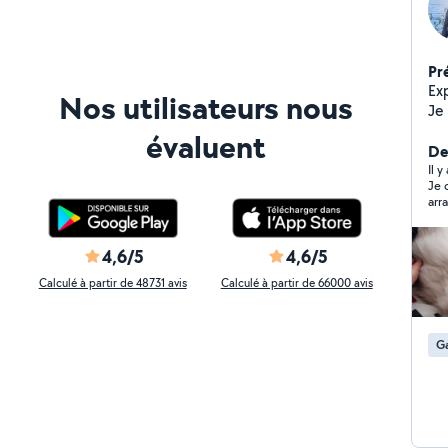
Pr
Ex
Nos utilisateurs nous
Je
An
évaluent
ser
Der
par
Il 
Je 
arr
régulièrement,
s'e
4,6/5
4,6/5
Calculé à partir de 48731 avis
Calculé à partir de 66000 avis
Ga