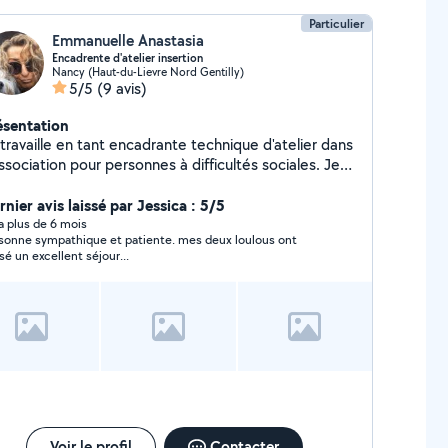
Particulier
Emmanuelle Anastasia
Encadrente d'atelier insertion
Nancy (Haut-du-Lievre Nord Gentilly)
5/5
(9 avis)
ésentation
travaille en tant encadrante technique d'atelier dans
ssociation pour personnes à difficultés sociales. Je
vaille aussi pour plusieurs particuliers entre autres
s chambres d'hôtes. (entretien des locaux) Je suis
nier avis laissé par Jessica : 5/5
nt Petsitter J adore les animaux. .et très
y a plus de 6 mois
sonne sympathique et patiente. mes deux loulous ont
nsible à la cruauté animale. . Pour mon CV complet il
sé un excellent séjour...
 visible sur LinkedIn
Voir le profil
Contacter