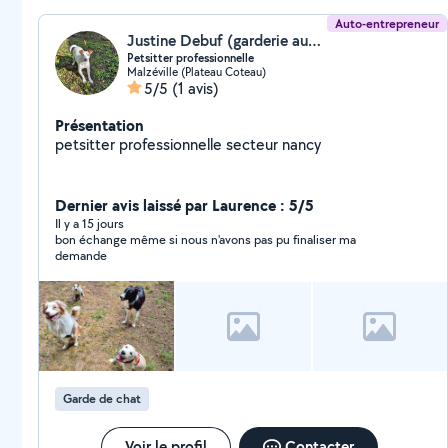
Auto-entrepreneur
Justine Debuf (garderie aux poils)
Petsitter professionnelle
Malzéville (Plateau Coteau)
5/5
(1 avis)
Présentation
petsitter professionnelle secteur nancy
Dernier avis laissé par Laurence : 5/5
Il y a 15 jours
bon échange même si nous n'avons pas pu finaliser ma
demande
Garde de chat
Voir le profil
Contacter