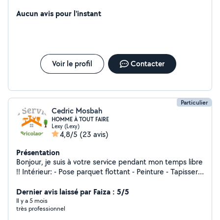
matériel , emmener en voiture , faire de la couture.
sinon j'aime voyager et aller au cinéma et dans les
Aucun avis pour l'instant
musées.
Voir le profil
Contacter
Particulier
Cedric Mosbah
HOMME À TOUT FAIRE
Lexy (Lexy)
4,8/5
(23 avis)
Présentation
Bonjour, je suis à votre service pendant mon temps libre
!! Intérieur: - Pose parquet flottant - Peinture - Tapisserie
- Assemblage (kit meuble) - Fixation: étagère, support
tv, lustre, barre de douche, meuble, etc - Sanitaire:
Dernier avis laissé par Faiza : 5/5
changement robinet, vasque, raccord tuyauterie -
Il y a 5 mois
très professionnel
Construction métallique Extérieur: - Tonte de pelouse -