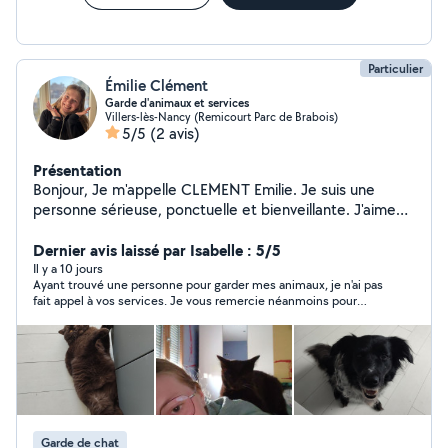
Particulier
Émilie Clément
Garde d'animaux et services
Villers-lès-Nancy (Remicourt Parc de Brabois)
5/5
(2 avis)
Présentation
Bonjour, Je m'appelle CLEMENT Emilie. Je suis une
personne sérieuse, ponctuelle et bienveillante. J'aime
rendre service et travailler avec soin. Je propose mes
services notamment pour la garde d'animaux et l'aide à
Dernier avis laissé par Isabelle : 5/5
la personne, mais je reste ouverte à d'autres demandes
Il y a 10 jours
Ayant trouvé une personne pour garder mes animaux, je n'ai pas
selon vos besoins. N'hésitez pas à me contacter.
fait appel à vos services. Je vous remercie néanmoins pour
votre disponibilité et réactivité.
Garde de chat