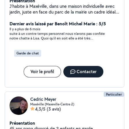
Présentation
J'habite à Maxéville, dans une maison individuelle avec
jardin, juste en face du parc de la mairie un cadre idéal
pour accueillir ou promener vos compagnons. Douce,
câline, patiente et passionnée par les animaux, je
Dernier avis laissé par Benoît Michel Marie : 5/5
prends soin d'eux avec tout l'amour et l'attention qu'ils
Il y a plus de 6 mois
suite à un contre temps personnel nous n'avons pas confiée
méritent. Je n'ai pas de certification officielle, mais
notre chatte à Lisa. Quoi qu'il en soit elle a été très
depuis plusieurs années, je suis la personne de
professionnelle dans son approche.
confiance dans mon entourage dès qu'il s'agit de faire
garder un animal. Je m'occupe régulièrement de chiens,
Garde de chat
de chats et de petits animaux, pour des promenades,
des visites à domicile ou des gardes plus longues. Très
attentive et soigneuse, je respecte les habitudes de
Voir le profil
Contacter
chaque animal, veille à leur confort, leur sécurité et leur
bien-être, tout en leur offrant une présence rassurante
et affectueuse. Si vous cherchez une personne fiable,
expérimentée et aimante, je serai ravie de m'occuper
Particulier
de votre compagnon.
Cedric Meyer
Maxéville (Maxeville-Centre 2)
4,3/5
(3 avis)
Présentation
45 ans papa divorcé de 2 enfants en garde