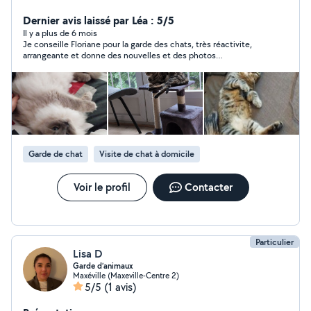
Anciennement professeur des écoles, je propose mes
services pour l'aide aux devoirs ou pour des cours
Dernier avis laissé par Léa : 5/5
particuliers jusqu'en 3e.
Il y a plus de 6 mois
Je conseille Floriane pour la garde des chats, très réactivite,
arrangeante et donne des nouvelles et des photos
régulièrement, nous n'hésiterons pas à revenir vers elle. Salto
s'est senti comme chez lui ! encore merci !
Garde de chat
Visite de chat à domicile
Voir le profil
Contacter
Particulier
Lisa D
Garde d’animaux
Maxéville (Maxeville-Centre 2)
5/5
(1 avis)