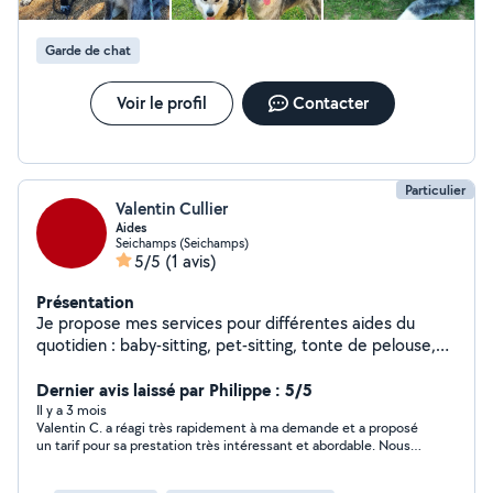
de chaque animal. Je serais ravie de pouvoir m'occuper
et chouchouter vos loulous
Garde de chat
Voir le profil
Contacter
Particulier
Valentin Cullier
Aides
Seichamps (Seichamps)
5/5
(1 avis)
Présentation
Je propose mes services pour différentes aides du
quotidien : baby-sitting, pet-sitting, tonte de pelouse,
jardinage, ménage, etc. Sérieux, motivé et disponible, je
m'adapte à vos besoins et horaires. N'hésitez pas à me
Dernier avis laissé par Philippe : 5/5
contacter pour plus d'informations. À bientôt !
Il y a 3 mois
Valentin C. a réagi très rapidement à ma demande et a proposé
un tarif pour sa prestation très intéressant et abordable. Nous
ferons affaire très probablement ultérieurement.