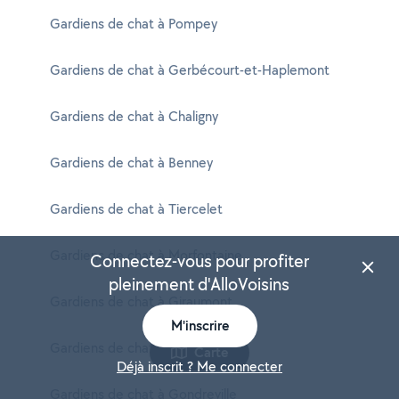
Gardiens de chat à Pompey
Gardiens de chat à Gerbécourt-et-Haplemont
Gardiens de chat à Chaligny
Gardiens de chat à Benney
Gardiens de chat à Tiercelet
Gardiens de chat à Morfontaine
Connectez-vous pour profiter
pleinement d'AlloVoisins
Gardiens de chat à Giraumont
M'inscrire
Gardiens de chat à Pulnoy
Carte
Déjà inscrit ? Me connecter
Gardiens de chat à Gondreville