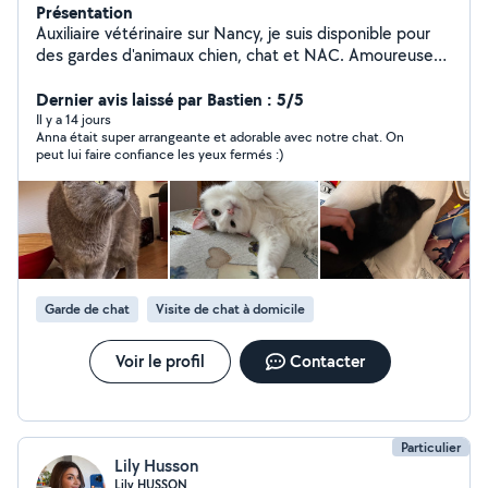
Présentation
Auxiliaire vétérinaire sur Nancy, je suis disponible pour
des gardes d'animaux chien, chat et NAC. Amoureuse
des petites bêtes, je serai ravie de m'occuper des vos
compagnons selon leur besoins, les garder lorsque vous
Dernier avis laissé par Bastien : 5/5
devez vous absenter, faire des balades, les toiletter si
Il y a 14 jours
Anna était super arrangeante et adorable avec notre chat. On
besoin etc.
peut lui faire confiance les yeux fermés :)
Garde de chat
Visite de chat à domicile
Voir le profil
Contacter
Particulier
Lily Husson
Lily HUSSON