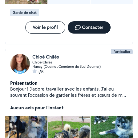
Garde de chat
Voir le profil
Contacter
Particulier
Chloé Chilès
Chloé Chilès
Nancy (Oudinot Cimetiere du Sud Doumer)
-/5
Présentation
Bonjour ! J'adore travailler avec les enfants. J'ai eu
souvent l'occasion de garder les frères et sœurs de mes
proches, et ça depuis l'enfance. Je suis douce, patiente,
responsable et très attentive. Je sais parfaitement
Aucun avis pour l'instant
m'adapter aux besoins de chaque enfant et leurs
proposer des activités adaptées. J'adore également les
animaux! Ayant moi-même eux plusieurs chats, rongeurs
et actuellement un chien, je sais m'adapter aux besoins