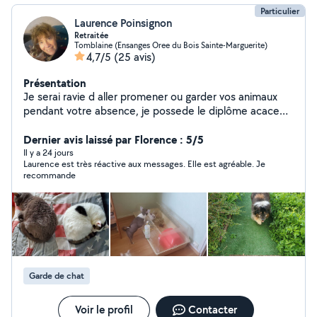
Particulier
Laurence Poinsignon
Retraitée
Tomblaine (Ensanges Oree du Bois Sainte-Marguerite)
4,7/5
(25 avis)
Présentation
Je serai ravie d aller promener ou garder vos animaux
pendant votre absence, je possede le diplôme acaced
chien Je vous propose également diverse prêt de
matériel merci et à bientôt
Dernier avis laissé par Florence : 5/5
Il y a 24 jours
Laurence est très réactive aux messages. Elle est agréable. Je
recommande
Garde de chat
Voir le profil
Contacter