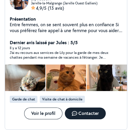
Jarville-la-Malgrange (Jarville Ouest Gallieni)
4,9/5
(13 avis)
Présentation
Entre femmes, on se sent souvent plus en confiance Si
vous préférez faire appel à une femme pour vous aider
au quotidien, vous êtes sur le bon profil ! Je m'appelle
Lily, j'ai 23 ans et je suis diplômée d'un master manager
Dernier avis laissé par Jules : 5/5
commerciale. Le matin je suis commerciale et l'après
Il y a 12 jours
J'ai eu recours aux services de Lily pour la garde de mes deux
midi disponible pour vous aider. Sérieuse, impliquée et
chattes pendant ma semaine de vacances à l'étranger. Je
toujours motivée, j'aime rendre service et aider les
recommande à 100% ! Lily a fait preuve d'une excellente
autres. Je propose : Ménage / entretien Garde
communication quotidienne et a été au petit soin pour mes
d'enfants (je possède le BAFA) Garde d'animaux Petits
chattes. Je n'hésiterais pas à faire de nouveau appel à ses
services si besoin Encore merci !
services du quotidien (courses, colis, aide ponctuelle)
Au plaisir de vous aider !
Garde de chat
Visite de chat à domicile
Voir le profil
Contacter