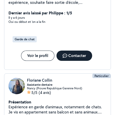
expérience, souhaite faire sortie d'école,
accompagnatrice de personnes âgées, ménages, aide à
domicile et secrétariat.
Dernier avis laissé par Philippe : 1/5
Il y a 6 jours
Oui ou début et 'on a la fin
Garde de chat
Voir le profil
Contacter
Particulier
Floriane Collin
Assistante dentaire
Nancy (Prouve Republique Garenne Nord)
5/5
(4 avis)
Présentation
Expérience en garde d'animaux, notamment de chats.
Je vis en appartement sans balcon et sans animaux.