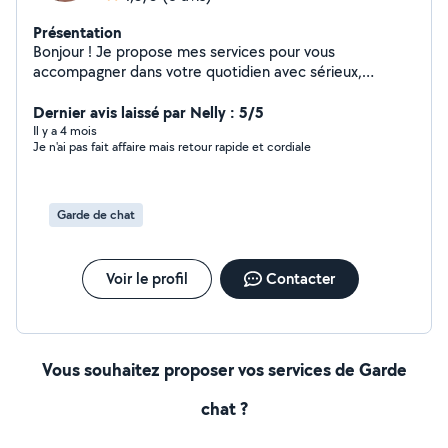
Présentation
Bonjour ! Je propose mes services pour vous
accompagner dans votre quotidien avec sérieux,
bienveillance et bonne humeur. *Ménage chez
particuliers ou entreprises *Garde d'enfants (expérience
Dernier avis laissé par Nelly : 5/5
de maman) *Garde d'animaux (visite, promenade, soins)
Il y a 4 mois
Je n'ai pas fait affaire mais retour rapide et cordiale
*Aide à domicile et aux courses *Soutien ponctuel ou
régulier selon vos besoins Disponible dans Nancy et sa
grande couronne Horaires flexibles Je m'adapte à vos
contraintes Fiable, discrète, organisée et à l'écoute
Garde de chat
N'hésitez pas à me contacter pour en discuter ou pour
un premier échange
Voir le profil
Contacter
Vous souhaitez proposer vos services de Garde
chat ?