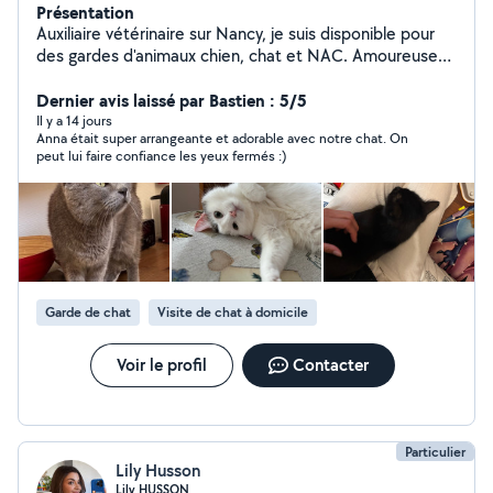
Présentation
Auxiliaire vétérinaire sur Nancy, je suis disponible pour
des gardes d'animaux chien, chat et NAC. Amoureuse
des petites bêtes, je serai ravie de m'occuper des vos
compagnons selon leur besoins, les garder lorsque vous
Dernier avis laissé par Bastien : 5/5
devez vous absenter, faire des balades, les toiletter si
Il y a 14 jours
Anna était super arrangeante et adorable avec notre chat. On
besoin etc.
peut lui faire confiance les yeux fermés :)
Garde de chat
Visite de chat à domicile
Voir le profil
Contacter
Particulier
Lily Husson
Lily HUSSON