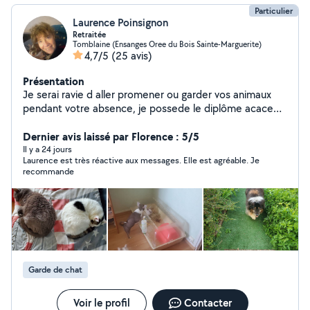
Particulier
Laurence Poinsignon
Retraitée
Tomblaine (Ensanges Oree du Bois Sainte-Marguerite)
4,7/5
(25 avis)
Présentation
Je serai ravie d aller promener ou garder vos animaux
pendant votre absence, je possede le diplôme acaced
chien Je vous propose également diverse prêt de
matériel merci et à bientôt
Dernier avis laissé par Florence : 5/5
Il y a 24 jours
Laurence est très réactive aux messages. Elle est agréable. Je
recommande
Garde de chat
Voir le profil
Contacter