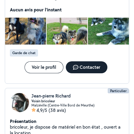
proches, et ça depuis l'enfance. Je suis douce, patiente,
responsable et très attentive. Je sais parfaitement
Aucun avis pour l'instant
m'adapter aux besoins de chaque enfant et leurs
proposer des activités adaptées. J'adore également les
animaux! Ayant moi-même eux plusieurs chats, rongeurs
et actuellement un chien, je sais m'adapter aux besoins
de chaque animal. Je serais ravie de pouvoir m'occuper
et chouchouter vos loulous
Garde de chat
Voir le profil
Contacter
Particulier
Jean-pierre Richard
Voisin bricoleur
Malzéville (Centre-Ville Bord de Meurthe)
4,9/5
(38 avis)
Présentation
bricoleur, je dispose de matériel en bon état , ouvert a
la location