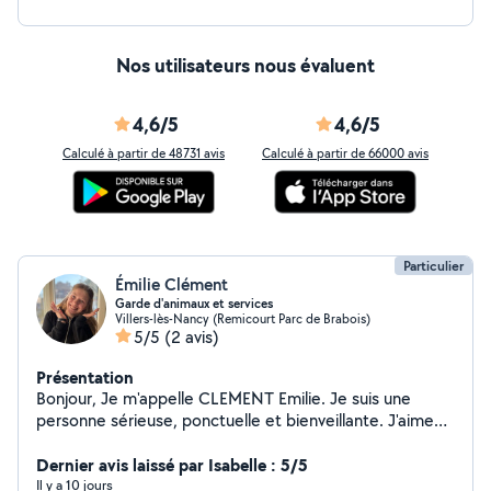
je peux également aller chercher vos courses où colis si
vous en avez besoin, j'ai un véhicule et peux me
déplacer facilement.. A bientôt j'espère. Martine
Nos utilisateurs nous évaluent
4,6/5
4,6/5
Calculé à partir de 48731 avis
Calculé à partir de 66000 avis
Particulier
Émilie Clément
Garde d'animaux et services
Villers-lès-Nancy (Remicourt Parc de Brabois)
5/5
(2 avis)
Présentation
Bonjour, Je m'appelle CLEMENT Emilie. Je suis une
personne sérieuse, ponctuelle et bienveillante. J'aime
rendre service et travailler avec soin. Je propose mes
services notamment pour la garde d'animaux et l'aide à
Dernier avis laissé par Isabelle : 5/5
la personne, mais je reste ouverte à d'autres demandes
Il y a 10 jours