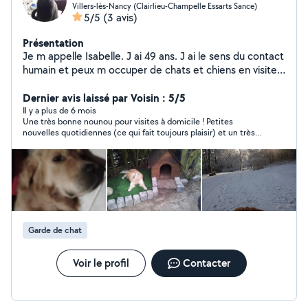
Villers-lès-Nancy (Clairlieu-Champelle Essarts Sance)
5/5
(3 avis)
Présentation
Je m appelle Isabelle. J ai 49 ans. J ai le sens du contact
humain et peux m occuper de chats et chiens en visite à
votre domicile car j'ai un chat et un chien à la maison. Je
peux aussi garder des enfants. Je suis facilement
Dernier avis laissé par Voisin : 5/5
disponible. N'hésitez pas à me contacter.
Il y a plus de 6 mois
Une très bonne nounou pour visites à domicile ! Petites
nouvelles quotidiennes (ce qui fait toujours plaisir) et un très
bon feeling avec notre minette!
Garde de chat
Voir le profil
Contacter