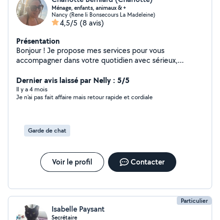
Ménage, enfants, animaux & +
Nancy (Rene Ii Bonsecours La Madeleine)
4,5/5
(8 avis)
Présentation
Bonjour ! Je propose mes services pour vous
accompagner dans votre quotidien avec sérieux,
bienveillance et bonne humeur. *Ménage chez
particuliers ou entreprises *Garde d'enfants (expérience
Dernier avis laissé par Nelly : 5/5
de maman) *Garde d'animaux (visite, promenade, soins)
Il y a 4 mois
Je n'ai pas fait affaire mais retour rapide et cordiale
*Aide à domicile et aux courses *Soutien ponctuel ou
régulier selon vos besoins Disponible dans Nancy et sa
grande couronne Horaires flexibles Je m'adapte à vos
contraintes Fiable, discrète, organisée et à l'écoute
Garde de chat
N'hésitez pas à me contacter pour en discuter ou pour
un premier échange
Voir le profil
Contacter
Particulier
Isabelle Paysant
Secrétaire