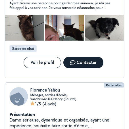
Ayant trouvé une personne pour garder mes animaux, je n'ai pas
selon vos besoins. N'hésitez pas à me contacter.
fait appel à vos services. Je vous remercie néanmoins pour
votre disponibilité et réactivité.
Garde de chat
Voir le profil
Contacter
Particulier
Florence Yahou
Ménages, sorties d'école,
Vandœuvre-lès-Nancy (Tourtel)
1/5
(4 avis)
Présentation
Dame sérieuse, dynamique et organisée, ayant une
expérience, souhaite faire sortie d'école,