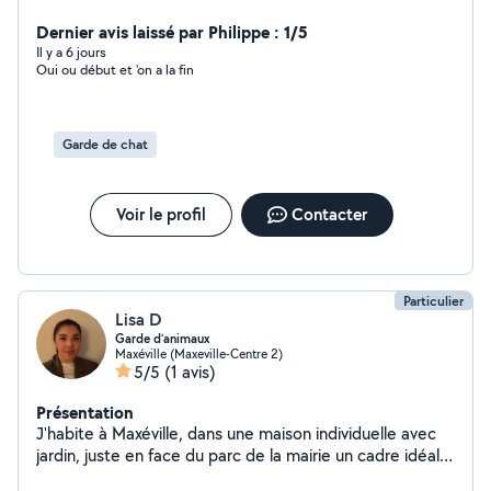
accompagnatrice de personnes âgées, ménages, aide à
domicile et secrétariat.
Dernier avis laissé par Philippe : 1/5
Il y a 6 jours
Oui ou début et 'on a la fin
Garde de chat
Voir le profil
Contacter
Particulier
Lisa D
Garde d’animaux
Maxéville (Maxeville-Centre 2)
5/5
(1 avis)
Présentation
J'habite à Maxéville, dans une maison individuelle avec
jardin, juste en face du parc de la mairie un cadre idéal
pour accueillir ou promener vos compagnons. Douce,