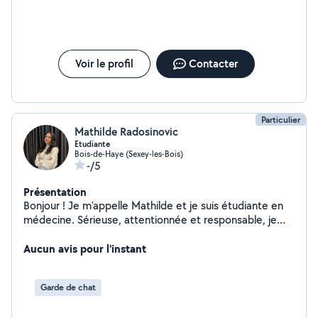
Voir le profil
Contacter
Particulier
Mathilde Radosinovic
Etudiante
Bois-de-Haye (Sexey-les-Bois)
-/5
Présentation
Bonjour ! Je m'appelle Mathilde et je suis étudiante en
médecine. Sérieuse, attentionnée et responsable, je
vous propose mes services pour du baby-sitting ainsi
que pour la garde de vos animaux de compagnie (chiens
Aucun avis pour l'instant
et chats). Que ce soit pour une soirée, une urgence ou
un besoin régulier, je veillerai sur eux avec bienveillance
Garde de chat
et en toute sécurité. N'hésitez pas à me contacter pour
me parler de vos besoins. À très vite !