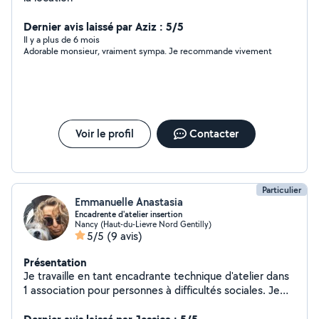
Dernier avis laissé par Aziz : 5/5
Il y a plus de 6 mois
Adorable monsieur, vraiment sympa. Je recommande vivement
Voir le profil
Contacter
Particulier
Emmanuelle Anastasia
Encadrente d'atelier insertion
Nancy (Haut-du-Lievre Nord Gentilly)
5/5
(9 avis)
Présentation
Je travaille en tant encadrante technique d'atelier dans
1 association pour personnes à difficultés sociales. Je
travaille aussi pour plusieurs particuliers entre autres des
chambres d'hôtes. (entretien des locaux) Je suis