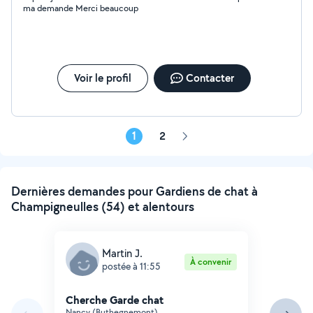
ma demande Merci beaucoup
Voir le profil
Contacter
1
2
Page
suivante
Dernières demandes pour Gardiens de chat à
Champigneulles (54) et alentours
Martin J.
À convenir
postée à 11:55
Cherche Garde chat
Nancy (Buthegnemont)