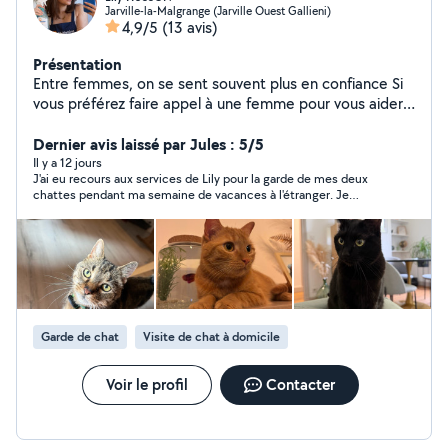
Jarville-la-Malgrange (Jarville Ouest Gallieni)
4,9/5
(13 avis)
Présentation
Entre femmes, on se sent souvent plus en confiance Si
vous préférez faire appel à une femme pour vous aider
au quotidien, vous êtes sur le bon profil ! Je m'appelle
Lily, j'ai 23 ans et je suis diplômée d'un master manager
Dernier avis laissé par Jules : 5/5
commerciale. Le matin je suis commerciale et l'après
Il y a 12 jours
J'ai eu recours aux services de Lily pour la garde de mes deux
midi disponible pour vous aider. Sérieuse, impliquée et
chattes pendant ma semaine de vacances à l'étranger. Je
toujours motivée, j'aime rendre service et aider les
recommande à 100% ! Lily a fait preuve d'une excellente
autres. Je propose : Ménage / entretien Garde
communication quotidienne et a été au petit soin pour mes
d'enfants (je possède le BAFA) Garde d'animaux Petits
chattes. Je n'hésiterais pas à faire de nouveau appel à ses
services si besoin Encore merci !
services du quotidien (courses, colis, aide ponctuelle)
Au plaisir de vous aider !
Garde de chat
Visite de chat à domicile
Voir le profil
Contacter