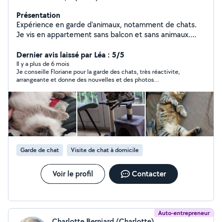
Présentation
Expérience en garde d'animaux, notamment de chats.
Je vis en appartement sans balcon et sans animaux.
Anciennement professeur des écoles, je propose mes
services pour l'aide aux devoirs ou pour des cours
Dernier avis laissé par Léa : 5/5
particuliers jusqu'en 3e.
Il y a plus de 6 mois
Je conseille Floriane pour la garde des chats, très réactivite,
arrangeante et donne des nouvelles et des photos
régulièrement, nous n'hésiterons pas à revenir vers elle. Salto
s'est senti comme chez lui ! encore merci !
Garde de chat
Visite de chat à domicile
Voir le profil
Contacter
Auto-entrepreneur
Charlotte Berniard (Charlotte)