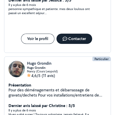
Dernier avis laissé par Jessica : 5/5
également Petsitter J adore les animaux. .et très
Il y a plus de 6 mois
personne sympathique et patiente. mes deux loulous ont
sensible à la cruauté animale. . Pour mon CV complet il
passé un excellent séjour...
est visible sur LinkedIn
Voir le profil
Contacter
Particulier
Hugo Grondin
Hugo Grondin
Nancy (Cours Leopold)
4,6/5
(11 avis)
Présentation
Pour des déménagements et débarrassage de
gravats/dechets Pour vos installations/entretiens de
climatisation également. Pour vos garde d'enfants et
Dernier avis laissé par Christine : 5/5
babysiting. Envoyez moi un message
Il y a plus de 6 mois
Hugo a été super ! Toujours volontaire, jamais fatigué. Il a