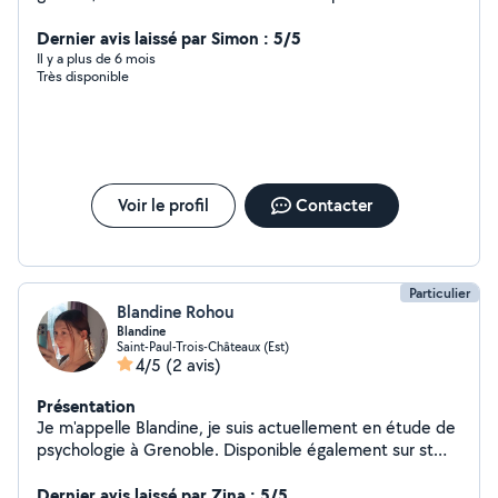
un appartement donc je n'ai pas d'extérieur. Je voyage
dans le monde entier pour faire de l'humanitaire et
Dernier avis laissé par Simon : 5/5
j'encadre des formations à l'étranger. Je suis une
Il y a plus de 6 mois
Très disponible
personne fiable, honnête avec des valeurs de vie et de
respect. Comme je suis bénévole dans les missions, un
peu de garde d'animaux est le bienvenu pour financer
mes voyages.
Voir le profil
Contacter
Particulier
Blandine Rohou
Blandine
Saint-Paul-Trois-Châteaux (Est)
4/5
(2 avis)
Présentation
Je m'appelle Blandine, je suis actuellement en étude de
psychologie à Grenoble. Disponible également sur st
Paul trois châteaux et ses alentours le weekend, les
vacances, mais potentiellement quelques jours en
Dernier avis laissé par Zina : 5/5