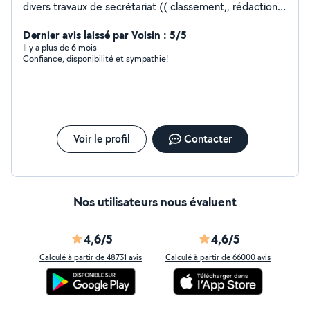
divers travaux de secrétariat (( classement,, rédaction
de lettres...) montage de dossiers (retraite, banque de
France...) . D'autres services portage de courses, garde
Dernier avis laissé par Voisin : 5/5
animaux, ménage, ...N'hésitez pas
Il y a plus de 6 mois
Confiance, disponibilité et sympathie!
Voir le profil
Contacter
Nos utilisateurs nous évaluent
4,6/5
4,6/5
Calculé à partir de 48731 avis
Calculé à partir de 66000 avis