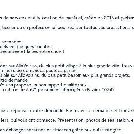
ns de services et à la location de matériel, créée en 2013 et plébi
culier ou un professionnel pour réaliser toutes vos prestations, d
s secondes.
nnels en quelques minutes.
sécurisée et faites votre choix !
sur AlloVoisins, du plus petit village à la plus grande ville, tro
 millions de demandes postées par an
ible sur AlloVoisins, du plus petit besoin aux plus grands projets.
votre demande
oVoisins propose un bon rapport qualité/prix
chantillon de 5 671 personnes interrogées (Février 2024)
remière réponse à votre demande. Postez votre demande et trouve
ers, qui vous ont contacté. Présentation, photos de réalisation, exp
s échanges sécurisés et efficaces grâce aux outils intégrés.