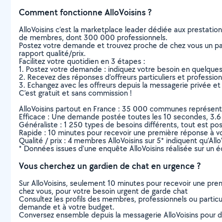
Comment fonctionne AlloVoisins ?
AlloVoisins c’est la marketplace leader dédiée aux prestatio
de membres, dont 300 000 professionnels.
Postez votre demande et trouvez proche de chez vous un parti
rapport qualité/prix.
Facilitez votre quotidien en 3 étapes :
1. Postez votre demande : indiquez votre besoin en quelque
2. Recevez des réponses d’offreurs particuliers et professio
3. Echangez avec les offreurs depuis la messagerie privée et 
C’est gratuit et sans commission !
AlloVoisins partout en France : 35 000 communes représentées 
Efficace : Une demande postée toutes les 10 secondes, 3.6
Généraliste : 1 250 types de besoins différents, tout est poss
Rapide : 10 minutes pour recevoir une première réponse à 
Qualité / prix : 4 membres AlloVoisins sur 5* indiquent qu’All
* Données issues d’une enquête AlloVoisins réalisée sur un é
Vous cherchez un gardien de chat en urgence ?
Sur AlloVoisins, seulement 10 minutes pour recevoir une p
chez vous, pour votre besoin urgent de garde chat
Consultez les profils des membres, professionnels ou particuli
demande et à votre budget.
Conversez ensemble depuis la messagerie AlloVoisins pour de