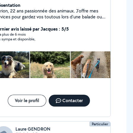
ésentation
ion, 22 ans passionnée des animaux. J'offre mes
rvices pour gardez vos toutous lors d'une balade ou à
cile. Certifiée par L'ACACED. N'hésitez pas à
envoyez un message pour plus d'infos
rnier avis laissé par Jacques : 5/5
y a plus de 6 mois
très sympa et disponible,
Voir le profil
Contacter
Particulier
Laure GENDRON