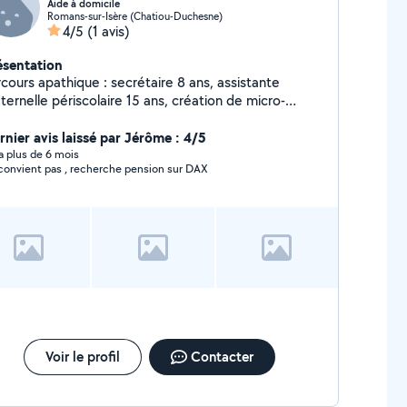
Aide à domicile
Romans-sur-Isère (Chatiou-Duchesne)
4/5
(1 avis)
ésentation
ours apathique : secrétaire 8 ans, assistante
elle périscolaire 15 ans, création de micro-
reprise d'un atelier de couture personnalisé et
erie 15 ans et accompagnement en ESAT d'une
rnier avis laissé par Jérôme : 4/5
équipe en service, plonge en salle 3 ans
y a plus de 6 mois
convient pas , recherche pension sur DAX
Voir le profil
Contacter