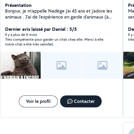
Présentation
Pr
Bonjour, je m'appelle Nadège j'ai 45 ans et j'adore les
Mar
animaux . J'ai de l'expérience en garde d'animaux (à
se
leurs domiciles et au nôtre) que ce soit pour jouer,
votre domi
câliner, brosser, nettoyer les litières, sortir votre
Dernier avis laissé par Daniel : 5/5
m'
De
compagnon, pendant votre travail ou vos absences,
Il y a plus de 6 mois
Il 
Très compétente pour garder un chat chez elle. Merci à elle
nourrir vos poissons, ou votre lapin et arroser vos
notre chat a été très satisfait.
plantes, mes enfants sont souvent avec moi et ravis de
jouer et câliner vos boules de poils ou d'écailles. J'ai
plusieurs recommandations, sur différentes espèces
d'animaux, chien, chat, lapin, poisson.... N'hésitez pas si
vous voulez plus d'informations, belle journée
Voir le profil
Contacter