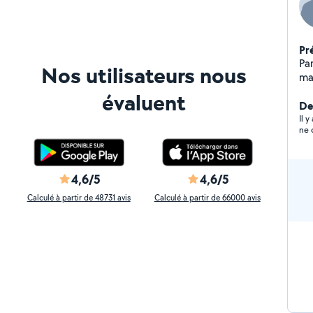
Pr
Parc
Nos utilisateurs nous
matern
ent
évaluent
retouch
De
Il 
ne 
4,6/5
4,6/5
Calculé à partir de 48731 avis
Calculé à partir de 66000 avis