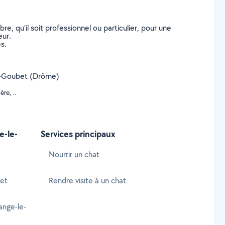
, qu’il soit professionnel ou particulier, pour une
eur.
s.
-le-Goubet (Drôme)
re, ..
e-le-
Services principaux
Nourrir un chat
bet
Rendre visite à un chat
nge-le-