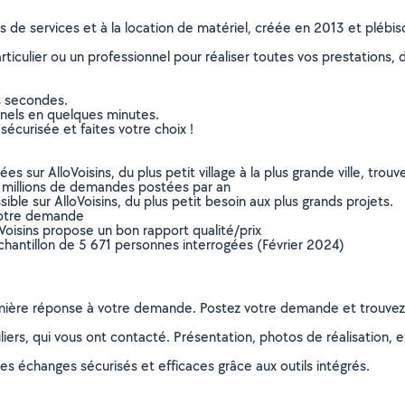
ns de services et à la location de matériel, créée en 2013 et plébi
culier ou un professionnel pour réaliser toutes vos prestations, d
s secondes.
nnels en quelques minutes.
sécurisée et faites votre choix !
sur AlloVoisins, du plus petit village à la plus grande ville, tro
 millions de demandes postées par an
ible sur AlloVoisins, du plus petit besoin aux plus grands projets.
votre demande
oVoisins propose un bon rapport qualité/prix
chantillon de 5 671 personnes interrogées (Février 2024)
remière réponse à votre demande. Postez votre demande et trouve
ers, qui vous ont contacté. Présentation, photos de réalisation, exp
s échanges sécurisés et efficaces grâce aux outils intégrés.