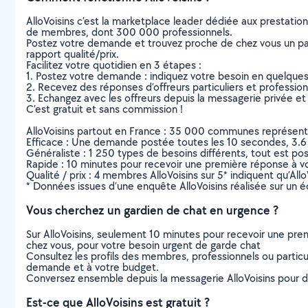
AlloVoisins c’est la marketplace leader dédiée aux prestatio
de membres, dont 300 000 professionnels.
Postez votre demande et trouvez proche de chez vous un parti
rapport qualité/prix.
Facilitez votre quotidien en 3 étapes :
1. Postez votre demande : indiquez votre besoin en quelque
2. Recevez des réponses d’offreurs particuliers et professio
3. Echangez avec les offreurs depuis la messagerie privée et 
C’est gratuit et sans commission !
AlloVoisins partout en France : 35 000 communes représentées 
Efficace : Une demande postée toutes les 10 secondes, 3.6
Généraliste : 1 250 types de besoins différents, tout est poss
Rapide : 10 minutes pour recevoir une première réponse à 
Qualité / prix : 4 membres AlloVoisins sur 5* indiquent qu’All
* Données issues d’une enquête AlloVoisins réalisée sur un é
Vous cherchez un gardien de chat en urgence ?
Sur AlloVoisins, seulement 10 minutes pour recevoir une p
chez vous, pour votre besoin urgent de garde chat
Consultez les profils des membres, professionnels ou particuli
demande et à votre budget.
Conversez ensemble depuis la messagerie AlloVoisins pour de
Est-ce que AlloVoisins est gratuit ?