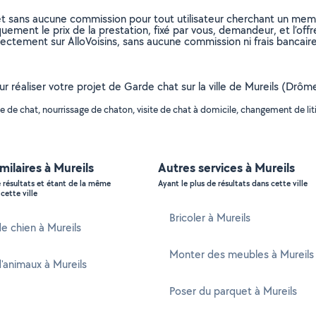
et sans aucune commission pour tout utilisateur cherchant un membre
uement le prix de la prestation, fixé par vous, demandeur, et l’offr
rectement sur AlloVoisins, sans aucune commission ni frais bancaire
our réaliser votre projet de Garde chat sur la ville de Mureils (Drô
de chat, nourrissage de chaton, visite de chat à domicile, changement de litiè
imilaires à Mureils
Autres services à Mureils
e résultats et étant de la même
Ayant le plus de résultats dans cette ville
cette ville
Bricoler à Mureils
e chien à Mureils
Monter des meubles à Mureils
'animaux à Mureils
Poser du parquet à Mureils