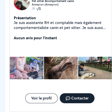
Pet sitter &comportement canin
Anneyron (Anneyron)
-/5
Présentation
Je suis assistante RH et comptable mais également
comportementaliste canin et pet sitter. Je suis aussi
en formation de médiation par l'animal alors si je peux
aider
Aucun avis pour l'instant
Voir le profil
Contacter