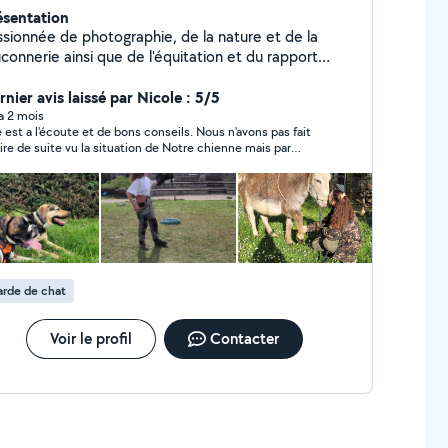
ésentation
ssionnée de photographie, de la nature et de la
connerie ainsi que de l'équitation et du rapport
ain avec l'animal.
nier avis laissé par Nicole : 5/5
 a 2 mois
st a l'écoute et de bons conseils. Nous n'avons pas fait
aire de suite vu la situation de Notre chienne mais par
tre dès que qu'elle sera stabilisée nous pourrons la
tacter.
rde de chat
Voir le profil
Contacter