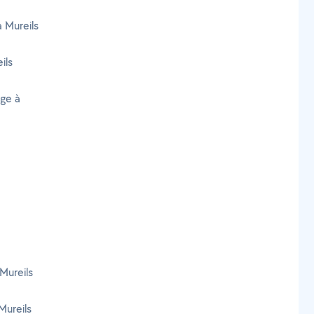
à Mureils
ils
age à
Mureils
Mureils