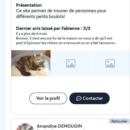
Présentation
Ce site permet de trouver de personnes pour
différents petits boulots!
Dernier avis laissé par Fabienne : 5/5
Il y a plus de 6 mois
Bonsoir, il s’est encore fui de la maison on nous a dit qu’il est
parti à Epinouzr les chiens on a retrouvé un on a fait l’annonce
sur top annonce sur le site pour les chiens et tout si c’est
possible si vous le voyez à Epinouzr est-ce que c’est possible
de me dire
Voir le profil
Contacter
Particulier
Amandine DEMOUGIN